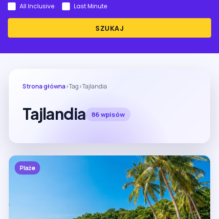
All Inclusive
Last Minute
SZUKAJ
Strona główna
›
Tag
›
Tajlandia
Tajlandia
86 wpisów
Plaże