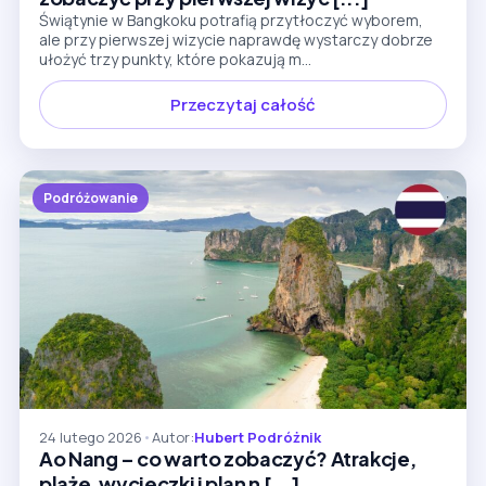
Świątynie w Bangkoku potrafią przytłoczyć wyborem,
ale przy pierwszej wizycie naprawdę wystarczy dobrze
ułożyć trzy punkty, które pokazują m...
Przeczytaj całość
Podróżowanie
24 lutego 2026
•
Autor:
Hubert Podróżnik
Ao Nang – co warto zobaczyć? Atrakcje,
plaże, wycieczki i plan n [...]