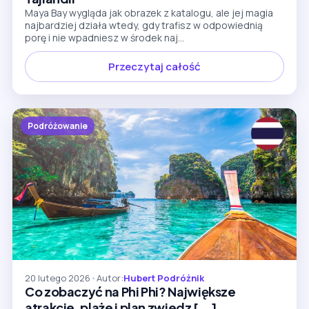
Maya Bay wygląda jak obrazek z katalogu, ale jej magia
najbardziej działa wtedy, gdy trafisz w odpowiednią
porę i nie wpadniesz w środek naj...
Przeczytaj całość
Podróżowanie
20 lutego 2026
•
Autor:
Hubert Podróżnik
Co zobaczyć na Phi Phi? Największe
atrakcje, plaże i plan zwiedz [...]