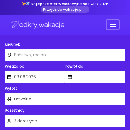
Najlepsze oferty wakacyjne na LATO 2026
Przejdź do wakacje.pl →
Menu
Kierunek
Wyjazd od
Powrót do
Wylot z
Uczestnicy