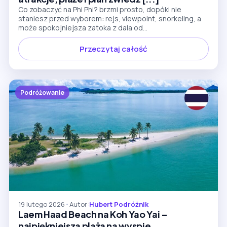
Co zobaczyć na Phi Phi? brzmi prosto, dopóki nie
staniesz przed wyborem: rejs, viewpoint, snorkeling, a
może spokojniejsza zatoka z dala od...
Przeczytaj całość
Podróżowanie
19 lutego 2026
•
Autor:
Hubert Podróżnik
Laem Haad Beach na Koh Yao Yai –
najpiękniejsza plaża na wyspie