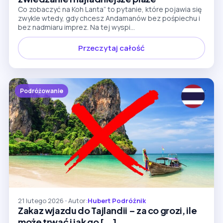
Co zobaczyć na Koh Lanta” to pytanie, które pojawia się
zwykle wtedy, gdy chcesz Andamanów bez pośpiechu i
bez nadmiaru imprez. Na tej wyspi...
Przeczytaj całość
Podróżowanie
21 lutego 2026
•
Autor:
Hubert Podróżnik
Zakaz wjazdu do Tajlandii – za co grozi, ile
może trwać i jak go [...]