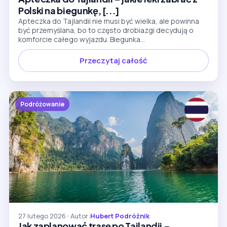
Polski na biegunkę, [...]
Apteczka do Tajlandii nie musi być wielka, ale powinna
być przemyślana, bo to często drobiazgi decydują o
komforcie całego wyjazdu. Biegunka...
Przeczytaj całość
Podróżowanie
27 lutego 2026
•
Autor:
Hubert Podróżnik
Jak zaplanować trasę po Tajlandii –