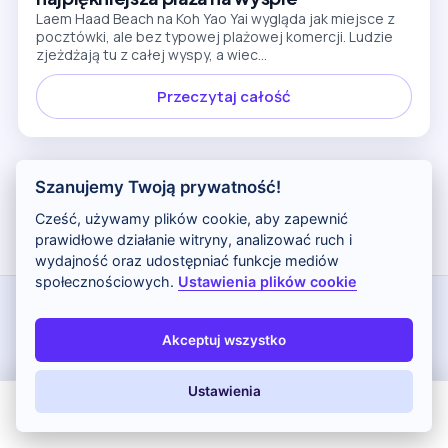
Laem Haad Beach na Koh Yao Yai wygląda jak miejsce z
pocztówki, ale bez typowej plażowej komercji. Ludzie
zjeżdżają tu z całej wyspy, a wiec...
Przeczytaj całość
Szanujemy Twoją prywatność!
Stronicowanie
1
2
3
Następny
Cześć, używamy plików cookie, aby zapewnić
wpisów
prawidłowe działanie witryny, analizować ruch i
wydajność oraz udostępniać funkcje mediów
społecznościowych.
Ustawienia plików cookie
Treści pochodzą z serwisu Wakacje.pl. Stanowią własność prawnie
chronioną należącą do Wakacje.pl S.A. i/lub jej partnerów. Ceny i dostępność
są dynamiczne. Aktualne informacje możesz sprawdzić bezpośrednio na
Akceptuj wszystko
Wakacje.pl. Wyświetlane okazje są aktualizowane w interwałach
czasowych. Zamieszczone informacje lub ceny nie stanowią oferty w
Ustawienia
rozumieniu Kodeksu Cywilnego.
Wszystkie odnośniki, które znajdują się w artykułach na blogu
All Inclusive
Last Minute
LATO 2026
Z dziećmi
Odkryjwakacje.pl prowadzą do strony partnera: Wakacje.pl. Wydawca