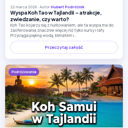
22 marca 2026
•
Autor:
Hubert Podróżnik
Wyspa Koh Tao w Tajlandii – atrakcje,
zwiedzanie, czy warto?
Koh Tao kojarzy się z nurkowaniem, ale ta wyspa ma do
zaoferowania znacznie więcej niż tylko kursy i rafy.
Przyciąga piękną wodą, klimatem i...
Przeczytaj całość
Podróżowanie