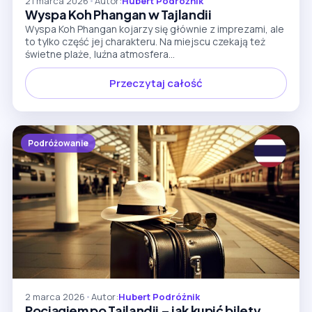
21 marca 2026
•
Autor:
Hubert Podróżnik
Wyspa Koh Phangan w Tajlandii
Wyspa Koh Phangan kojarzy się głównie z imprezami, ale
to tylko część jej charakteru. Na miejscu czekają też
świetne plaże, luźna atmosfera...
Przeczytaj całość
Podróżowanie
2 marca 2026
•
Autor:
Hubert Podróżnik
Pociągiem po Tajlandii – jak kupić bilety,