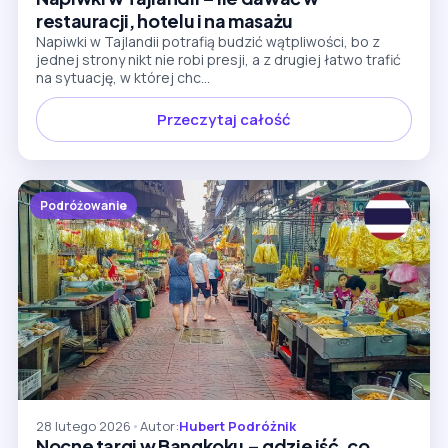
restauracji, hotelu i na masażu
Napiwki w Tajlandii potrafią budzić wątpliwości, bo z
jednej strony nikt nie robi presji, a z drugiej łatwo trafić
na sytuację, w której chc...
Przeczytaj całość
Podróżowanie
28 lutego 2026
•
Autor:
Hubert Podróżnik
Nocne targi w Bangkoku – gdzie iść, co