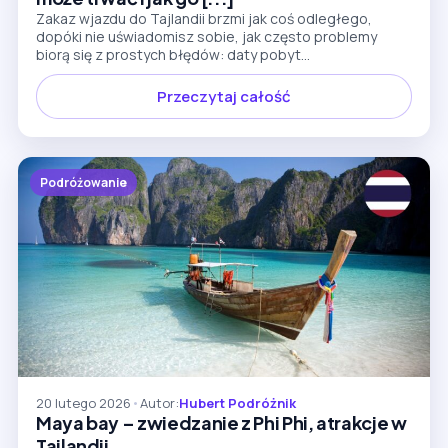
Zakaz wjazdu do Tajlandii brzmi jak coś odległego,
dopóki nie uświadomisz sobie, jak często problemy
biorą się z prostych błędów: daty pobyt...
Przeczytaj całość
Podróżowanie
20 lutego 2026
•
Autor:
Hubert Podróżnik
Maya bay – zwiedzanie z Phi Phi, atrakcje w
Tajlandii