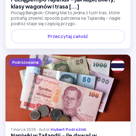
klasy wagonów i trasa [...]
Pociąg Bangkok–Chiang Mai to jedna z tych tras, które
potrafią zmienić sposób patrzenia na Tajlandię – nagle
podróż staje się częścią przygo...
Przeczytaj całość
Podróżowanie
1 marca 2026
•
Autor:
Hubert Podróżnik
Napiwki w Tajlandii – ile dawać w