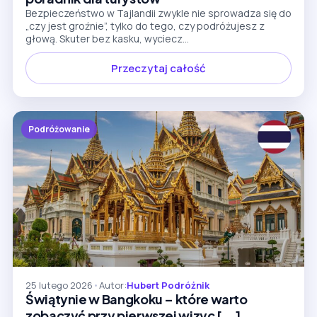
Bezpieczeństwo w Tajlandii zwykle nie sprowadza się do
„czy jest groźnie”, tylko do tego, czy podróżujesz z
głową. Skuter bez kasku, wyciecz...
Przeczytaj całość
Podróżowanie
25 lutego 2026
•
Autor:
Hubert Podróżnik
Świątynie w Bangkoku – które warto
zobaczyć przy pierwszej wizyc [...]