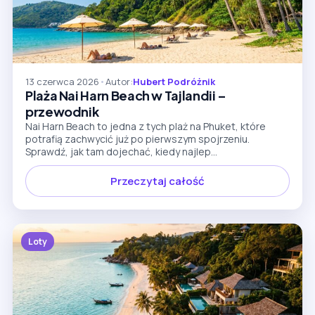
13 czerwca 2026
•
Autor:
Hubert Podróżnik
Plaża Nai Harn Beach w Tajlandii –
przewodnik
Nai Harn Beach to jedna z tych plaż na Phuket, które
potrafią zachwycić już po pierwszym spojrzeniu.
Sprawdź, jak tam dojechać, kiedy najlep...
Przeczytaj całość
Loty