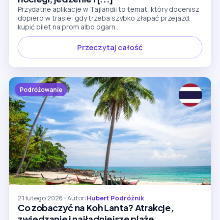
Przydatne aplikacje w Tajlandii to temat, który docenisz
dopiero w trasie: gdy trzeba szybko złapać przejazd,
kupić bilet na prom albo ogarn...
Przeczytaj całość
Podróżowanie
21 lutego 2026
•
Autor:
Hubert Podróżnik
Co zobaczyć na Koh Lanta? Atrakcje,
zwiedzanie i najładniejsze plaże