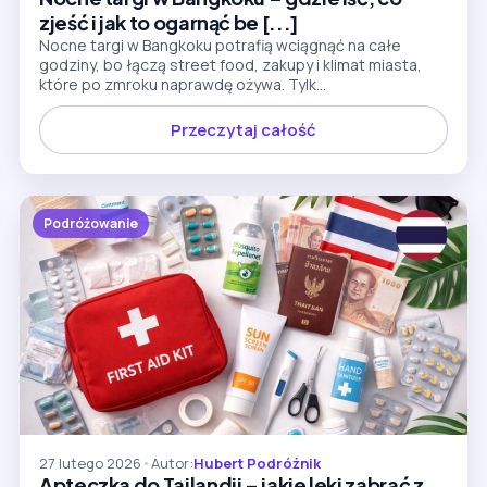
zjeść i jak to ogarnąć be [...]
Nocne targi w Bangkoku potrafią wciągnąć na całe
godziny, bo łączą street food, zakupy i klimat miasta,
które po zmroku naprawdę ożywa. Tylk...
Przeczytaj całość
Podróżowanie
27 lutego 2026
•
Autor:
Hubert Podróżnik
Apteczka do Tajlandii – jakie leki zabrać z