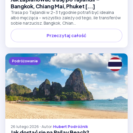
Bangkok, Chiang Mai, Phuket [...]
Trasa po Tajlandii w 2–3 tygodnie potrafi być idealna
albo męcząca – wszystko zależy od tego, ile transferów
sobie narzucisz. Bangkok, Chian...
Przeczytaj całość
Podróżowanie
26 lutego 2026
•
Autor:
Hubert Podróżnik
Jak dostać się na Railay Beach?