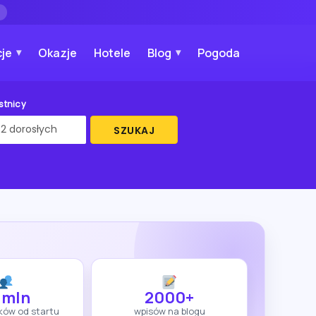
→
je
Okazje
Hotele
Blog
Pogoda
stnicy
SZUKAJ
 mln
2000+
ków od startu
wpisów na blogu