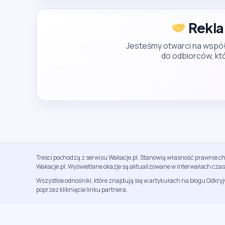
Rekla
Jesteśmy otwarci na współ
do odbiorców, któ
Treści pochodzą z serwisu Wakacje.pl. Stanowią własność prawnie ch
Wakacje.pl. Wyświetlane okazje są aktualizowane w interwałach cza
Wszystkie odnośniki, które znajdują się w artykułach na blogu Odkry
poprzez kliknięcie linku partnera.