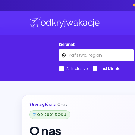
Kierunek
All Inclusive
Last Minute
Strona główna
›
O nas
OD 2021 ROKU
O nas