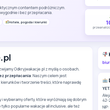
raktycznym contentem podróżniczym.
ygodnie i bez przepłacania.
1
Hotele, pogoda i kierunki
przeanaliz
.pl
biu
ozwijamy Odkryjwakacje.pl z myślą o osobach,
ez przepłacania
. Naszym celem jest
kierunków i tworzenie treści, które naprawdę
YET
Alej
 i wybieramy oferty, które wyróżniają się dobrym
42-
e tylko popularne wakacje all inclusive, ale też
NIP