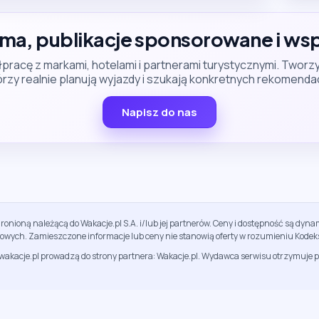
ma, publikacje sponsorowane i ws
pracę z markami, hotelami i partnerami turystycznymi. Tw
rzy realnie planują wyjazdy i szukają konkretnych rekomenda
Napisz do nas
ronioną należącą do Wakacje.pl S.A. i/lub jej partnerów. Ceny i dostępność są dy
sowych. Zamieszczone informacje lub ceny nie stanowią oferty w rozumieniu Kodek
jwakacje.pl prowadzą do strony partnera: Wakacje.pl. Wydawca serwisu otrzymuje p