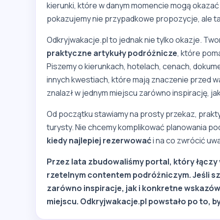
kierunki, które w danym momencie mogą okazać s
pokazujemy nie przypadkowe propozycje, ale tak
Odkryjwakacje.pl to jednak nie tylko okazje. T
praktyczne artykuły podróżnicze
, które pom
Piszemy o kierunkach, hotelach, cenach, dokume
innych kwestiach, które mają znaczenie przed wa
znalazł w jednym miejscu zarówno inspirację, ja
Od początku stawiamy na prosty przekaz, prakty
turysty. Nie chcemy komplikować planowania pod
kiedy najlepiej rezerwować
i na co zwrócić uw
Przez lata zbudowaliśmy portal, który łącz
rzetelnym contentem podróżniczym. Jeśli sz
zarówno inspiracje, jak i konkretne wskazó
miejscu. Odkryjwakacje.pl powstało po to, b