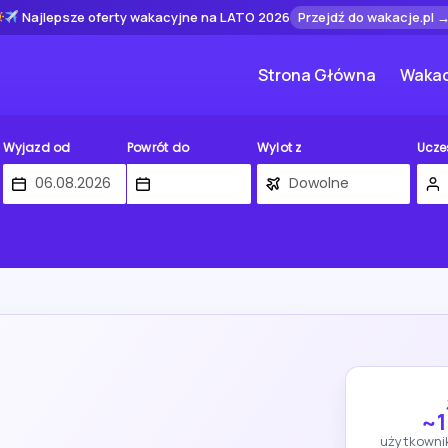
Najlepsze oferty wakacyjne na LATO 2026
Przejdź do wakacje.pl 
Strona Główna
Wakac
Wyjazd od
Powrót do
Wylot z
Ucze
~1
użytkowni