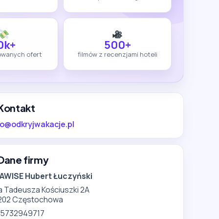
0k+
500+
owanych ofert
filmów z recenzjami hoteli
Kontakt
ro@odkryjwakacje.pl
Dane firmy
AWISE Hubert Łuczyński
a Tadeusza Kościuszki 2A
202 Częstochowa
: 5732949717