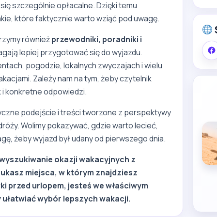
ię szczególnie opłacalne. Dzięki temu
ie, które faktycznie warto wziąć pod uwagę.
worzymy również
przewodniki, poradniki i
agają lepiej przygotować się do wyjazdu.
ntach, pogodzie, lokalnych zwyczajach i wielu
kacjami. Zależy nam na tym, żeby czytelnik
k i konkretne odpowiedzi.
czne podejście i treści tworzone z perspektywy
róży. Wolimy pokazywać, gdzie warto lecieć,
agę, żeby wyjazd był udany od pierwszego dnia.
y wyszukiwanie okazji wakacyjnych z
ukasz miejsca, w którym znajdziesz
wki przed urlopem, jesteś we właściwym
y ułatwiać wybór lepszych wakacji.