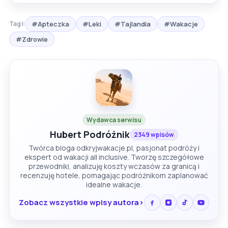
#Apteczka
#Leki
#Tajlandia
#Wakacje
Tagi:
#Zdrowie
Wydawca serwisu
Hubert Podróżnik
2349 wpisów
Twórca bloga odkryjwakacje.pl, pasjonat podróży i
ekspert od wakacji all inclusive. Tworzę szczegółowe
przewodniki, analizuję koszty wczasów za granicą i
recenzuję hotele, pomagając podróżnikom zaplanować
idealne wakacje.
Zobacz wszystkie wpisy autora