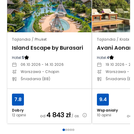
Tajlandia / Phuket
Tajlandia / Krabi 
Island Escape by Burasari
Hotel:
5
Hotel:
4
06.10.2026 - 14.10.2026
19.10.2026 - 29
Warszawa - Chopin
Warszawa - C
Śniadania (BB)
Śniadania (BB
7.8
9.4
Dobry
Wspaniały
4 843
zł
12 opinii
10 opinii
od
/ os.
od