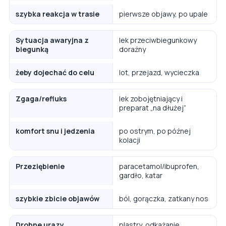
szybka reakcja w trasie
pierwsze objawy, po upale
Sytuacja awaryjna z
lek przeciwbiegunkowy
biegunką
doraźny
żeby dojechać do celu
lot, przejazd, wycieczka
Zgaga/refluks
lek zobojętniający i
preparat „na dłużej”
komfort snu i jedzenia
po ostrym, po późnej
kolacji
Przeziębienie
paracetamol/ibuprofen,
gardło, katar
szybkie zbicie objawów
ból, gorączka, zatkany nos
Drobne urazy
plastry, odkażanie