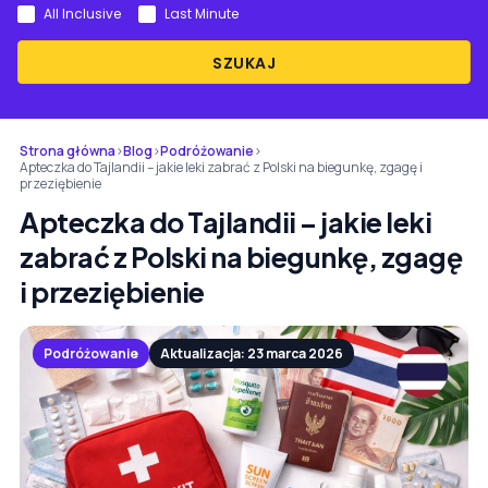
All Inclusive
Last Minute
SZUKAJ
Strona główna
›
Blog
›
Podróżowanie
›
Apteczka do Tajlandii – jakie leki zabrać z Polski na biegunkę, zgagę i
przeziębienie
Apteczka do Tajlandii – jakie leki
zabrać z Polski na biegunkę, zgagę
i przeziębienie
Podróżowanie
Aktualizacja: 23 marca 2026