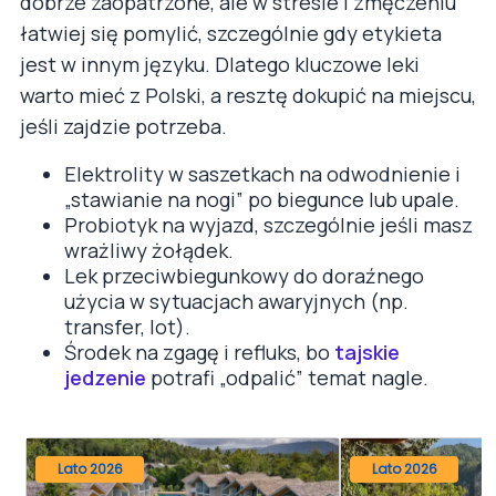
dobrze zaopatrzone, ale w stresie i zmęczeniu
łatwiej się pomylić, szczególnie gdy etykieta
jest w innym języku. Dlatego kluczowe leki
warto mieć z Polski, a resztę dokupić na miejscu,
jeśli zajdzie potrzeba.
Elektrolity w saszetkach na odwodnienie i
„stawianie na nogi” po biegunce lub upale.
Probiotyk na wyjazd, szczególnie jeśli masz
wrażliwy żołądek.
Lek przeciwbiegunkowy do doraźnego
użycia w sytuacjach awaryjnych (np.
transfer, lot).
Środek na zgagę i refluks, bo
tajskie
jedzenie
potrafi „odpalić” temat nagle.
Lato 2026
Lato 2026