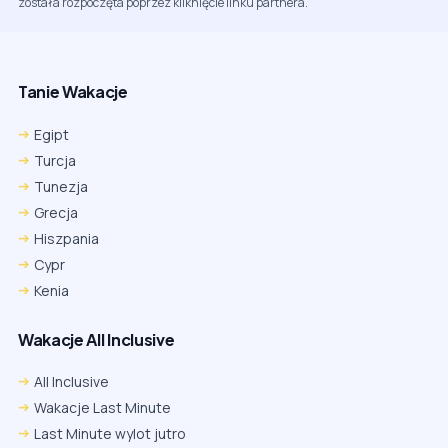
została rozpoczęta poprzez kliknięcie linku partnera.
Tanie Wakacje
Egipt
Turcja
Tunezja
Grecja
Hiszpania
Cypr
Kenia
Wakacje All Inclusive
All Inclusive
Wakacje Last Minute
Last Minute wylot jutro