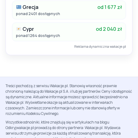
Grecja
od 1 677 zł
ponad 2401 dostępnych
Cypr
od 2 040 zł
ponad 1264 dostępnych
Reklama dynamiczna wakacje.pl
Treści pochodzą z serwisu Wakacje.pl. Stanowią własność prawnie
chronioną należącą do Wakacje.pl S.A. i/lub jej partnerów. Ceny i dostępność
są dynamiczne. Aktualne informacje możesz sprawdzić bezpośrednio na
Wakacje.pl. Wyświetlane okazje są aktualizowane w interwałach
czasowych. Zamieszczone informacje lub ceny nie stanowią oferty w
rozumieniu Kodeksu Cywilnego.
Wszystkie odnośniki, które znajdują się w artykułach na blogu
Odkryjwakacje.pl prowadzą do strony partnera: Wakacje.pl. Wydawca
serwisu otrzymuje prowizje za każdą sfinalizowaną transakcję, która