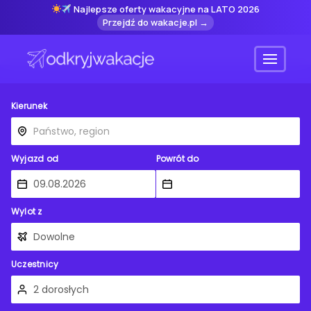
Najlepsze oferty wakacyjne na LATO 2026
Przejdź do wakacje.pl →
Menu
Kierunek
Wyjazd od
Powrót do
Wylot z
Uczestnicy