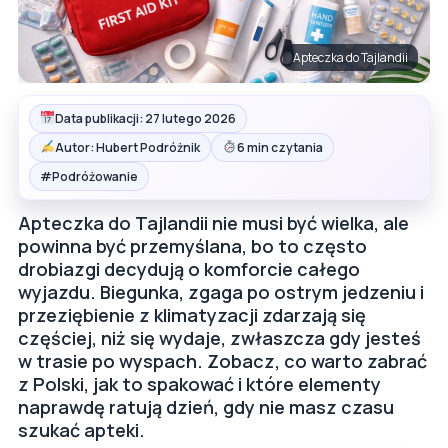
Apteczka do Tajlandii
Data publikacji: 27 lutego 2026
Autor: Hubert Podróżnik
6 min czytania
#
Podróżowanie
Apteczka do Tajlandii nie musi być wielka, ale
powinna być przemyślana, bo to często
drobiazgi decydują o komforcie całego
wyjazdu. Biegunka, zgaga po ostrym jedzeniu i
przeziębienie z klimatyzacji zdarzają się
częściej, niż się wydaje, zwłaszcza gdy jesteś
w trasie po wyspach. Zobacz, co warto zabrać
z Polski, jak to spakować i które elementy
naprawdę ratują dzień, gdy nie masz czasu
szukać apteki.