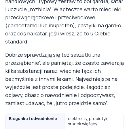
handlowych. Typowy zestaw to ból gardła, katar
i uczucie „rozbicia”. W apteczce warto mieć leki
przeciwgorączkowe i przeciwbólowe
(paracetamol lub ibuprofen), pastylki na gardło
oraz coś na katar, jeśli wiesz, że to u Ciebie
standard.
Dobrze sprawdzają się też saszetki „na
przeziębienie”, ale pamiętaj, że często zawierają
kilka substancji naraz, więc nie łącz ich
bezmyślnie z innymi lekami. Najważniejsze na
wyjeździe jest proste podejście: łagodzisz
objawy, dbasz o nawodnienie i odpoczywasz,
zamiast udawać, że „jutro przejdzie samo”.
Biegunka i odwodnienie
elektrolity, probiotyk,
środek wiążący