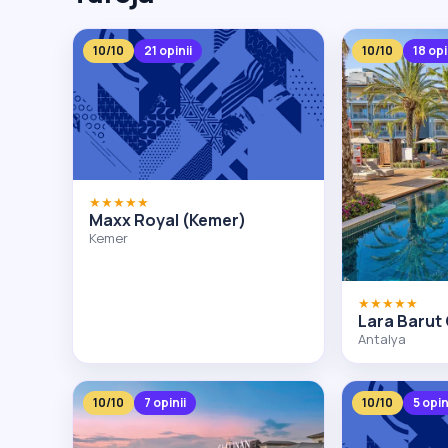
10/10
21 opinii
10/10
18 opi
★★★★★
Maxx Royal (Kemer)
Kemer
★★★★★
Lara Barut 
Antalya
10/10
7 opinii
10/10
5 opin