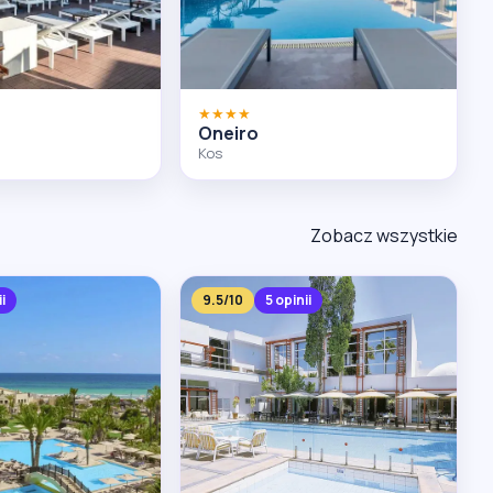
★★★★
Oneiro
Kos
Zobacz wszystkie
ii
9.5/10
5 opinii