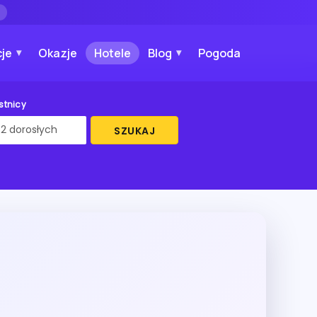
→
je
Okazje
Hotele
Blog
Pogoda
stnicy
SZUKAJ