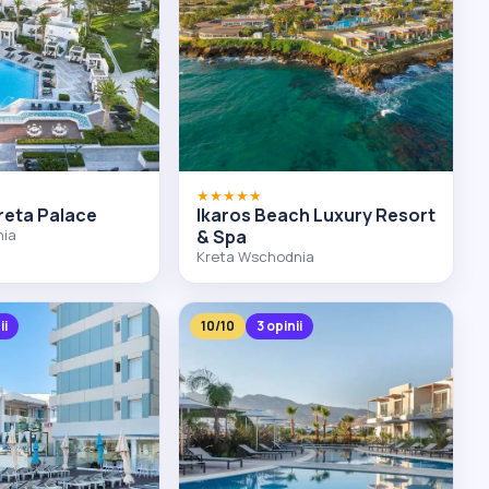
★★★★★
reta Palace
Ikaros Beach Luxury Resort
nia
& Spa
Kreta Wschodnia
ii
10/10
3 opinii