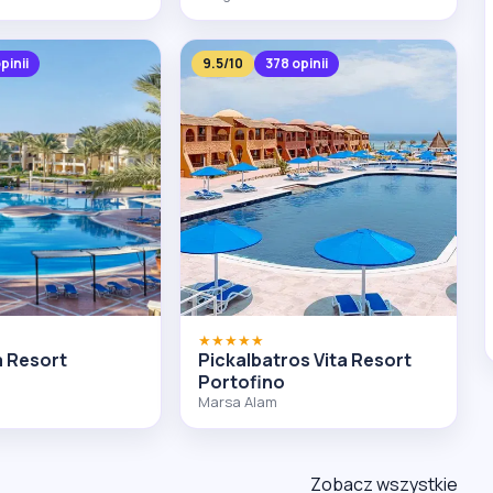
pinii
9.5/10
378 opinii
★★★★★
 Resort
Pickalbatros Vita Resort
Portofino
Marsa Alam
Zobacz wszystkie