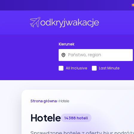
Kierunek
All Inclusive
Last Minute
Strona główna
›
Hotele
Hotele
14388 hoteli
Sprawdzone hotele z oferty biur podróży