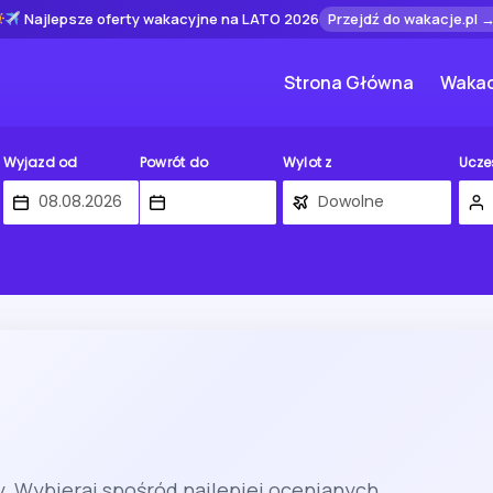
Najlepsze oferty wakacyjne na LATO 2026
Przejdź do wakacje.pl 
Strona Główna
Wakac
Wyjazd od
Powrót do
Wylot z
Ucze
. Wybieraj spośród najlepiej ocenianych