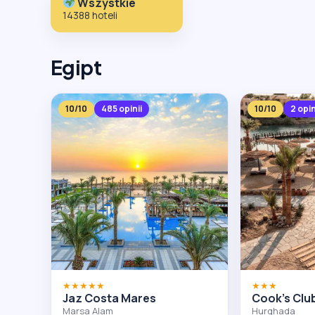
Wszystkie
14388 hoteli
Egipt
10/10
485 opinii
10/10
2 opin
★★★★★
★★★
Jaz Costa Mares
Cook's Clu
Marsa Alam
Hurghada