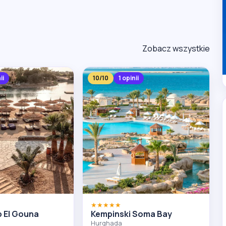
Zobacz wszystkie
ii
10/10
1 opinii
★★★★★
b El Gouna
Kempinski Soma Bay
Hurghada