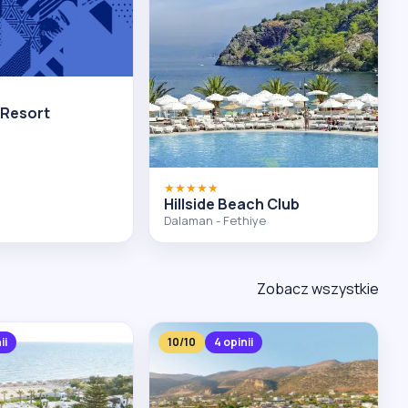
 Resort
★★★★★
Hillside Beach Club
Dalaman - Fethiye
Zobacz wszystkie
ii
10/10
4 opinii