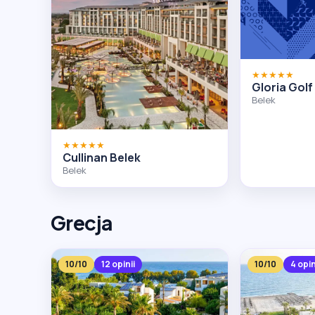
★★★★★
Gloria Golf
Belek
★★★★★
Cullinan Belek
Belek
Grecja
10/10
12 opinii
10/10
4 opin