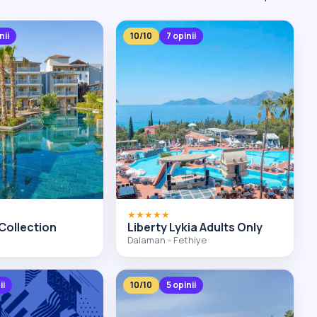
nii
10/10
7 opinii
★★★★★
Collection
Liberty Lykia Adults Only
Dalaman - Fethiye
ii
10/10
5 opinii