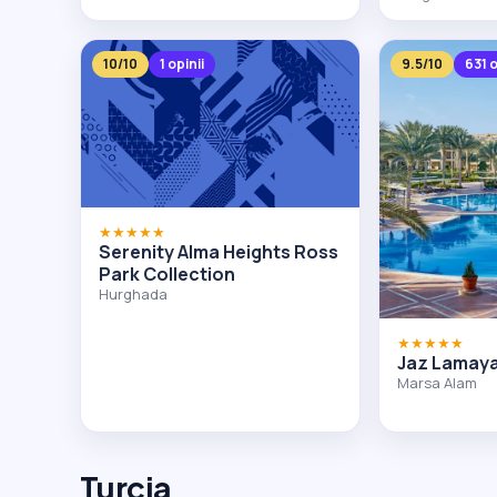
10/10
1 opinii
9.5/10
631 o
★★★★★
Serenity Alma Heights Ross
Park Collection
Hurghada
★★★★★
Jaz Lamaya
Marsa Alam
Turcja