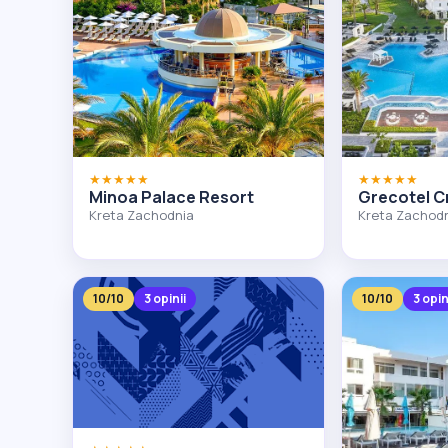
★★★★★
★★★★★
Minoa Palace Resort
Grecotel C
Kreta Zachodnia
Kreta Zachod
10/10
3 opinii
10/10
3 opin