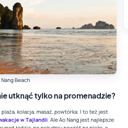
o Nang Beach
nie utknąć tylko na promenadzie?
laża, kolacja, masaż, powtórka. I to też jest
wakacje w Tajlandii
. Ale Ao Nang jest najlepsze
wypad łodzią, po południu powrót na plażę, a