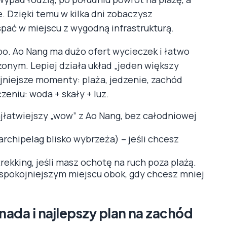
 Dzięki temu w kilka dni zobaczysz
 spać w miejscu z wygodną infrastrukturą.
po. Ao Nang ma dużo ofert wycieczek i łatwo
onym. Lepiej działa układ „jeden większy
ojniejsze momenty: plaża, jedzenie, zachód
zeniu: woda + skały + luz.
najłatwiejszy „wow” z Ao Nang, bez całodniowej
chipelag blisko wybrzeża) – jeśli chcesz
ekking, jeśli masz ochotę na ruch poza plażą.
spokojniejszym miejscu obok, gdy chcesz mniej
ada i najlepszy plan na zachód