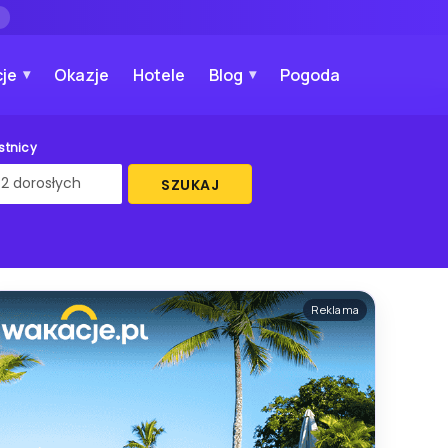
→
je
Okazje
Hotele
Blog
Pogoda
stnicy
SZUKAJ
Reklama