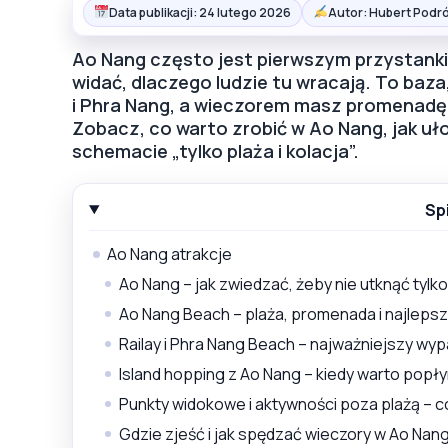
Data publikacji: 24 lutego 2026
Autor: Hubert Podró
Ao Nang często jest pierwszym przystankie
widać, dlaczego ludzie tu wracają. To baza
i Phra Nang, a wieczorem masz promenadę i
Zobacz, co warto zrobić w Ao Nang, jak ułoż
schemacie „tylko plaża i kolacja”.
Sp
Ao Nang atrakcje
Ao Nang – jak zwiedzać, żeby nie utknąć tyl
Ao Nang Beach – plaża, promenada i najleps
Railay i Phra Nang Beach – najważniejszy wy
Island hopping z Ao Nang – kiedy warto popł
Punkty widokowe i aktywności poza plażą – co
Gdzie zjeść i jak spędzać wieczory w Ao Nan