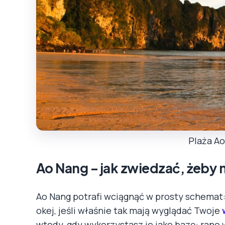
Plaża A
Ao Nang – jak zwiedzać, żeby 
Ao Nang potrafi wciągnąć w prosty schemat: p
okej, jeśli właśnie tak mają wyglądać Twoje
wtedy, gdy wykorzystasz je jako bazę: rano 