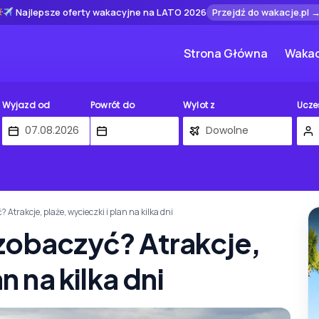
Najlepsze oferty wakacyjne na LATO 2026
Przejdź do wakacje.pl 
Strona Główna
Wakac
Wyjazd od
Powrót do
Wylot z
Ucze
Atrakcje, plaże, wycieczki i plan na kilka dni
zobaczyć? Atrakcje,
n na kilka dni