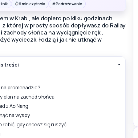
#
żnik
6 min czytania
Podróżowanie
m w Krabi, ale dopiero po kilku godzinach
, z której w prosty sposób dopływasz do Railay
 zachody słońca na wyciągnięcie ręki.
yć wycieczki łodzią i jak nie utknąć w
is treści
ko na promenadzie?
zy plan na zachód słońca
pad z Ao Nang
ynąć na wyspy
 robić, gdy chcesz się ruszyć
g