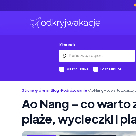
Kierunek
All Inclusive
Last Minute
Strona główna
›
Blog
›
Podróżowanie
›
Ao Nang – co warto zobaczyć? 
Ao Nang – co warto 
plaże, wycieczki i pla