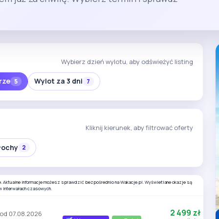
Wybierz dzień wylotu, aby odświeżyć listing
rze
Wylot za 3 dni
5
7
Kliknij kierunek, aby filtrować oferty
ochy
2
e. Aktualne informacje możesz sprawdzić bezpośrednio na Wakacje.pl. Wyświetlane okazje są
w interwałach czasowych.
2 499 zł
od 07.08.2026