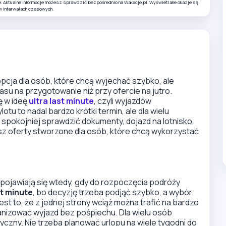
e. Aktualne informacje możesz sprawdzić bezpośrednio na Wakacje.pl. Wyświetlane okazje są
w interwałach czasowych.
pcja dla osób, które chcą wyjechać szybko, ale
su na przygotowanie niż przy ofercie na jutro.
ę w ideę
ultra last minute
, czyli wyjazdów
tu to nadal bardzo krótki termin, ale dla wielu
spokojniej sprawdzić dokumenty, dojazd na lotnisko,
esz oferty stworzone dla osób, które chcą wykorzystać
pojawiają się wtedy, gdy do rozpoczęcia podróży
st minute
, bo decyzję trzeba podjąć szybko, a wybór
est to, że z jednej strony wciąż można trafić na bardzo
ganizować wyjazd bez pośpiechu. Dla wielu osób
tyczny. Nie trzeba planować urlopu na wiele tygodni do