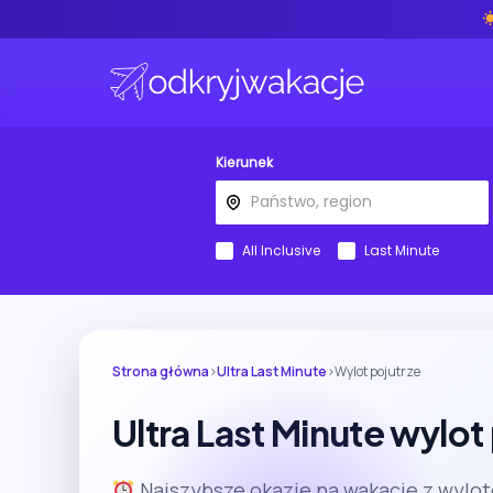
Kierunek
All Inclusive
Last Minute
Strona główna
›
Ultra Last Minute
›
Wylot pojutrze
Ultra Last Minute wylot
Najszybsze okazje na wakacje z wylot