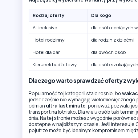
Rodzaj oferty
Dla kogo
All inclusive
dla osób ceniących 
Hotel rodzinny
dla rodzin z dziećmi
Hotel dla par
dla dwóch osób
Kierunek budżetowy
dla osób szukających
Dlaczego warto sprawdzać oferty z wyl
Popularność tej kategorii stale rośnie, bo
wakacj
jednocześnie nie wymagają wielomiesięcznego p
odmian
ultra last minute
, ponieważ pozwala je
transport na lotnisko. Dla wielu osób taki termin
dnia. Na tej stronie możesz wygodnie porównać ak
dostępne w najbliższym czasie. Jeśli interesuje 
pojutrze może być idealnym kompromisem międz