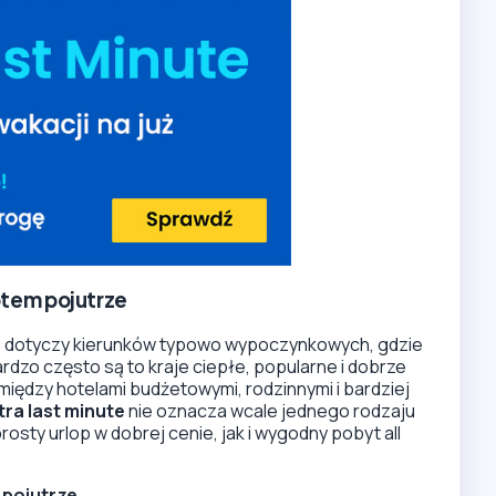
otem pojutrze
e
dotyczy kierunków typowo wypoczynkowych, gdzie
Bardzo często są to kraje ciepłe, popularne i dobrze
iędzy hotelami budżetowymi, rodzinnymi i bardziej
tra last minute
nie oznacza wcale jednego rodzaju
rosty urlop w dobrej cenie, jak i wygodny pobyt all
 pojutrze