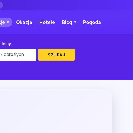
→
je
Okazje
Hotele
Blog
Pogoda
stnicy
SZUKAJ