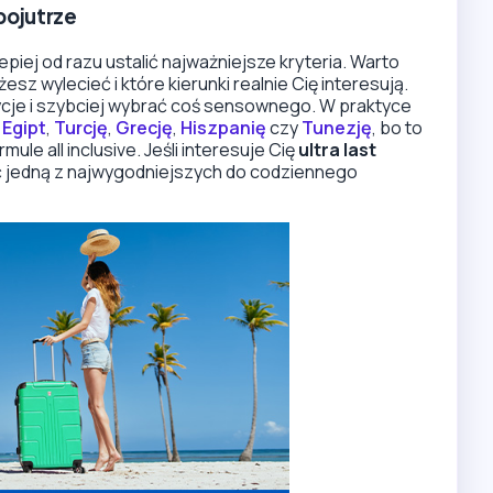
pojutrze
epiej od razu ustalić najważniejsze kryteria. Warto
esz wylecieć i które kierunki realnie Cię interesują.
cje i szybciej wybrać coś sensownego. W praktyce
a
Egipt
,
Turcję
,
Grecję
,
Hiszpanię
czy
Tunezję
, bo to
ule all inclusive. Jeśli interesuje Cię
ultra last
ć jedną z najwygodniejszych do codziennego