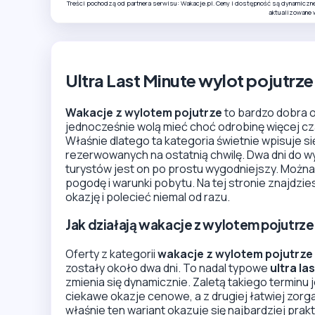
Treści pochodzą od partnera serwisu: Wakacje.pl. Ceny i dostępność są dynamiczn
aktualizowane 
Ultra Last Minute wylot pojutrze
Wakacje z wylotem pojutrze
to bardzo dobra o
jednocześnie wolą mieć choć odrobinę więcej cza
Właśnie dlatego ta kategoria świetnie wpisuje si
rezerwowanych na ostatnią chwilę. Dwa dni do wylo
turystów jest on po prostu wygodniejszy. Można 
pogodę i warunki pobytu. Na tej stronie znajdzi
okazję i polecieć niemal od razu.
Jak działają wakacje z wylotem pojutrze
Oferty z kategorii
wakacje z wylotem pojutrze
zostały około dwa dni. To nadal typowe
ultra la
zmienia się dynamicznie. Zaletą takiego terminu j
ciekawe okazje cenowe, a z drugiej łatwiej zor
właśnie ten wariant okazuje się najbardziej prak