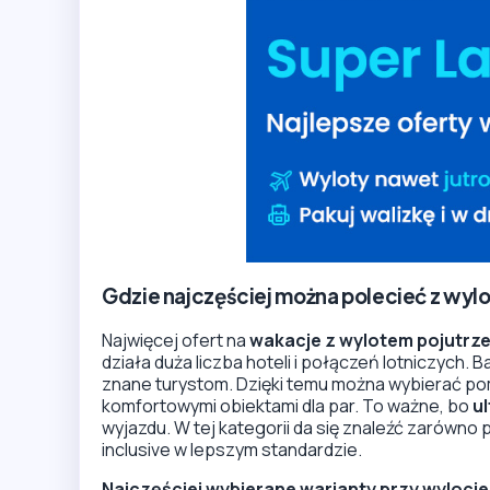
Gdzie najczęściej można polecieć z wyl
Najwięcej ofert na
wakacje z wylotem pojutrz
działa duża liczba hoteli i połączeń lotniczych. 
znane turystom. Dzięki temu można wybierać pom
komfortowymi obiektami dla par. To ważne, bo
ul
wyjazdu. W tej kategorii da się znaleźć zarówno p
inclusive w lepszym standardzie.
Najczęściej wybierane warianty przy wylocie