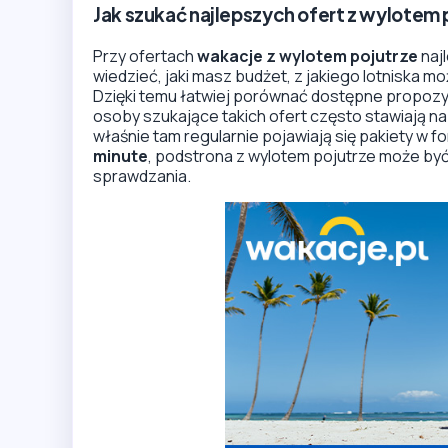
Jak szukać najlepszych ofert z wylotem 
Przy ofertach
wakacje z wylotem pojutrze
najl
wiedzieć, jaki masz budżet, z jakiego lotniska moż
Dzięki temu łatwiej porównać dostępne propozy
osoby szukające takich ofert często stawiają n
właśnie tam regularnie pojawiają się pakiety w form
minute
, podstrona z wylotem pojutrze może by
sprawdzania.