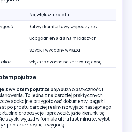
Największa zaleta
wygodę
łatwy i komfortowy wypoczynek
udogodnienia dla najmłodszych
szybki i wygodny wyjazd
 okazji
większa szansa na korzystną cenę
otem pojutrze
e z wylotem pojutrze
dają dużą elastyczność i
lanowania. To jedna z najbardziej praktycznych
szcze spokojnie przygotować dokumenty, bagaż i
 jest po prostu bardziej realny niż wyjazd następnego
tualne propozycje i sprawdzić, jakie kierunki są
Cię szybki wyjazd w formule
ultra last minute
, wylot
y spontanicznością a wygodą.