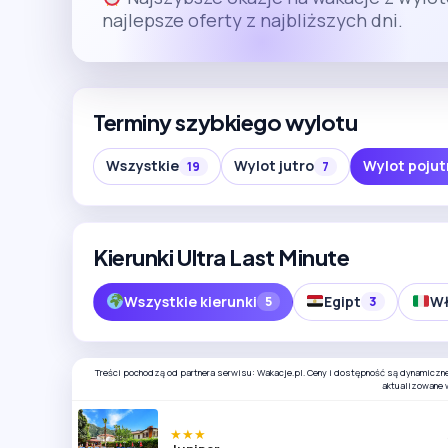
najlepsze oferty z najbliższych dni.
Terminy szybkiego wylotu
Wszystkie
Wylot jutro
Wylot pojut
19
7
Kierunki Ultra Last Minute
Wszystkie kierunki
Egipt
Wł
5
3
Treści pochodzą od partnera serwisu: Wakacje.pl. Ceny i dostępność są dynamiczn
aktualizowane 
★★★