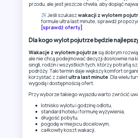
przodu, ale jest jeszcze chwila, aby dopiąć naj
Jeśli szukasz
wakacji z wylotem pojut
formule ultra last minute, sprawdź propozyc
[sprawdź oferty]
Dla kogo wylot pojutrze będzie najlep
Wakacje z wylotem pojutrze
są dobrym rozwiąz
ale nie chcą podejmować decyzji dosłownie na kil
singli, rodzin i wszystkich tych, którzy potrafi
podróży. Taki termin daje większy komfort organi
korzystać z zalet
ultra last minute
. Dla wielu t
wygodą i dostępnością ofert.
Przy wyborze takiego wyjazdu warto zwrócić uwag
lotnisko wylotu i godzinę odlotu,
standard hotelu i formułę wyżywienia,
długość pobytu,
pogodę w miejscu docelowym,
całkowity koszt wakacji.