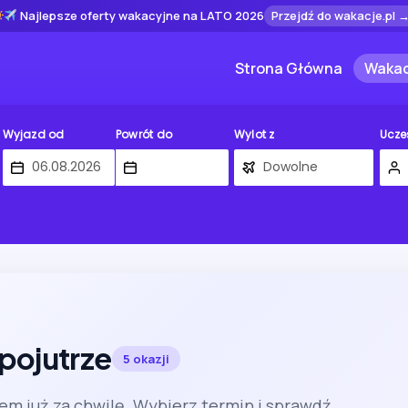
Najlepsze oferty wakacyjne na LATO 2026
Przejdź do wakacje.pl 
Strona Główna
Wakac
Wyjazd od
Powrót do
Wylot z
Ucze
 pojutrze
5 okazji
em już za chwilę. Wybierz termin i sprawdź