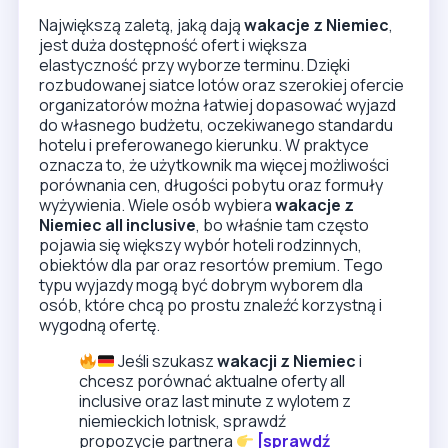
Największą zaletą, jaką dają
wakacje z Niemiec
,
jest duża dostępność ofert i większa
elastyczność przy wyborze terminu. Dzięki
rozbudowanej siatce lotów oraz szerokiej ofercie
organizatorów można łatwiej dopasować wyjazd
do własnego budżetu, oczekiwanego standardu
hotelu i preferowanego kierunku. W praktyce
oznacza to, że użytkownik ma więcej możliwości
porównania cen, długości pobytu oraz formuły
wyżywienia. Wiele osób wybiera
wakacje z
Niemiec all inclusive
, bo właśnie tam często
pojawia się większy wybór hoteli rodzinnych,
obiektów dla par oraz resortów premium. Tego
typu wyjazdy mogą być dobrym wyborem dla
osób, które chcą po prostu znaleźć korzystną i
wygodną ofertę.
Jeśli szukasz
wakacji z Niemiec
i
chcesz porównać aktualne oferty all
inclusive oraz last minute z wylotem z
niemieckich lotnisk, sprawdź
propozycje partnera
[sprawdź