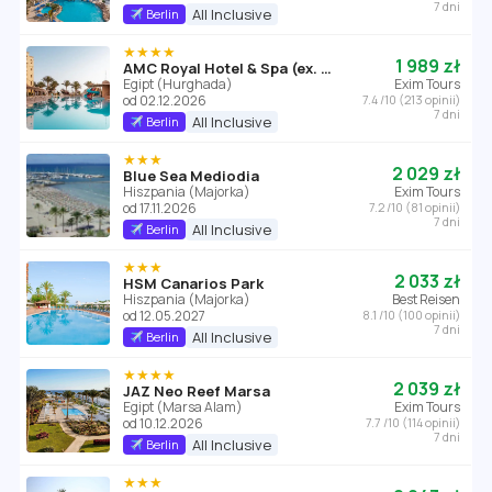
7 dni
All Inclusive
Berlin
★★★★
1 989 zł
AMC Royal Hotel & Spa (ex. AMC Azur Resort)
Egipt (Hurghada)
Exim Tours
od 02.12.2026
7.4 /10 (213 opinii)
7 dni
All Inclusive
Berlin
★★★
2 029 zł
Blue Sea Mediodia
Hiszpania (Majorka)
Exim Tours
od 17.11.2026
7.2 /10 (81 opinii)
7 dni
All Inclusive
Berlin
★★★
2 033 zł
HSM Canarios Park
Hiszpania (Majorka)
Best Reisen
od 12.05.2027
8.1 /10 (100 opinii)
7 dni
All Inclusive
Berlin
★★★★
2 039 zł
JAZ Neo Reef Marsa
Egipt (Marsa Alam)
Exim Tours
od 10.12.2026
7.7 /10 (114 opinii)
7 dni
All Inclusive
Berlin
★★★