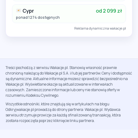
Cypr
od 2 099 zł
ponad 1274 dostępnych
Reklama dynamiczna wakacje.pl
Treści pochodzą z serwisu Wakacje.pl. Stanowią własność prawnie
chronioną należącą do Wakacje.pl S.A. i/lub jej partnerów. Ceny i dostępność
są dynamiczne. Aktualne informacje możesz sprawdzić bezpośrednio na
Wakacje.pl. Wyświetlane okazje są aktualizowane w interwałach
czasowych. Zamieszczone informacje lub ceny nie stanowią oferty w
rozumieniu Kodeksu Cywilnego.
Wszystkie odnośniki, które znajdują się w artykułach na blogu
Odkryjwakacje.pl prowadzą do strony partnera: Wakacje.pl. Wydawca
serwisu otrzymuje prowizje za każdą sfinalizowaną transakcję, która
została rozpoczęta poprzez kliknięcie linku partnera.