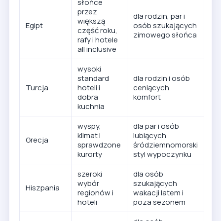
słońce
przez
dla rodzin, par i
większą
Egipt
osób szukających
część roku,
zimowego słońca
rafy i hotele
all inclusive
wysoki
standard
dla rodzin i osób
Turcja
hoteli i
ceniących
dobra
komfort
kuchnia
wyspy,
dla par i osób
klimat i
lubiących
Grecja
sprawdzone
śródziemnomorski
kurorty
styl wypoczynku
szeroki
dla osób
wybór
szukających
Hiszpania
regionów i
wakacji latem i
hoteli
poza sezonem