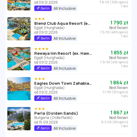
od 09.12.2026
7.8 /10 (326 opinii)
7 dni
All Inclusive
Berlin
★★★
1 790 zł
Blend Club Aqua Resort (ex. Golden Five Club)
Egipt (Hurghada)
Best Reisen
od 09.12.2026
7.5 /10 (480 opinii)
7 dni
All Inclusive
Berlin
★★★★
1 855 zł
Rewaya Inn Resort (ex. Hawaii Paradise Aqua Park Resort)
Egipt (Hurghada)
Best Reisen
od 09.12.2026
7.9 /10 (416 opinii)
7 dni
All Inclusive
Berlin
★★★
1 864 zł
Eagles Down Town Zahabia Resort
Egipt (Hurghada)
Best Reisen
od 09.12.2026
7.1 /10 (101 opinii)
7 dni
All Inclusive
Berlin
★★★
1 867 zł
Perla (Golden Sands)
Bułgaria (Złote Piaski)
Best Reisen
od 15.09.2026
6.5 /10 (85 opinii)
7 dni
All Inclusive
Berlin