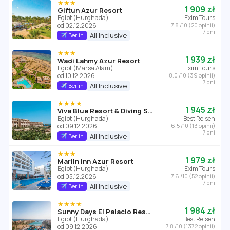
★★★
1 909 zł
Giftun Azur Resort
Egipt (Hurghada)
Exim Tours
od 02.12.2026
7.8 /10 (20 opinii)
7 dni
All Inclusive
Berlin
★★★
1 939 zł
Wadi Lahmy Azur Resort
Egipt (Marsa Alam)
Exim Tours
od 10.12.2026
8.0 /10 (39 opinii)
7 dni
All Inclusive
Berlin
★★★★
1 945 zł
Viva Blue Resort & Diving Sports
Egipt (Hurghada)
Best Reisen
od 09.12.2026
6.5 /10 (13 opinii)
7 dni
All Inclusive
Berlin
★★★
1 979 zł
Marlin Inn Azur Resort
Egipt (Hurghada)
Exim Tours
od 05.12.2026
7.6 /10 (52 opinii)
7 dni
All Inclusive
Berlin
★★★★
1 984 zł
Sunny Days El Palacio Resort & SPA
Egipt (Hurghada)
Best Reisen
od 09.12.2026
7.8 /10 (1372 opinii)