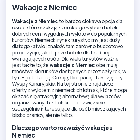
Wakacje z Niemiec
Wakacje z Niemiec
to bardzo ciekawa opcja dla
osób, które szukają szerokiego wyboru hoteli,
dobrych cen i wygodnych wylotów do popularnych
kurortów. Niemiecki rynek turystyczny jest duży,
dlatego łatwiej znaleźć tam zarówno budżetowe
propozycje, jak i lepsze hotele dla bardziej
wymagających osób. Dla wielu turystów ważne
jest także to, że
wakacje z Niemiec
obejmują
mnóstwo kierunków dostępnych przez cały rok, w
tym Egipt, Turcję, Grecję, Hiszpanię, Tunezję czy
Wyspy Kanaryjskie. Na tej stronie znajdziesz
oferty z wylotem z niemieckich lotnisk, które mogą
okazać się atrakcyjną alternatywą dla wyjazdów
organizowanych z Polski. To rozwiązanie
szczególnie interesujące dla osób mieszkających
blisko granicy, ale nie tylko.
Dlaczego warto rozważyć wakacje z
Niemiec