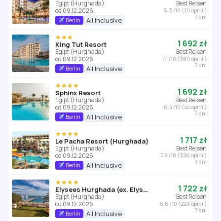
Egipt (Hurghada)
Best Reisen
od 09.12.2026
6.3 /10 (111 opinii)
7 dni
All Inclusive
Berlin
★★★
1 692 zł
King Tut Resort
Egipt (Hurghada)
Best Reisen
od 09.12.2026
7.1 /10 (380 opinii)
7 dni
All Inclusive
Berlin
★★★★
1 692 zł
Sphinx Resort
Egipt (Hurghada)
Best Reisen
od 09.12.2026
6.4 /10 (44 opinii)
7 dni
All Inclusive
Berlin
★★★★
1 717 zł
Le Pacha Resort (Hurghada)
Egipt (Hurghada)
Best Reisen
od 09.12.2026
7.8 /10 (326 opinii)
7 dni
All Inclusive
Berlin
★★★★
1 722 zł
Elysees Hurghada (ex. Elysees Dream Beach)
Egipt (Hurghada)
Best Reisen
od 09.12.2026
6.6 /10 (223 opinii)
7 dni
All Inclusive
Berlin