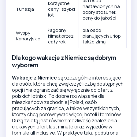
dla osób
korzystne
nastawionych na
Tunezja
ceny i szybki
dobry stosunek
lot
ceny do jakości
łagodny
dla osób
Wyspy
klimat przez
planujących urlop
Kanaryjskie
cały rok
także zimą
Dla kogo wakacje z Niemiec są dobrym
wyborem
Wakacje z Niemiec
są szczególnie interesujące
dla osób, które chcą zwiększyć liczbę dostępnych
opcji i nie ograniczać się wyłącznie do ofert z
polskich lotnisk. To dobre rozwiązanie dla
mieszkańców zachodniej Polski, osób
pracujących za granicą, a także wszystkich tych,
którzy chcą porównywać więcej hoteli i terminów.
Dużą zaletą jest również możliwość znalezienia
ciekawych ofert last minute oraz wyjazdów w
formule all inclusive. W praktyce taka podstrona