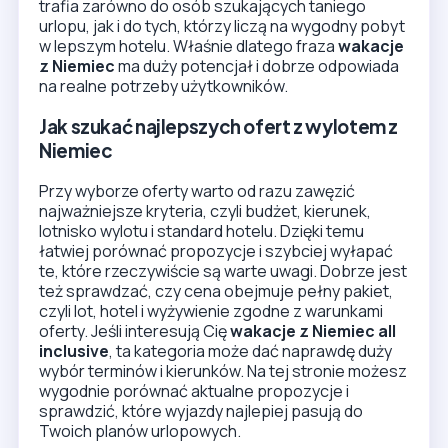
trafia zarówno do osób szukających taniego
urlopu, jak i do tych, którzy liczą na wygodny pobyt
w lepszym hotelu. Właśnie dlatego fraza
wakacje
z Niemiec
ma duży potencjał i dobrze odpowiada
na realne potrzeby użytkowników.
Jak szukać najlepszych ofert z wylotem z
Niemiec
Przy wyborze oferty warto od razu zawęzić
najważniejsze kryteria, czyli budżet, kierunek,
lotnisko wylotu i standard hotelu. Dzięki temu
łatwiej porównać propozycje i szybciej wyłapać
te, które rzeczywiście są warte uwagi. Dobrze jest
też sprawdzać, czy cena obejmuje pełny pakiet,
czyli lot, hotel i wyżywienie zgodne z warunkami
oferty. Jeśli interesują Cię
wakacje z Niemiec all
inclusive
, ta kategoria może dać naprawdę duży
wybór terminów i kierunków. Na tej stronie możesz
wygodnie porównać aktualne propozycje i
sprawdzić, które wyjazdy najlepiej pasują do
Twoich planów urlopowych.