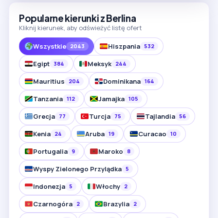
Popularne kierunki z Berlina
Kliknij kierunek, aby odświeżyć listę ofert
Wszystkie
Hiszpania
2043
532
Egipt
Meksyk
384
244
Mauritius
Dominikana
204
164
Tanzania
Jamajka
112
105
Grecja
Turcja
Tajlandia
77
75
56
Kenia
Aruba
Curacao
24
19
10
Portugalia
Maroko
9
8
Wyspy Zielonego Przylądka
5
Indonezja
Włochy
5
2
Czarnogóra
Brazylia
2
2