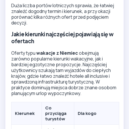
Duża liczba portów lotniczych sprawia, że łatwiej
znaleźć dogodny termin i kierunek, a przy okazji
porównać kilka różnych ofert przed podjęciem
decyzji.
Jakie kierunki najczęściej pojawiają się w
ofertach
Oferty typu
wakacje z Niemiec
obejmują
zarówno popularne kierunki wakacyjne, jak i
bardziej egzotyczne propozycje. Najczęściej
użytkownicy szukają tam wyjazdów do ciepłych
krajów, gdzie łatwo znaleźć hotele all inclusive i
sprawdzoną infrastrukturę turystyczną. W
praktyce dominują miejsca dobrze znane osobom
planującym urlop wypoczynkowy.
Co
Kierunek
przyciąga
Dla kogo
turystów