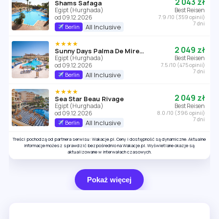
2 043 zł
Shams Safaga
Egipt (Hurghada)
Best Reisen
od 09.12.2026
7.9 /10 (359 opinii)
7 dni
All Inclusive
Berlin
★★★★
2 049 zł
Sunny Days Palma De Mirette Resort
Egipt (Hurghada)
Best Reisen
od 09.12.2026
7.5 /10 (475 opinii)
7 dni
All Inclusive
Berlin
★★★★
2 049 zł
Sea Star Beau Rivage
Egipt (Hurghada)
Best Reisen
od 09.12.2026
8.0 /10 (396 opinii)
7 dni
All Inclusive
Berlin
Treści pochodzą od partnera serwisu: Wakacje.pl. Ceny i dostępność są dynamiczne. Aktualne
informacje możesz sprawdzić bezpośrednio na Wakacje.pl. Wyświetlane okazje są
aktualizowane w interwałach czasowych.
Pokaż więcej