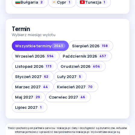
Bułgaria
Cypr
Tunezja
2
1
1
Termin
Wybierz miesiąc wylotu
Wszystkie terminy
Sierpień 2026
2043
158
Wrzesień 2026
Październik 2026
594
457
Listopad 2026
Grudzień 2026
173
404
Styczeń 2027
Luty 2027
62
5
Marzec 2027
Kwiecień 2027
44
70
Maj 2027
Czerwiec 2027
29
46
Lipiec 2027
1
Treści pochodzą od partnera serwisu: Wakacje.pl. Ceny i dostępność są dynamiczne. Aktualne
informacje możesz sprawdzić bezpośrednio na Wakacje.pl. Wyświetlane okazje są