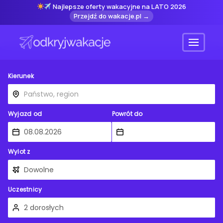
Najlepsze oferty wakacyjne na LATO 2026
Przejdź do wakacje.pl →
Menu
Kierunek
Wyjazd od
Powrót do
Wylot z
Uczestnicy