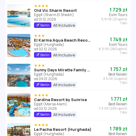
★★★★
1 729 zł
Old Vic Sharm Resort
Egipt (Sharm El Sheikh)
Exim Tours
od 01.12.2026
5.9 /10 (21 opinii)
7 dni
All Inclusive
Berlin
★★★
1 749 zł
El Karma Aqua Beach Resort (ex. Nubia Aqua Beach Resort)
Egipt (Hurghada)
Exim Tours
od 02.12.2026
6.5 /10 (282 opinii)
7 dni
All Inclusive
Berlin
★★★
1 757 zł
Sunny Days Mirette Family Resort
Egipt (Hurghada)
Best Reisen
od 09.12.2026
3.5 /10 (4 opinii)
7 dni
All Inclusive
Berlin
★★★★
1 771 zł
Cardina Resort by Sunrise
Egipt (Marsa Alam)
Best Reisen
od 02.12.2026
7.3 /10 (236 opinii)
7 dni
All Inclusive
Berlin
★★★★
1 789 zł
Le Pacha Resort (Hurghada)
Egipt (Hurghada)
Best Reisen