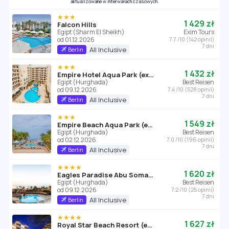
aktualizowane w interwałach czasowych.
★★★
1 429 zł
Falcon Hills
Egipt (Sharm El Sheikh)
Exim Tours
od 01.12.2026
7.7 /10 (142 opinii)
7 dni
All Inclusive
Berlin
★★★
1 432 zł
Empire Hotel Aqua Park (ex. Triton Empire Hotel Hurghada)
Egipt (Hurghada)
Best Reisen
od 09.12.2026
7.4 /10 (528 opinii)
7 dni
All Inclusive
Berlin
★★★
1 549 zł
Empire Beach Aqua Park (ex. Triton Empire Beach Resort Hurghada)
Egipt (Hurghada)
Best Reisen
od 02.12.2026
7.0 /10 (196 opinii)
7 dni
All Inclusive
Berlin
★★★★
1 620 zł
Eagles Paradise Abu Soma Resort
Egipt (Hurghada)
Best Reisen
od 09.12.2026
7.2 /10 (25 opinii)
7 dni
All Inclusive
Berlin
★★★★
1 627 zł
Royal Star Beach Resort (ex Three Corners)