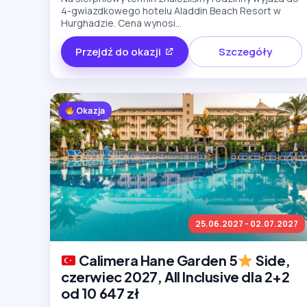
4-gwiazdkowego hotelu Aladdin Beach Resort w
Hurghadzie. Cena wynosi...
Przejdź do okazji
Szczegóły
Okazja
25.06.2027 - 02.07.2027
Calimera Hane Garden 5
Side,
czerwiec 2027, All Inclusive dla 2+2
od 10 647 zł