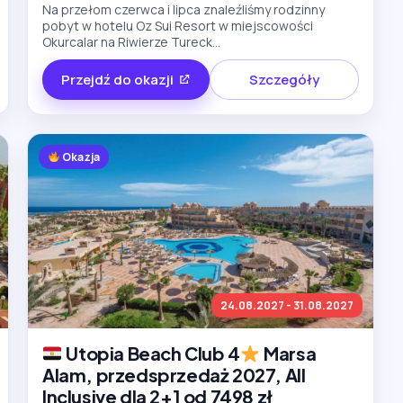
Na przełom czerwca i lipca znaleźliśmy rodzinny
pobyt w hotelu Oz Sui Resort w miejscowości
Okurcalar na Riwierze Tureck...
Przejdź do okazji
Szczegóły
Okazja
24.08.2027 - 31.08.2027
Utopia Beach Club 4
Marsa
Alam, przedsprzedaż 2027, All
Inclusive dla 2+1 od 7498 zł