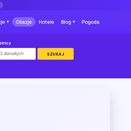
→
je
Okazje
Hotele
Blog
Pogoda
stnicy
SZUKAJ