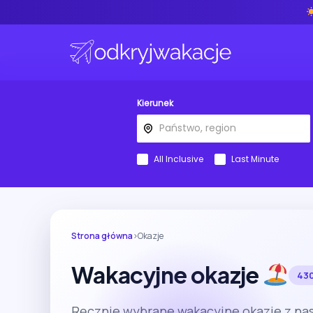
Kierunek
All Inclusive
Last Minute
Strona główna
›
Okazje
Wakacyjne okazje
430
Ręcznie wybrane wakacyjne okazje z nas