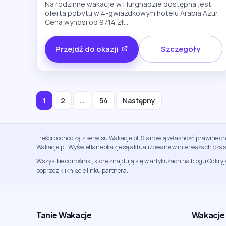
Na rodzinne wakacje w Hurghadzie dostępna jest
oferta pobytu w 4-gwiazdkowym hotelu Arabia Azur.
Cena wynosi od 9714 zł...
Przejdź do okazji
Szczegóły
Stronicowanie
1
2
…
54
Następny
wpisów
Treści pochodzą z serwisu Wakacje.pl. Stanowią własność prawnie ch
Wakacje.pl. Wyświetlane okazje są aktualizowane w interwałach cza
Wszystkie odnośniki, które znajdują się w artykułach na blogu Odkry
poprzez kliknięcie linku partnera.
Tanie Wakacje
Wakacje A