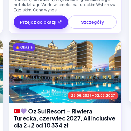
hotelu Mirage World w Icmeler na tureckim Wybrzeżu
Egejskim. Cena wynosi...
Przejdź do okazji
Szczegóły
Okazja
25.06.2027 - 02.07.2027
Oz Sui Resort – Riwiera
Turecka, czerwiec 2027, All Inclusive
dla 2+2 od 10 334 zł