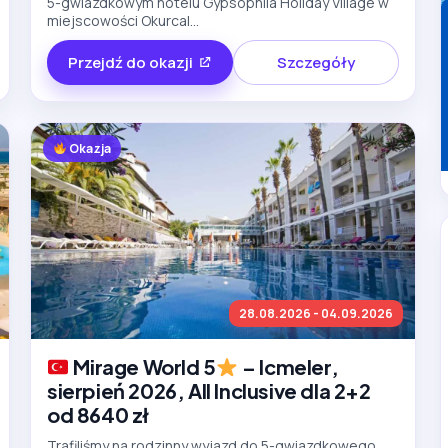
5-gwiazdkowym hotelu Gypsophila Holiday Village w
miejscowości Okurcal...
Przejdź do okazji
Szczegóły
Okazja
28.08.2026 - 04.09.2026
Mirage World 5
– Icmeler,
sierpień 2026, All Inclusive dla 2+2
od 8640 zł
Trafiliśmy na rodzinny wyjazd do 5-gwiazdkowego