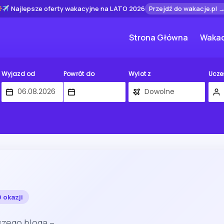
Najlepsze oferty wakacyjne na LATO 2026
Przejdź do wakacje.pl 
Strona Główna
Wakac
Wyjazd od
Powrót do
Wylot z
Ucze
 okazji
zego bloga –