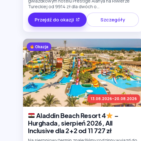
gwiazdkowym hotelu Prestige Alanya na Riwierze
Tureckiej od 9914 zł dla dwóch o...
Przejdź do okazji
Szczegóły
Okazja
13.08.2026–20.08.2026
Aladdin Beach Resort 4
–
Hurghada, sierpień 2026, All
Inclusive dla 2+2 od 11 727 zł
Na sierpniowy termin znaleźliśmy rodzinny wyjazd do