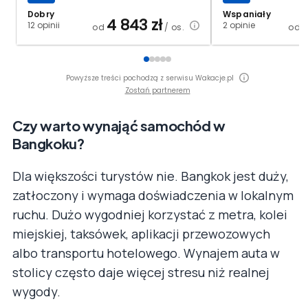
Dobry
Wspaniały
4 843
zł
12 opinii
2 opinie
od
/ os.
od
Powyższe treści pochodzą z serwisu Wakacje.pl
Zostań partnerem
Czy warto wynająć samochód w
Bangkoku?
Dla większości turystów nie. Bangkok jest duży,
zatłoczony i wymaga doświadczenia w lokalnym
ruchu. Dużo wygodniej korzystać z metra, kolei
miejskiej, taksówek, aplikacji przewozowych
albo transportu hotelowego. Wynajem auta w
stolicy często daje więcej stresu niż realnej
wygody.