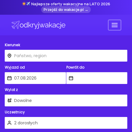
Najlepsze oferty wakacyjne na LATO 2026
Przejdź do wakacje.pl →
Menu
Kierunek
Wyjazd od
Powrót do
Wylot z
Uczestnicy