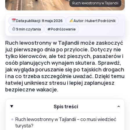
Ruch lewostronny w Tajlandii
Data publikacji: 8 maja 2026
Autor: Hubert Podróżnik
#
9 min czytania
Podróżowanie
Ruch lewostronny w Tajlandii może zaskoczyć
już pierwszego dnia po przylocie. Dotyczy nie
tylko kierowców, ale też pieszych, pasażerów i
osób planujących wynajem skutera. Sprawdź,
jak wygląda poruszanie się po tajskich drogach
i na co trzeba szczególnie uważać. Dzięki temu
łatwiej unikniesz stresu i lepiej zaplanujesz
bezpieczne wakacje.
Spis treści
Ruch lewostronny w Tajlandii – co musi wiedzieć
turysta?