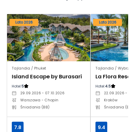
Lato 2026
Lato 2026
Tajlandia / Phuket
Island Escape by Burasari
La Flora Reso
Hotel:
5
Hotel:
4.5
29.09.2026 - 07.10.2026
22.09.2026 - 0
Warszawa - Chopin
Kraków
Śniadania (BB)
Śniadania (BB
7.8
9.4