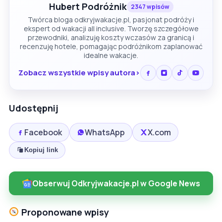
Hubert Podróżnik
2347 wpisów
Twórca bloga odkryjwakacje.pl, pasjonat podróży i
ekspert od wakacji all inclusive. Tworzę szczegółowe
przewodniki, analizuję koszty wczasów za granicą i
recenzuję hotele, pomagając podróżnikom zaplanować
idealne wakacje.
Zobacz wszystkie wpisy autora
Udostępnij
Facebook
WhatsApp
X.com
Kopiuj link
Obserwuj Odkryjwakacje.pl w Google News
Proponowane wpisy