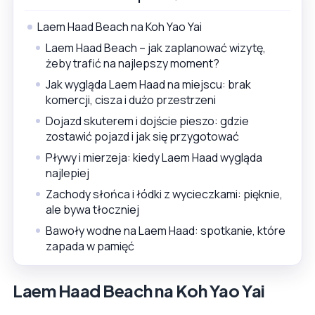
Laem Haad Beach na Koh Yao Yai
Laem Haad Beach – jak zaplanować wizytę,
żeby trafić na najlepszy moment?
Jak wygląda Laem Haad na miejscu: brak
komercji, cisza i dużo przestrzeni
Dojazd skuterem i dojście pieszo: gdzie
zostawić pojazd i jak się przygotować
Pływy i mierzeja: kiedy Laem Haad wygląda
najlepiej
Zachody słońca i łódki z wycieczkami: pięknie,
ale bywa tłoczniej
Bawoły wodne na Laem Haad: spotkanie, które
zapada w pamięć
Laem Haad Beach na Koh Yao Yai