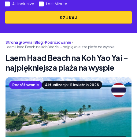
All Inclusive
Last Minute
SZUKAJ
Strona główna
›
Blog
›
Podróżowanie
›
Laem Haad Beach na Koh Yao Yai – najpiękniejsza plaża na wyspie
Laem Haad Beach na Koh Yao Yai –
najpiękniejsza plaża na wyspie
Podróżowanie
Aktualizacja: 11 kwietnia 2026