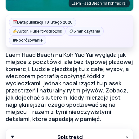
Laem Haad Beach na Koh Yao Yai
Data publikacji: 19 lutego 2026
Autor: Hubert Podróżnik
6 min czytania
#
Podróżowanie
Laem Haad Beach na Koh Yao Yai wygląda jak
miejsce z pocztówki, ale bez typowej plażowej
komercji. Ludzie zjeżdżają tu z całej wyspy, a
wieczorem potrafią dopłynąć łódki z
wycieczkami, jednak nadal rządzi tu piasek,
przestrzeń i naturalny rytm pływów. Zobacz,
jak dojechać skuterem, kiedy mierzeja jest
najpiękniejsza i czego spodziewać się na
miejscu – razem z tymi nieoczywistymi
detalami, które zapadają w pamięć.
Spis treści