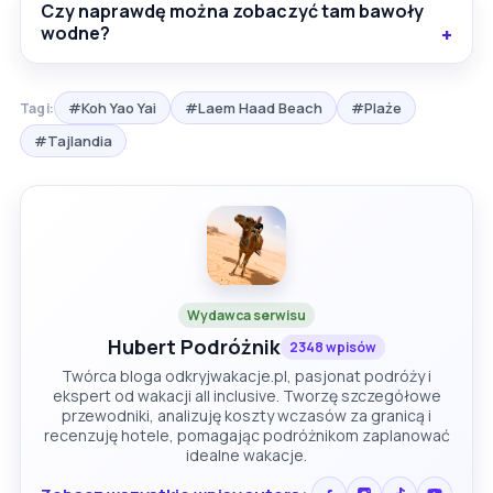
Czy naprawdę można zobaczyć tam bawoły
wodne?
#Koh Yao Yai
#Laem Haad Beach
#Plaże
Tagi:
#Tajlandia
Wydawca serwisu
Hubert Podróżnik
2348 wpisów
Twórca bloga odkryjwakacje.pl, pasjonat podróży i
ekspert od wakacji all inclusive. Tworzę szczegółowe
przewodniki, analizuję koszty wczasów za granicą i
recenzuję hotele, pomagając podróżnikom zaplanować
idealne wakacje.