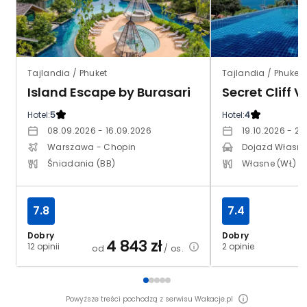
Tajlandia / Phuket
Tajlandia / Phuket 
Island Escape by Burasari
Secret Cliff Vi
Hotel:
5
Hotel:
4
08.09.2026 - 16.09.2026
19.10.2026 - 26
Warszawa - Chopin
Dojazd Własn
Śniadania (BB)
Własne (WŁ)
7.8
7.4
Dobry
Dobry
4 843
zł
12 opinii
2 opinie
od
/ os.
o
Powyższe treści pochodzą z serwisu Wakacje.pl