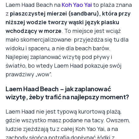
Laem Haad Beach na
Koh Yao Yai
to plaża znana
z
piaszczystej mierzei (sandbaru), która przy
niższej wodzie tworzy wąski język piasku
wchodzący w morze
. To miejsce jest wciąż
mało skomercjalizowane: przyjeżdża się tu dla
widoku i spaceru, a nie dla beach barów.
Najlepiej zaplanować wizytę pod pływy i
światło, bo wtedy Laem Haad pokazuje swój
prawdziwy „wow”.
Laem Haad Beach – jak zaplanować
wizytę, żeby trafić na najlepszy moment?
Laem Haad nie jest typową kurortową plażą,
gdzie wszystko masz podane na tacy. Owszem,
ludzie zjeżdżają tu z całej Koh Yao Yai, a na
zachody słońca potrafią dopłynąć łódki z