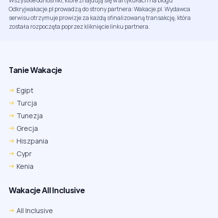
Wszystkie odnośniki, które znajdują się w artykułach na blogu
Odkryjwakacje.pl prowadzą do strony partnera: Wakacje.pl. Wydawca
serwisu otrzymuje prowizje za każdą sfinalizowaną transakcję, która
została rozpoczęta poprzez kliknięcie linku partnera.
Tanie Wakacje
Egipt
Turcja
Tunezja
Grecja
Hiszpania
Cypr
Kenia
Wakacje All Inclusive
All Inclusive