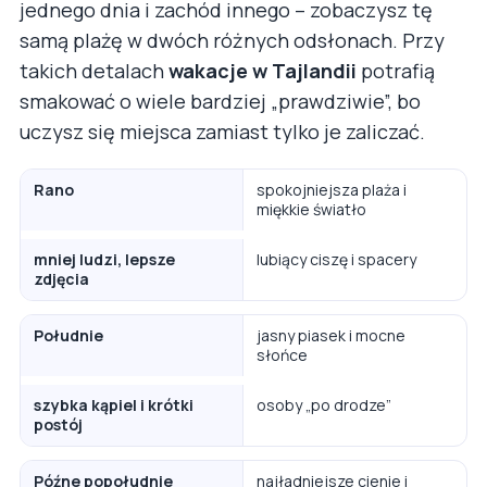
jednego dnia i zachód innego – zobaczysz tę
samą plażę w dwóch różnych odsłonach. Przy
takich detalach
wakacje w Tajlandii
potrafią
smakować o wiele bardziej „prawdziwie”, bo
uczysz się miejsca zamiast tylko je zaliczać.
Rano
spokojniejsza plaża i
miękkie światło
mniej ludzi, lepsze
lubiący ciszę i spacery
zdjęcia
Południe
jasny piasek i mocne
słońce
szybka kąpiel i krótki
osoby „po drodze”
postój
Późne popołudnie
najładniejsze cienie i