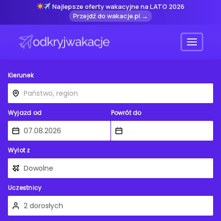
Najlepsze oferty wakacyjne na LATO 2026
Przejdź do wakacje.pl →
Menu
Kierunek
Wyjazd od
Powrót do
Wylot z
Uczestnicy