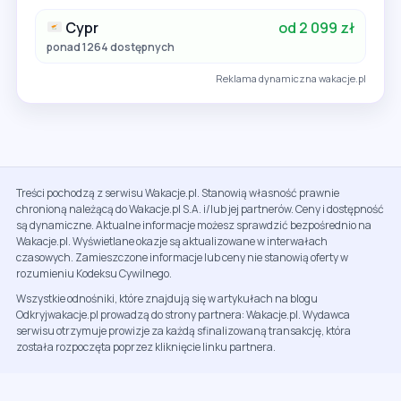
Cypr
od 2 099 zł
ponad 1264 dostępnych
Reklama dynamiczna wakacje.pl
Treści pochodzą z serwisu Wakacje.pl. Stanowią własność prawnie
chronioną należącą do Wakacje.pl S.A. i/lub jej partnerów. Ceny i dostępność
są dynamiczne. Aktualne informacje możesz sprawdzić bezpośrednio na
Wakacje.pl. Wyświetlane okazje są aktualizowane w interwałach
czasowych. Zamieszczone informacje lub ceny nie stanowią oferty w
rozumieniu Kodeksu Cywilnego.
Wszystkie odnośniki, które znajdują się w artykułach na blogu
Odkryjwakacje.pl prowadzą do strony partnera: Wakacje.pl. Wydawca
serwisu otrzymuje prowizje za każdą sfinalizowaną transakcję, która
została rozpoczęta poprzez kliknięcie linku partnera.