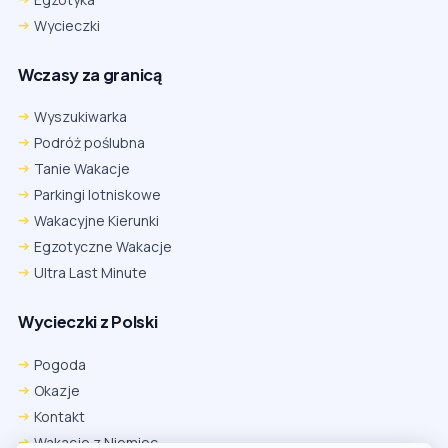
Wycieczki
Wczasy za granicą
Wyszukiwarka
Podróż poślubna
Tanie Wakacje
Parkingi lotniskowe
Wakacyjne Kierunki
Egzotyczne Wakacje
Ultra Last Minute
Wycieczki z Polski
Chrome
Safari iOS
Safari macOS
Edge
Pogoda
Firefox
Inna
Okazje
Ustawienia → Prywatność i bezpieczeństwo → Pliki cookie innych
Kontakt
firm → ustaw „Zezwalaj”.
Na czas rezerwacji nie blokuj cookies i śledzenia dla tej witryny.
Wakacje z Niemiec