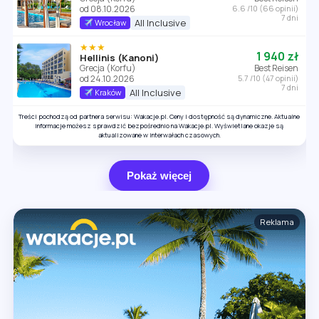
od 08.10.2026
6.6 /10 (66 opinii)
7 dni
All Inclusive
Wrocław
★★★
1 940 zł
Hellinis (Kanoni)
Grecja (Korfu)
Best Reisen
od 24.10.2026
5.7 /10 (47 opinii)
7 dni
All Inclusive
Kraków
Treści pochodzą od partnera serwisu: Wakacje.pl. Ceny i dostępność są dynamiczne. Aktualne
informacje możesz sprawdzić bezpośrednio na Wakacje.pl. Wyświetlane okazje są
aktualizowane w interwałach czasowych.
Pokaż więcej
Reklama