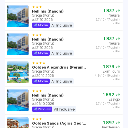
★★★
1 837 zł
Hellinis (Kanoni)
Grecja (Korfu)
Nekera
od 21.10.2026
5.7 /10 (47 opinii)
7 dni
All Inclusive
Modlin
★★★
1 837 zł
Hellinis (Kanoni)
Grecja (Korfu)
Nekera
od 21.10.2026
5.7 /10 (47 opinii)
7 dni
All Inclusive
Modlin
★★★★
1 879 zł
Golden Alexandros (Perama)
Grecja (Korfu)
Exim Tours
od 20.10.2026
4.9 /10 (19 opinii)
7 dni
All Inclusive
Modlin
★★★
1 892 zł
Hellinis (Kanoni)
Grecja (Korfu)
Easygo
od 08.10.2026
5.7 /10 (47 opinii)
7 dni
All Inclusive
Wrocław
★★★
1 897 zł
Golden Sands (Agios Georgios)
Grecja (Korfu)
Best Reisen