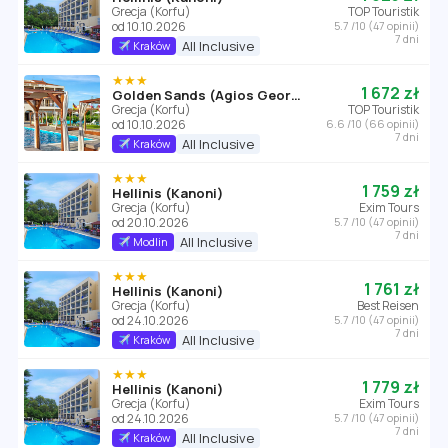
Grecja (Korfu)
TOP Touristik
od 10.10.2026
5.7 /10 (47 opinii)
7 dni
All Inclusive
Kraków
★★★
1 672 zł
Golden Sands (Agios Georgios)
Grecja (Korfu)
TOP Touristik
od 10.10.2026
6.6 /10 (66 opinii)
7 dni
All Inclusive
Kraków
★★★
1 759 zł
Hellinis (Kanoni)
Grecja (Korfu)
Exim Tours
od 20.10.2026
5.7 /10 (47 opinii)
7 dni
All Inclusive
Modlin
★★★
1 761 zł
Hellinis (Kanoni)
Grecja (Korfu)
Best Reisen
od 24.10.2026
5.7 /10 (47 opinii)
7 dni
All Inclusive
Kraków
★★★
1 779 zł
Hellinis (Kanoni)
Grecja (Korfu)
Exim Tours
od 24.10.2026
5.7 /10 (47 opinii)
7 dni
All Inclusive
Kraków