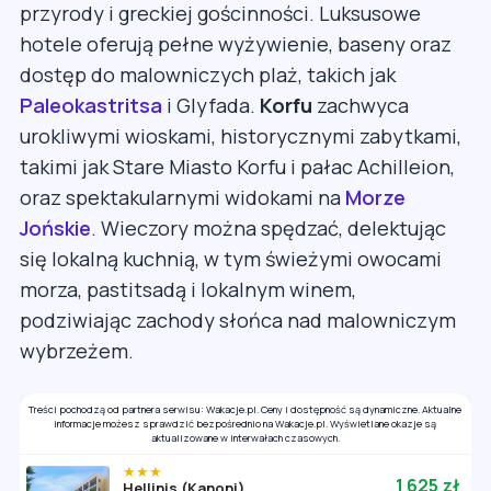
przyrody i greckiej gościnności. Luksusowe
hotele oferują pełne wyżywienie, baseny oraz
dostęp do malowniczych plaż, takich jak
Paleokastritsa
i Glyfada.
Korfu
zachwyca
urokliwymi wioskami, historycznymi zabytkami,
takimi jak Stare Miasto Korfu i pałac Achilleion,
oraz spektakularnymi widokami na
Morze
Jońskie
. Wieczory można spędzać, delektując
się lokalną kuchnią, w tym świeżymi owocami
morza, pastitsadą i lokalnym winem,
podziwiając zachody słońca nad malowniczym
wybrzeżem.
Treści pochodzą od partnera serwisu: Wakacje.pl. Ceny i dostępność są dynamiczne. Aktualne
informacje możesz sprawdzić bezpośrednio na Wakacje.pl. Wyświetlane okazje są
aktualizowane w interwałach czasowych.
★★★
1 625 zł
Hellinis (Kanoni)