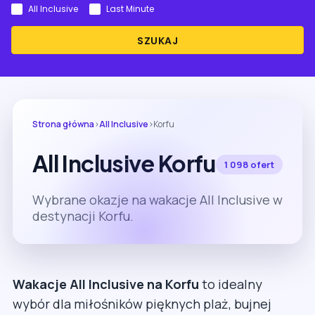
All Inclusive
Last Minute
SZUKAJ
Strona główna
›
All Inclusive
›
Korfu
All Inclusive Korfu
1 098 ofert
Wybrane okazje na wakacje All Inclusive w
destynacji Korfu.
Wakacje All Inclusive na Korfu
to idealny
wybór dla miłośników pięknych plaż, bujnej