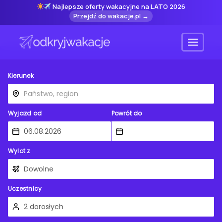
Najlepsze oferty wakacyjne na LATO 2026
Przejdź do wakacje.pl →
Menu
Kierunek
Wyjazd od
Powrót do
Wylot z
Uczestnicy