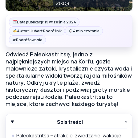
wakacje
Data publikacji: 15 września 2024
Autor: Hubert Podróżnik
4 min czytania
#
Podróżowanie
Odwiedź Paleokastritsę, jedno z
najpiękniejszych miejsc na Korfu, gdzie
malownicze zatoki, krystalicznie czysta woda i
spektakularne widoki tworzą raj dla miłośników
natury. Odkryj ukryte plaże, zwiedź
historyczny klasztor i podziwiaj groty morskie
podczas rejsu łodzią. Paleokastritsa to
miejsce, które zachwyci każdego turystę!
Spis treści
Paleokastritsa – atrakcje, zwiedzanie, wakacje