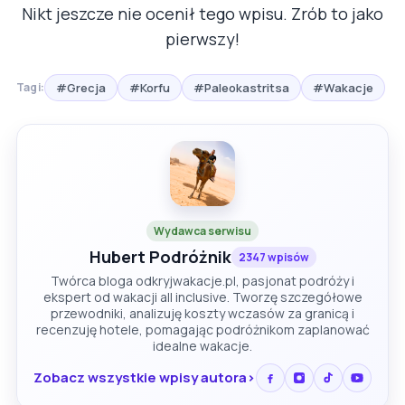
Nikt jeszcze nie ocenił tego wpisu. Zrób to jako
pierwszy!
#Grecja
#Korfu
#Paleokastritsa
#Wakacje
Tagi:
Wydawca serwisu
Hubert Podróżnik
2347 wpisów
Twórca bloga odkryjwakacje.pl, pasjonat podróży i
ekspert od wakacji all inclusive. Tworzę szczegółowe
przewodniki, analizuję koszty wczasów za granicą i
recenzuję hotele, pomagając podróżnikom zaplanować
idealne wakacje.
Zobacz wszystkie wpisy autora