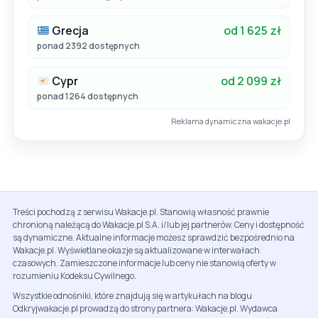
Grecja
od 1 625 zł
ponad 2392 dostępnych
Cypr
od 2 099 zł
ponad 1264 dostępnych
Reklama dynamiczna wakacje.pl
Treści pochodzą z serwisu Wakacje.pl. Stanowią własność prawnie
chronioną należącą do Wakacje.pl S.A. i/lub jej partnerów. Ceny i dostępność
są dynamiczne. Aktualne informacje możesz sprawdzić bezpośrednio na
Wakacje.pl. Wyświetlane okazje są aktualizowane w interwałach
czasowych. Zamieszczone informacje lub ceny nie stanowią oferty w
rozumieniu Kodeksu Cywilnego.
Wszystkie odnośniki, które znajdują się w artykułach na blogu
Odkryjwakacje.pl prowadzą do strony partnera: Wakacje.pl. Wydawca