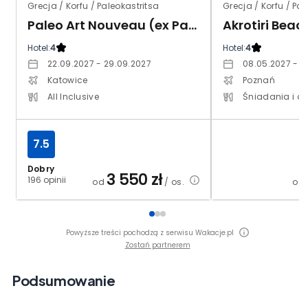
Grecja / Korfu / Paleokastritsa
Grecja / Korfu / Pal
Paleo Art Nouveau (ex Paleokastritsa)
Akrotiri Beac
Hotel:
4
Hotel:
4
22.09.2027 - 29.09.2027
08.05.2027 - 1
Katowice
Poznań
All Inclusive
Śniadania i ob
7.5
Dobry
3 550
zł
196 opinii
od
/ os.
od
Powyższe treści pochodzą z serwisu Wakacje.pl
Zostań partnerem
Podsumowanie