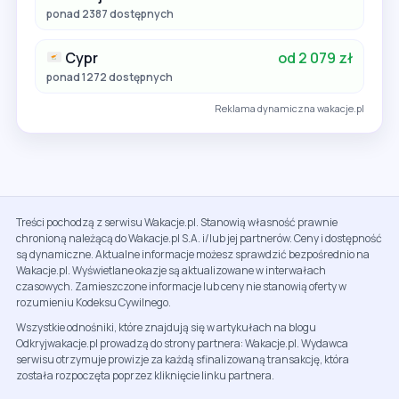
ponad 2387 dostępnych
Cypr
od 2 079 zł
ponad 1272 dostępnych
Reklama dynamiczna wakacje.pl
Treści pochodzą z serwisu Wakacje.pl. Stanowią własność prawnie
chronioną należącą do Wakacje.pl S.A. i/lub jej partnerów. Ceny i dostępność
są dynamiczne. Aktualne informacje możesz sprawdzić bezpośrednio na
Wakacje.pl. Wyświetlane okazje są aktualizowane w interwałach
czasowych. Zamieszczone informacje lub ceny nie stanowią oferty w
rozumieniu Kodeksu Cywilnego.
Wszystkie odnośniki, które znajdują się w artykułach na blogu
Odkryjwakacje.pl prowadzą do strony partnera: Wakacje.pl. Wydawca
serwisu otrzymuje prowizje za każdą sfinalizowaną transakcję, która
została rozpoczęta poprzez kliknięcie linku partnera.