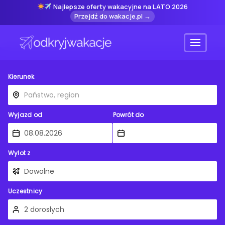
Najlepsze oferty wakacyjne na LATO 2026
Przejdź do wakacje.pl →
Menu
Kierunek
Wyjazd od
Powrót do
Wylot z
Uczestnicy