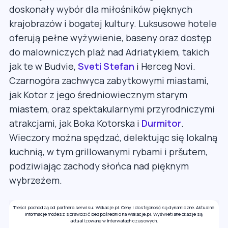
doskonały wybór dla miłośników pięknych
krajobrazów i bogatej kultury. Luksusowe hotele
oferują pełne wyżywienie, baseny oraz dostęp
do malowniczych plaż nad Adriatykiem, takich
jak te w Budvie,
Sveti Stefan
i Herceg Novi.
Czarnogóra zachwyca zabytkowymi miastami,
jak Kotor z jego średniowiecznym starym
miastem, oraz spektakularnymi przyrodniczymi
atrakcjami, jak Boka Kotorska i
Durmitor
.
Wieczory można spędzać, delektując się lokalną
kuchnią, w tym grillowanymi rybami i pršutem,
podziwiając zachody słońca nad pięknym
wybrzeżem.
Treści pochodzą od partnera serwisu: Wakacje.pl. Ceny i dostępność są dynamiczne. Aktualne
informacje możesz sprawdzić bezpośrednio na Wakacje.pl. Wyświetlane okazje są
aktualizowane w interwałach czasowych.