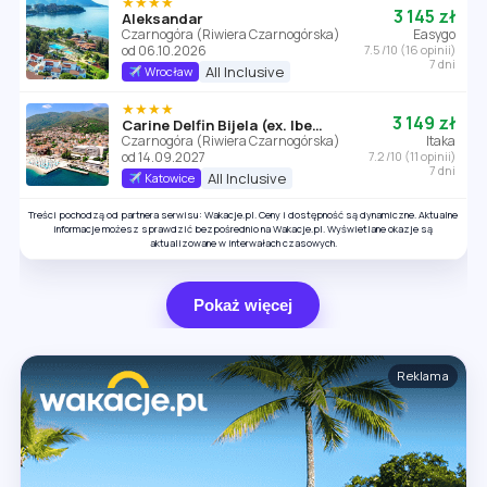
★★★★
3 145 zł
Aleksandar
Czarnogóra (Riwiera Czarnogórska)
Easygo
od 06.10.2026
7.5 /10 (16 opinii)
7 dni
All Inclusive
Wrocław
★★★★
3 149 zł
Carine Delfin Bijela (ex. Iberostar Bijela Delfin)
Czarnogóra (Riwiera Czarnogórska)
Itaka
od 14.09.2027
7.2 /10 (11 opinii)
7 dni
All Inclusive
Katowice
Treści pochodzą od partnera serwisu: Wakacje.pl. Ceny i dostępność są dynamiczne. Aktualne
informacje możesz sprawdzić bezpośrednio na Wakacje.pl. Wyświetlane okazje są
aktualizowane w interwałach czasowych.
Pokaż więcej
Reklama