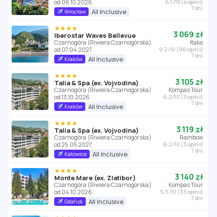
od 06.10.2026
6.1 /10 (4 opinii)
7 dni
All Inclusive
Wrocław
★★★★
3 069 zł
Iberostar Waves Bellevue
Czarnogóra (Riwiera Czarnogórska)
Itaka
od 07.04.2027
9.2 /10 (96 opinii)
7 dni
All Inclusive
Kraków
★★★★
3 105 zł
Talia & Spa (ex. Vojvodina)
Czarnogóra (Riwiera Czarnogórska)
Kompas Tour
od 13.10.2026
6.2 /10 (3 opinii)
7 dni
All Inclusive
Kraków
★★★★
3 119 zł
Talia & Spa (ex. Vojvodina)
Czarnogóra (Riwiera Czarnogórska)
Rainbow
od 25.05.2027
6.2 /10 (3 opinii)
7 dni
All Inclusive
Katowice
★★★★
3 140 zł
Monte Mare (ex. Zlatibor)
Czarnogóra (Riwiera Czarnogórska)
Kompas Tour
od 04.10.2026
5.3 /10 (33 opinii)
7 dni
All Inclusive
Gdańsk