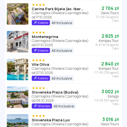
★★★★
2 704 zł
Carine Park Bijela (ex. Iberostar Bijela Park)
Czarnogóra (Riwiera Czarnogórska)
Oasis Tours
od 17.10.2026
7.7 /10 (14 opinii)
7 dni
All Inclusive
Kraków
★★★★
2 825 zł
Montenegrina
Czarnogóra (Riwiera Czarnogórska)
Kompas Tour
od 07.10.2026
6.8 /10 (5 opinii)
7 dni
All Inclusive
Kraków
★★★★
2 840 zł
Vile Oliva
Czarnogóra (Riwiera Czarnogórska)
Kompas Tour
od 07.10.2026
7.7 /10 (39 opinii)
7 dni
All Inclusive
Kraków
★★★★
3 002 zł
Slovenska Plaza (Budva)
Czarnogóra (Riwiera Czarnogórska)
Easygo
od 06.10.2026
7.0 /10 (67 opinii)
7 dni
All Inclusive
Wrocław
★★★★
3 016 zł
Slovenska Plaza Lux
Czarnogóra (Riwiera Czarnogórska)
Oasis Tours