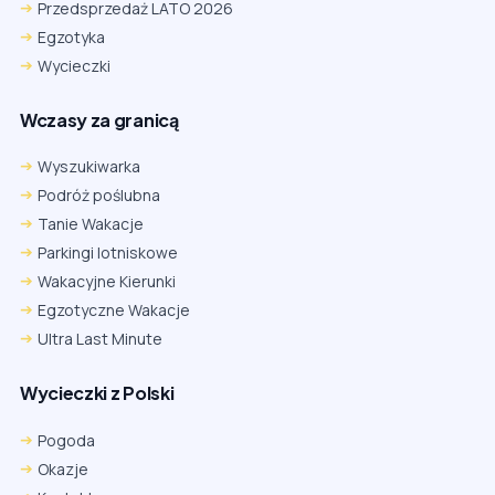
Przedsprzedaż LATO 2026
Egzotyka
Wycieczki
Wczasy za granicą
Wyszukiwarka
Podróż poślubna
Tanie Wakacje
Parkingi lotniskowe
Wakacyjne Kierunki
Egzotyczne Wakacje
Ultra Last Minute
Wycieczki z Polski
Chrome
Safari iOS
Safari macOS
Edge
Pogoda
Firefox
Inna
Okazje
Ustawienia → Prywatność i bezpieczeństwo → Pliki cookie innych