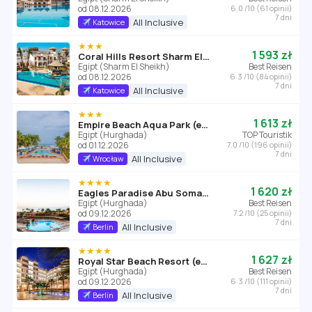
od 08.12.2026
6.0 /10 (61 opinii)
7 dni
All Inclusive
Katowice
★★★
1 593 zł
Coral Hills Resort Sharm El Sheikh
Egipt (Sharm El Sheikh)
Best Reisen
od 08.12.2026
6.3 /10 (84 opinii)
7 dni
All Inclusive
Katowice
★★★
1 613 zł
Empire Beach Aqua Park (ex. Triton Empire Beach Resort Hurghada)
Egipt (Hurghada)
TOP Touristik
od 01.12.2026
7.0 /10 (196 opinii)
7 dni
All Inclusive
Wrocław
★★★★
1 620 zł
Eagles Paradise Abu Soma Resort
Egipt (Hurghada)
Best Reisen
od 09.12.2026
7.2 /10 (25 opinii)
7 dni
All Inclusive
Berlin
★★★★
1 627 zł
Royal Star Beach Resort (ex Three Corners)
Egipt (Hurghada)
Best Reisen
od 09.12.2026
6.3 /10 (111 opinii)
7 dni
All Inclusive
Berlin