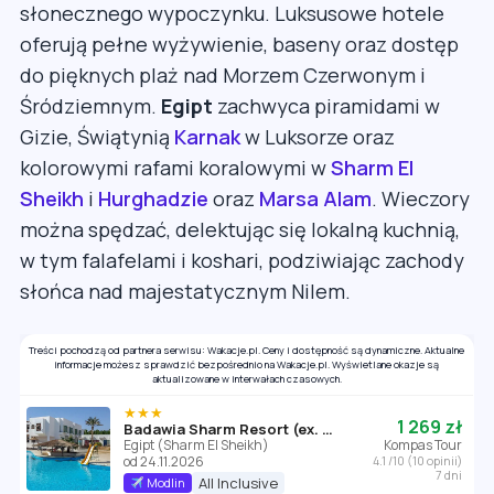
słonecznego wypoczynku. Luksusowe hotele
oferują pełne wyżywienie, baseny oraz dostęp
do pięknych plaż nad Morzem Czerwonym i
Śródziemnym.
Egipt
zachwyca piramidami w
Gizie, Świątynią
Karnak
w Luksorze oraz
kolorowymi rafami koralowymi w
Sharm El
Sheikh
i
Hurghadzie
oraz
Marsa Alam
. Wieczory
można spędzać, delektując się lokalną kuchnią,
w tym falafelami i koshari, podziwiając zachody
słońca nad majestatycznym Nilem.
Treści pochodzą od partnera serwisu: Wakacje.pl. Ceny i dostępność są dynamiczne. Aktualne
informacje możesz sprawdzić bezpośrednio na Wakacje.pl. Wyświetlane okazje są
aktualizowane w interwałach czasowych.
★★★
1 269 zł
Badawia Sharm Resort (ex. All Seasons Badawia)
Egipt (Sharm El Sheikh)
Kompas Tour
od 24.11.2026
4.1 /10 (10 opinii)
7 dni
All Inclusive
Modlin