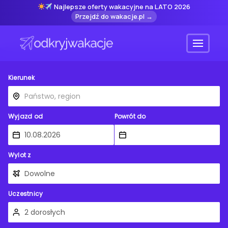
Najlepsze oferty wakacyjne na LATO 2026
Przejdź do wakacje.pl →
Menu
Kierunek
Wyjazd od
Powrót do
Wylot z
Uczestnicy