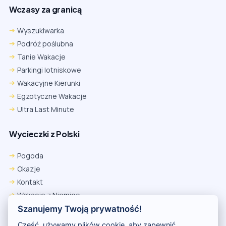
Wczasy za granicą
Wyszukiwarka
Podróż poślubna
Tanie Wakacje
Parkingi lotniskowe
Wakacyjne Kierunki
Egzotyczne Wakacje
Ultra Last Minute
Wycieczki z Polski
Chrome
Safari iOS
Safari macOS
Edge
Pogoda
Firefox
Inna
Okazje
Ustawienia → Prywatność i bezpieczeństwo → Pliki cookie innych
Kontakt
firm → ustaw „Zezwalaj”.
Na czas rezerwacji nie blokuj cookies i śledzenia dla tej witryny.
Wakacje z Niemiec
Na czas rezerwacji nie korzystaj z trybu incognito.
Polityka Prywatności
Szanujemy Twoją prywatność!
Wakacje w Egipcie
Cześć, używamy plików cookie, aby zapewnić