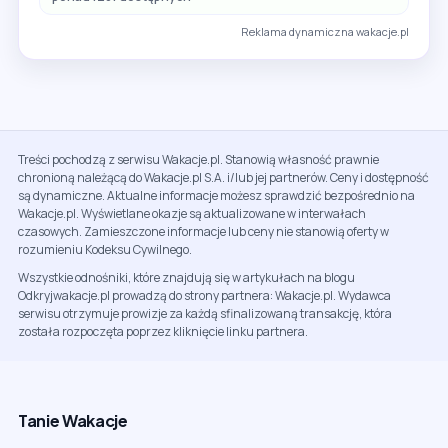
Reklama dynamiczna wakacje.pl
Treści pochodzą z serwisu Wakacje.pl. Stanowią własność prawnie
chronioną należącą do Wakacje.pl S.A. i/lub jej partnerów. Ceny i dostępność
są dynamiczne. Aktualne informacje możesz sprawdzić bezpośrednio na
Wakacje.pl. Wyświetlane okazje są aktualizowane w interwałach
czasowych. Zamieszczone informacje lub ceny nie stanowią oferty w
rozumieniu Kodeksu Cywilnego.
Wszystkie odnośniki, które znajdują się w artykułach na blogu
Odkryjwakacje.pl prowadzą do strony partnera: Wakacje.pl. Wydawca
serwisu otrzymuje prowizje za każdą sfinalizowaną transakcję, która
została rozpoczęta poprzez kliknięcie linku partnera.
Tanie Wakacje