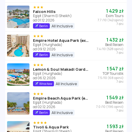
★★★
1 429 zł
Falcon Hills
Egipt (Sharm El Sheikh)
Exim Tours
od 01.12.2026
7.7 /10 (142 opinii)
7 dni
All Inclusive
Berlin
★★★
1 432 zł
Empire Hotel Aqua Park (ex. Triton Empire Hotel Hurghada)
Egipt (Hurghada)
Best Reisen
od 09.12.2026
7.4 /10 (528 opinii)
7 dni
All Inclusive
Berlin
★★★
1 547 zł
Lemon & Soul Makadi Garden (ex Labranda Garden Makadi)
Egipt (Hurghada)
TOP Touristik
od 06.12.2026
7.5 /10 (68 opinii)
7 dni
All Inclusive
Wrocław
★★★
1 549 zł
Empire Beach Aqua Park (ex. Triton Empire Beach Resort Hurghada)
Egipt (Hurghada)
Best Reisen
od 02.12.2026
7.0 /10 (196 opinii)
7 dni
All Inclusive
Berlin
★★★★
1 593 zł
Tivoli & Aqua Park
Egipt (Sharm El Sheikh)
Best Reisen