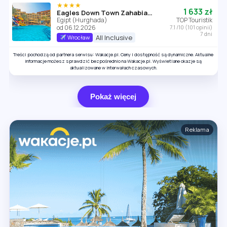
★★★★
1 633 zł
Eagles Down Town Zahabia Resort
Egipt (Hurghada)
TOP Touristik
od 06.12.2026
7.1 /10 (101 opinii)
7 dni
All Inclusive
Wrocław
Treści pochodzą od partnera serwisu: Wakacje.pl. Ceny i dostępność są dynamiczne. Aktualne
informacje możesz sprawdzić bezpośrednio na Wakacje.pl. Wyświetlane okazje są
aktualizowane w interwałach czasowych.
Pokaż więcej
Reklama