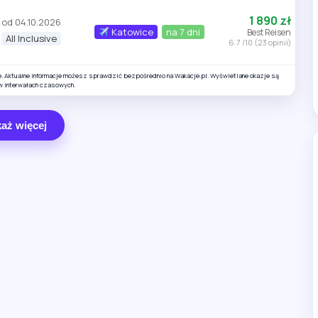
1 890 zł
od 04.10.2026
Katowice
na 7 dni
Best Reisen
All Inclusive
6.7 /10 (23 opinii)
e. Aktualne informacje możesz sprawdzić bezpośrednio na Wakacje.pl. Wyświetlane okazje są
w interwałach czasowych.
aż więcej