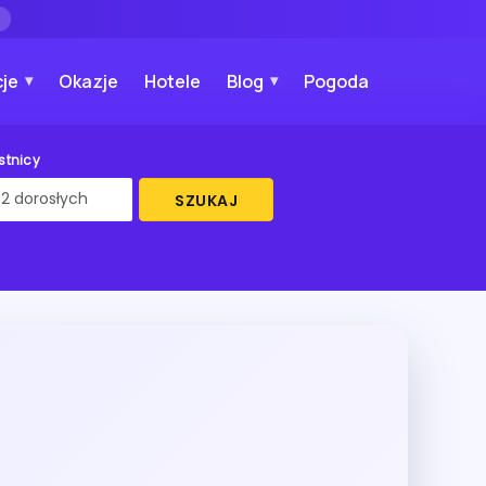
→
je
Okazje
Hotele
Blog
Pogoda
stnicy
SZUKAJ