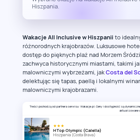
Hiszpania.
Wakacje All Inclusive w Hiszpanii
to idealn
różnorodnych krajobrazów. Luksusowe hotel
dostęp do pięknych plaż nad Morzem Śródz
zachwyca historycznymi miastami, takimi jak 
malowniczymi wybrzeżami, jak
Costa del So
delektując się tapas, paellą i lokalnymi win
malowniczymi krajobrazami.
Treści pochodzą od partnera serwisu: Wakacje.pl. Ceny i dostępność są dynamiczn
aktualizowane 
★★★
HTop Olympic (Calella)
Hiszpania (Costa Brava)