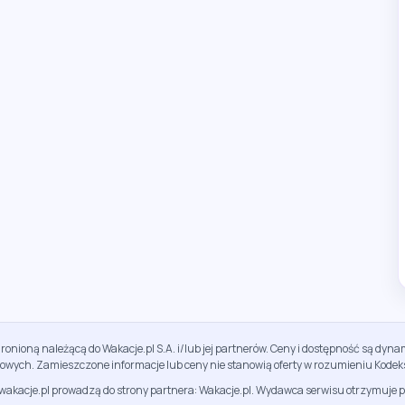
ronioną należącą do Wakacje.pl S.A. i/lub jej partnerów. Ceny i dostępność są dy
sowych. Zamieszczone informacje lub ceny nie stanowią oferty w rozumieniu Kodek
jwakacje.pl prowadzą do strony partnera: Wakacje.pl. Wydawca serwisu otrzymuje p