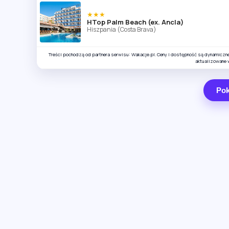
★★★
HTop Palm Beach (ex. Ancla)
Hiszpania (Costa Brava)
Treści pochodzą od partnera serwisu: Wakacje.pl. Ceny i dostępność są dynamiczn
aktualizowane 
Pok