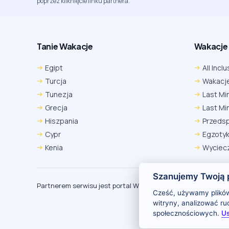
poprzez kliknięcie linku partnera.
Tanie Wakacje
Wakacje A
Egipt
All Inclu
Turcja
Wakacje
Tunezja
Last Mi
Grecja
Last Mi
Hiszpania
Przeds
Cypr
Egzoty
Kenia
Wyciecz
Szanujemy Twoją 
Partnerem serwisu jest portal Wakacje.pl
O
Cześć, używamy plików
witryny, analizować r
społecznościowych.
Us