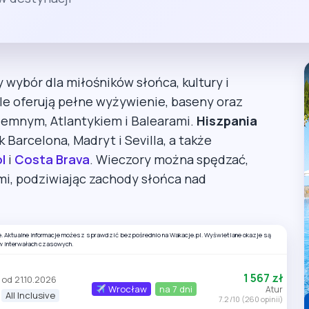
y wybór dla miłośników słońca, kultury i
e oferują pełne wyżywienie, baseny oraz
iemnym, Atlantykiem i Balearami.
Hiszpania
Barcelona, Madryt i Sevilla, a także
l
i
Costa Brava
. Wieczory można spędzać,
ami, podziwiając zachody słońca nad
e. Aktualne informacje możesz sprawdzić bezpośrednio na Wakacje.pl. Wyświetlane okazje są
w interwałach czasowych.
1 567 zł
od 21.10.2026
Wrocław
na 7 dni
Atur
All Inclusive
7.2 /10 (260 opinii)