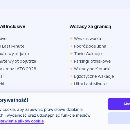
ll Inclusive
Wczasy za granicą
sive
Wyszukiwarka
 Last Minute
Podróż poślubna
nute wylot jutro
Tanie Wakacje
nute wylot pojutrze
Parkingi lotniskowe
przedaż LATO 2026
Wakacyjne Kierunki
ka
Egzotyczne Wakacje
ki
Ultra Last Minute
prywatność!
Akc
 nas
Kontakt i reklama
Polityka prywatności
 cookie, aby zapewnić prawidłowe działanie
uch i wydajność oraz udostępniać funkcje mediów
tawienia plików cookie