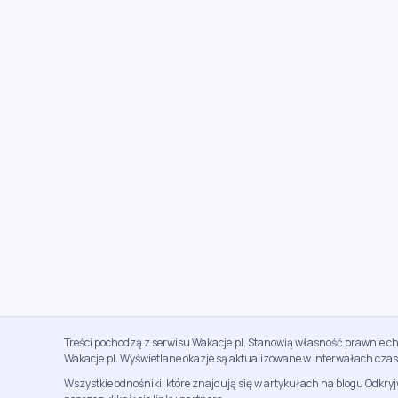
Treści pochodzą z serwisu Wakacje.pl. Stanowią własność prawnie ch
Wakacje.pl. Wyświetlane okazje są aktualizowane w interwałach cza
Wszystkie odnośniki, które znajdują się w artykułach na blogu Odkry