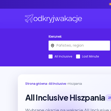
Kierunek
All Inclusive
Last Minute
Strona główna
›
All Inclusive
›
Hiszpania
All Inclusive Hiszpania
2
Wybrane okazje na wakacje All Inclusive