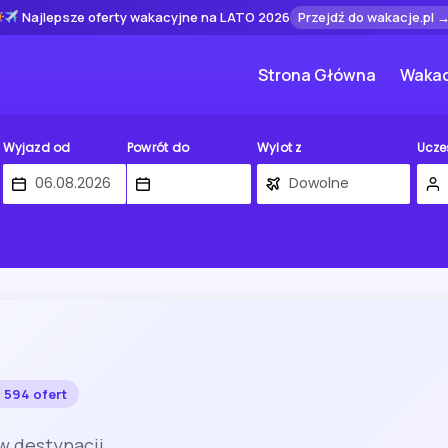
Najlepsze oferty wakacyjne na LATO 2026
Przejdź do wakacje.pl 
Strona Główna
Wakac
Wyjazd od
Powrót do
Wylot z
Ucze
1 594 ofert
 w destynacji