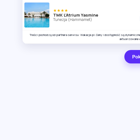
★★★★
TMK L'Atrium Yasmine
Tunezja (Hammamet)
Treści pochodzą od partnera serwisu: Wakacje.pl. Ceny i dostępność są dynamiczn
aktualizowane 
Pok