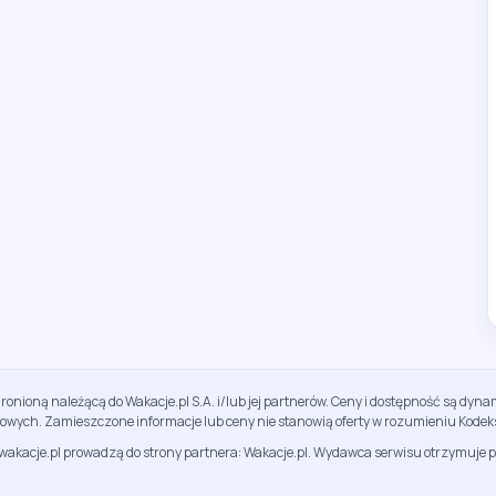
ronioną należącą do Wakacje.pl S.A. i/lub jej partnerów. Ceny i dostępność są dy
sowych. Zamieszczone informacje lub ceny nie stanowią oferty w rozumieniu Kodek
jwakacje.pl prowadzą do strony partnera: Wakacje.pl. Wydawca serwisu otrzymuje p