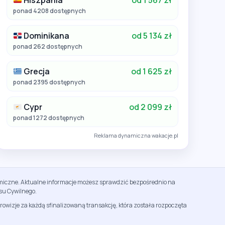
Hiszpania
od 1 567 zł
ponad 4208 dostępnych
Dominikana
od 5 134 zł
ponad 262 dostępnych
Grecja
od 1 625 zł
ponad 2395 dostępnych
Cypr
od 2 099 zł
ponad 1272 dostępnych
Reklama dynamiczna wakacje.pl
namiczne. Aktualne informacje możesz sprawdzić bezpośrednio na
su Cywilnego.
rowizje za każdą sfinalizowaną transakcję, która została rozpoczęta