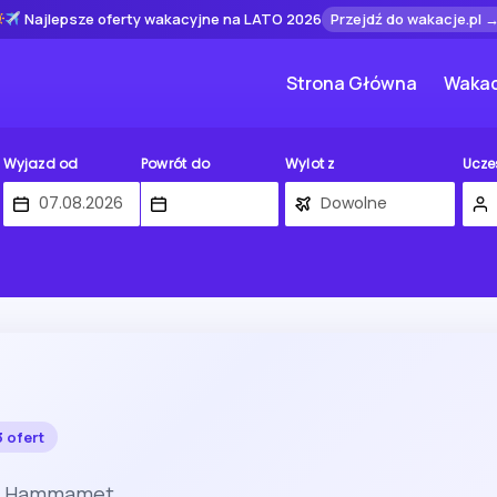
Najlepsze oferty wakacyjne na LATO 2026
Przejdź do wakacje.pl 
Strona Główna
Wakac
Wyjazd od
Powrót do
Wylot z
Ucze
 ofert
ji Hammamet.