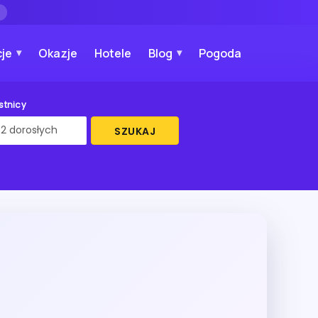
→
je
Okazje
Hotele
Blog
Pogoda
stnicy
SZUKAJ