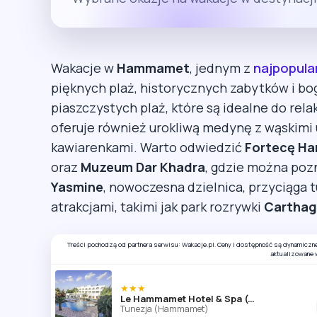
Wakacje w
Hammamet
, jednym z
najpopula
pięknych plaż, historycznych zabytków i bog
piaszczystych plaż, które są idealne do rel
oferuje również urokliwą medynę z wąskimi 
kawiarenkami. Warto odwiedzić
Fortecę H
oraz
Muzeum Dar Khadra
, gdzie można pozn
Yasmine
, nowoczesna dzielnica, przyciąga 
atrakcjami, takimi jak park rozrywki
Carthag
Treści pochodzą od partnera serwisu: Wakacje.pl. Ceny i dostępność są dynamiczn
aktualizowane 
★★★
Le Hammamet Hotel & Spa (ex. Otium Park Le Hammamet)
Tunezja (Hammamet)