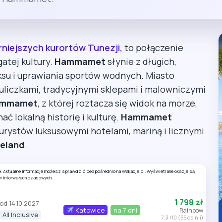
rniejszych kurortów Tunezji,
to połączenie
atej kultury.
Hammamet
słynie z długich,
aksu i uprawiania sportów wodnych. Miasto
uliczkami, tradycyjnymi sklepami i malowniczymi
ammamet
, z której roztacza się widok na morze,
ać lokalną historię i kulturę.
Hammamet
turystów luksusowymi hotelami, mariną i licznymi
eland
.
e. Aktualne informacje możesz sprawdzić bezpośrednio na Wakacje.pl. Wyświetlane okazje są
w interwałach czasowych.
1 798 zł
od 14.10.2027
Katowice
na 7 dni
Rainbow
All Inclusive
7.3 /10 (55 opinii)