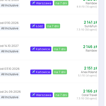
Warszawa
na 7 dni
Rainbow
All Inclusive
8.8 /10 (10 opinii)
2 141 zł
od 01.10.2026
Łódź
na 7 dni
Sun&Fun
All Inclusive
7.3 /10 (50 opinii)
od 14.10.2027
2 146 zł
Katowice
na 7 dni
Rainbow
All Inclusive
2 151 zł
od 03.10.2026
Katowice
na 7 dni
Anex Poland
All Inclusive
5.1 /10 (41 opinii)
2 166 zł
od 24.09.2026
Warszawa
na 7 dni
Coral Travel
All Inclusive
7.3 /10 (50 opinii)