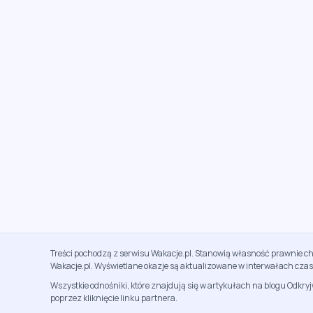
Treści pochodzą z serwisu Wakacje.pl. Stanowią własność prawnie ch
Wakacje.pl. Wyświetlane okazje są aktualizowane w interwałach cza
Wszystkie odnośniki, które znajdują się w artykułach na blogu Odkry
poprzez kliknięcie linku partnera.