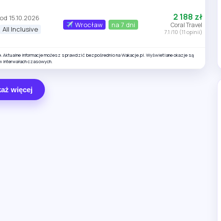
2 188 zł
od 15.10.2026
Wrocław
na 7 dni
Coral Travel
All Inclusive
7.1 /10 (11 opinii)
e. Aktualne informacje możesz sprawdzić bezpośrednio na Wakacje.pl. Wyświetlane okazje są
w interwałach czasowych.
aż więcej