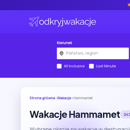
Kierunek
All Inclusive
Last Minute
Strona główna
›
Wakacje
›
Hammamet
Wakacje Hammamet
243
Wybrane okazje na wakacje w destynac