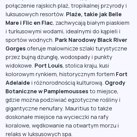
połączenie rajskich plaż, tropikalnej przyrody i
luksusowych resortów.
Plaże, takie jak Belle
Mare i Flic en Flac
, zachwycają białym piaskiem
i turkusowymi wodami, idealnymi do kąpieli i
sportów wodnych.
Park Narodowy Black River
Gorges
oferuje malownicze szlaki turystyczne
przez bujną dżunglę, wodospady i punkty
widokowe.
Port Louis
, stolica kraju, kusi
kolorowym rynkiem, historycznym fortem
Fort
Adelaide
i różnorodnością kulturową.
Ogrody
Botaniczne w Pamplemousses
to miejsce,
gdzie można podziwiać egzotyczne rośliny i
gigantyczne nenufary. Mauritius to także
doskonałe miejsce na wycieczki na rafy
koralowe, wędkowanie na otwartym morzu i
relaks w luksusowych spa.