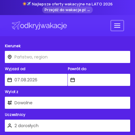
Najlepsze oferty wakacyjne na LATO 2026
Przejdź do wakacje.pl →
Menu
Kierunek
Wyjazd od
Powrót do
Wylot z
Uczestnicy