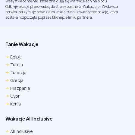
Wszystkie odnośniki, które znajdują się w artykułach na blogu
Odkryjwakacje.pl prowadzą do strony partnera: Wakacje.pl. Wydawca
serwisu otrzymuje prowizje za każdą sfinalizowaną transakcję, która
została rozpoczęta poprzez kliknięcie linku partnera.
Tanie Wakacje
Egipt
Turcja
Tunezja
Grecja
Hiszpania
Cypr
Kenia
Wakacje All Inclusive
All Inclusive