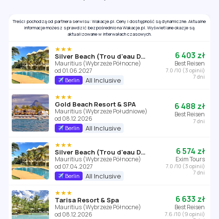
Treści pochodzą od partnera serwisu: Wakacje.pl. Ceny i dostępność są dynamiczne. Aktualne
informacje możesz sprawdzić bezpośrednio na Wakacje.pl. Wyświetlane okazje są
aktualizowane w interwałach czasowych.
★★★
6 403 zł
Silver Beach (Trou d'eau Douce)
Mauritius (Wybrzeże Północne)
Best Reisen
od 01.06.2027
7.0 /10 (3 opinii)
7 dni
All Inclusive
Berlin
★★★
Gold Beach Resort & SPA
6 488 zł
Mauritius (Wybrzeże Południowe)
Best Reisen
od 08.12.2026
7 dni
All Inclusive
Berlin
★★★
6 574 zł
Silver Beach (Trou d'eau Douce)
Mauritius (Wybrzeże Północne)
Exim Tours
od 07.04.2027
7.0 /10 (3 opinii)
7 dni
All Inclusive
Berlin
★★★
6 633 zł
Tarisa Resort & Spa
Mauritius (Wybrzeże Północne)
Best Reisen
od 08.12.2026
7.6 /10 (9 opinii)