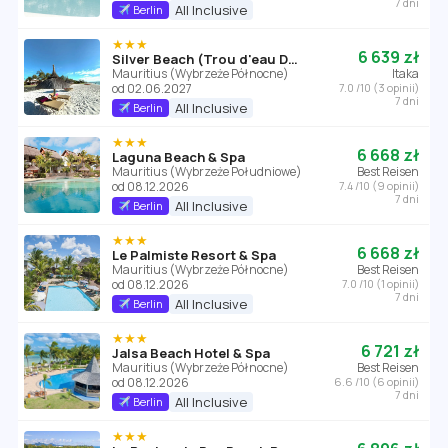
7 dni
All Inclusive
Berlin
★★★
6 639 zł
Silver Beach (Trou d'eau Douce)
Mauritius (Wybrzeże Północne)
Itaka
od 02.06.2027
7.0 /10 (3 opinii)
7 dni
All Inclusive
Berlin
★★★
6 668 zł
Laguna Beach & Spa
Mauritius (Wybrzeże Południowe)
Best Reisen
od 08.12.2026
7.4 /10 (9 opinii)
7 dni
All Inclusive
Berlin
★★★
6 668 zł
Le Palmiste Resort & Spa
Mauritius (Wybrzeże Północne)
Best Reisen
od 08.12.2026
7.0 /10 (1 opinii)
7 dni
All Inclusive
Berlin
★★★
6 721 zł
Jalsa Beach Hotel & Spa
Mauritius (Wybrzeże Północne)
Best Reisen
od 08.12.2026
6.6 /10 (6 opinii)
7 dni
All Inclusive
Berlin
★★★