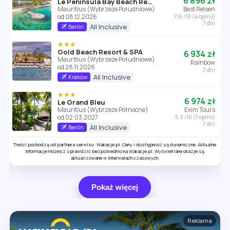
6 896 zł
Le Peninsula Bay Beach Resort
Mauritius (Wybrzeże Południowe)
Best Reisen
od 08.12.2026
7.6 /10 (4 opinii)
7 dni
All Inclusive
Berlin
★★★
Gold Beach Resort & SPA
6 934 zł
Mauritius (Wybrzeże Południowe)
Rainbow
od 28.11.2026
7 dni
All Inclusive
Kraków
★★★
6 974 zł
Le Grand Bleu
Mauritius (Wybrzeże Północne)
Exim Tours
od 02.03.2027
5.3 /10 (1 opinii)
7 dni
All Inclusive
Berlin
Treści pochodzą od partnera serwisu: Wakacje.pl. Ceny i dostępność są dynamiczne. Aktualne
informacje możesz sprawdzić bezpośrednio na Wakacje.pl. Wyświetlane okazje są
aktualizowane w interwałach czasowych.
Pokaż więcej
Reklama