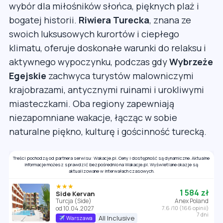
wybór dla miłośników słońca, pięknych plaż i
bogatej historii.
Riwiera Turecka
, znana ze
swoich luksusowych kurortów i ciepłego
klimatu, oferuje doskonałe warunki do relaksu i
aktywnego wypoczynku, podczas gdy
Wybrzeże
Egejskie
zachwyca turystów malowniczymi
krajobrazami, antycznymi ruinami i urokliwymi
miasteczkami. Oba regiony zapewniają
niezapomniane wakacje, łącząc w sobie
naturalne piękno, kulturę i gościnność turecką.
Treści pochodzą od partnera serwisu: Wakacje.pl. Ceny i dostępność są dynamiczne. Aktualne
informacje możesz sprawdzić bezpośrednio na Wakacje.pl. Wyświetlane okazje są
aktualizowane w interwałach czasowych.
★★★
1 584 zł
Side Kervan
Turcja (Side)
Anex Poland
od 10.04.2027
7.6 /10 (166 opinii)
7 dni
All Inclusive
Warszawa