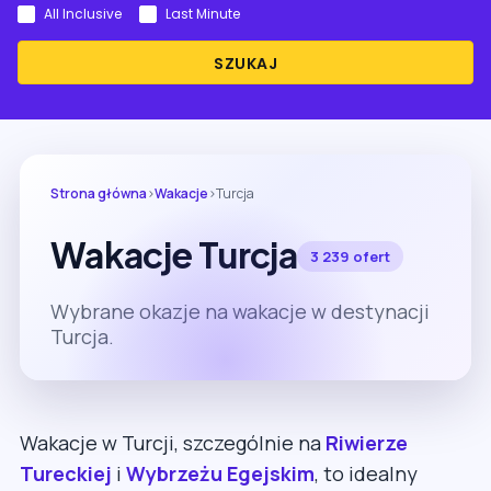
All Inclusive
Last Minute
SZUKAJ
Strona główna
›
Wakacje
›
Turcja
Wakacje Turcja
3 239 ofert
Wybrane okazje na wakacje w destynacji
Turcja.
Wakacje w Turcji, szczególnie na
Riwierze
Tureckiej
i
Wybrzeżu Egejskim
, to idealny