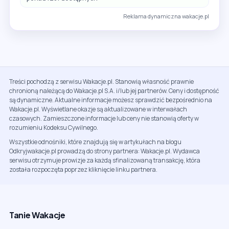
Reklama dynamiczna wakacje.pl
Treści pochodzą z serwisu Wakacje.pl. Stanowią własność prawnie
chronioną należącą do Wakacje.pl S.A. i/lub jej partnerów. Ceny i dostępność
są dynamiczne. Aktualne informacje możesz sprawdzić bezpośrednio na
Wakacje.pl. Wyświetlane okazje są aktualizowane w interwałach
czasowych. Zamieszczone informacje lub ceny nie stanowią oferty w
rozumieniu Kodeksu Cywilnego.
Wszystkie odnośniki, które znajdują się w artykułach na blogu
Odkryjwakacje.pl prowadzą do strony partnera: Wakacje.pl. Wydawca
serwisu otrzymuje prowizje za każdą sfinalizowaną transakcję, która
została rozpoczęta poprzez kliknięcie linku partnera.
Tanie Wakacje