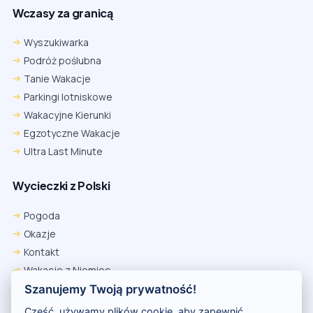
Wczasy za granicą
Wyszukiwarka
Podróż poślubna
Tanie Wakacje
Parkingi lotniskowe
Wakacyjne Kierunki
Egzotyczne Wakacje
Ultra Last Minute
Wycieczki z Polski
Chrome
Safari iOS
Safari macOS
Edge
Pogoda
Firefox
Inna
Okazje
Ustawienia → Prywatność i bezpieczeństwo → Pliki cookie innych
Kontakt
firm → ustaw „Zezwalaj”.
Na czas rezerwacji nie blokuj cookies i śledzenia dla tej witryny.
Wakacje z Niemiec
Na czas rezerwacji nie korzystaj z trybu incognito.
Polityka Prywatności
Szanujemy Twoją prywatność!
Wakacje w Egipcie
Cześć, używamy plików cookie, aby zapewnić