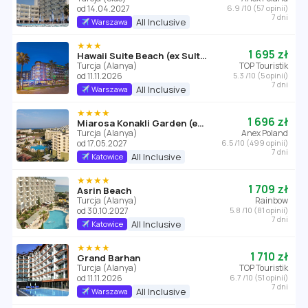
od 14.04.2027
6.9 /10 (57 opinii)
7 dni
All Inclusive
Warszawa
★★★
1 695 zł
Hawaii Suite Beach (ex Sultan Keykubat)
Turcja (Alanya)
TOP Touristik
od 11.11.2026
5.3 /10 (5 opinii)
7 dni
All Inclusive
Warszawa
★★★★
1 696 zł
Miarosa Konakli Garden (ex Hedef Rose Garden)
Turcja (Alanya)
Anex Poland
od 17.05.2027
6.5 /10 (499 opinii)
7 dni
All Inclusive
Katowice
★★★★
1 709 zł
Asrin Beach
Turcja (Alanya)
Rainbow
od 30.10.2027
5.8 /10 (81 opinii)
7 dni
All Inclusive
Katowice
★★★★
1 710 zł
Grand Barhan
Turcja (Alanya)
TOP Touristik
od 11.11.2026
6.7 /10 (51 opinii)
7 dni
All Inclusive
Warszawa