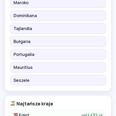
Maroko
Dominikana
Tajlandia
Bułgaria
Portugalia
Mauritius
Seszele
Najtańsze kraje
Egipt
od 1 432 zł