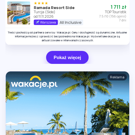
★★★★
1 711 zł
Ramada Resort Side
Turcja (Side)
TOP Touristik
od 11.11.2026
7.5 /10 (156 opinii)
7 dni
All Inclusive
Warszawa
Treści pochodzą od partnera serwisu: Wakacje.pl. Ceny i dostępność są dynamiczne. Aktualne
informacje możesz sprawdzić bezpośrednio na Wakacje.pl. Wyświetlane okazje są
aktualizowane w interwałach czasowych.
Pokaż więcej
Reklama