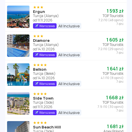
★★★
1 593 zł
Ergun
Turcja (Alanya)
TOP Touristik
od 11.11.2026
7.2 /10 (48 opinii)
7 dni
All Inclusive
Warszawa
★★★
1 605 zł
Diamore
Turcja (Alanya)
TOP Touristik
od 14.10.2026
7.2 /10 (29 opinii)
7 dni
All Inclusive
Warszawa
★★★★
1 641 zł
Belkon
Turcja (Belek)
TOP Touristik
od 14.10.2026
4.1 /10 (8 opinii)
7 dni
All Inclusive
Warszawa
★★★★
1 668 zł
Side Town
Turcja (Side)
TOP Touristik
od 11.11.2026
7.9 /10 (30 opinii)
7 dni
All Inclusive
Warszawa
★★★★
1 681 zł
Sun Beach Hill
Turcja (Side)
Anex Poland