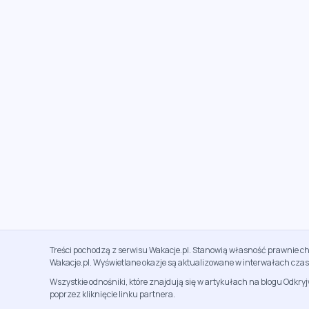
Treści pochodzą z serwisu Wakacje.pl. Stanowią własność prawnie ch
Wakacje.pl. Wyświetlane okazje są aktualizowane w interwałach cza
Wszystkie odnośniki, które znajdują się w artykułach na blogu Odkry
poprzez kliknięcie linku partnera.