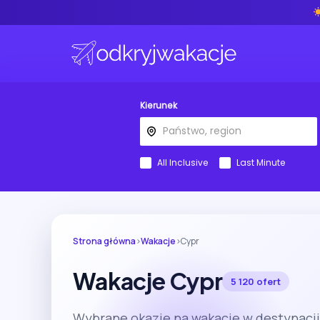
Kierunek
All Inclusive
Last Minute
Strona główna
›
Wakacje
›
Cypr
Wakacje Cypr
5 120 ofert
Wybrane okazje na wakacje w destynacji