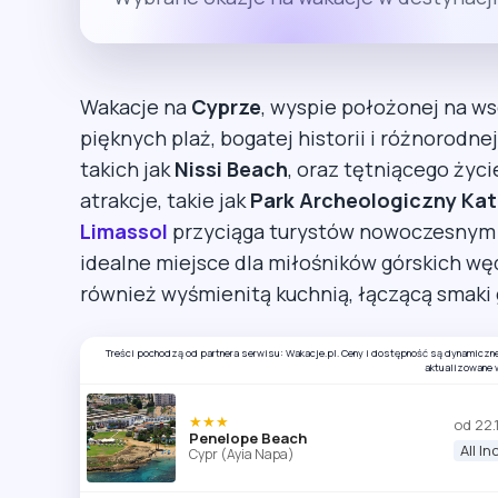
Wakacje na
Cyprze
, wyspie położonej na 
pięknych plaż, bogatej historii i różnorodnej
takich jak
Nissi Beach
, oraz tętniącego życ
atrakcje, takie jak
Park Archeologiczny Kat
Limassol
przyciąga turystów nowoczesnym
idealne miejsce dla miłośników górskich wę
również wyśmienitą kuchnią, łączącą smaki 
Treści pochodzą od partnera serwisu: Wakacje.pl. Ceny i dostępność są dynamiczn
aktualizowane 
★★★
od 22.
Penelope Beach
All In
Cypr (Ayia Napa)