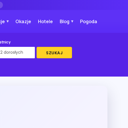
→
je
Okazje
Hotele
Blog
Pogoda
stnicy
SZUKAJ