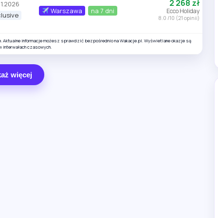
2 268 zł
11.2026
Warszawa
na 7 dni
Ecco Holiday
clusive
8.0 /10 (21 opinii)
e. Aktualne informacje możesz sprawdzić bezpośrednio na Wakacje.pl. Wyświetlane okazje są
w interwałach czasowych.
aż więcej