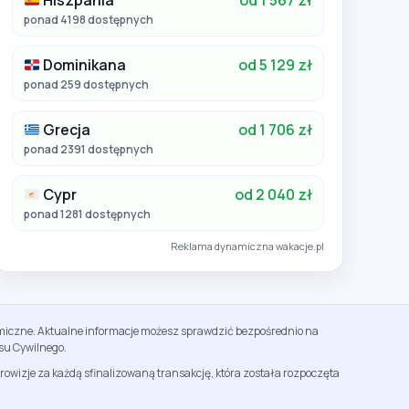
Hiszpania
od 1 567 zł
ponad 4198 dostępnych
Dominikana
od 5 129 zł
ponad 259 dostępnych
Grecja
od 1 706 zł
ponad 2391 dostępnych
Cypr
od 2 040 zł
ponad 1281 dostępnych
Reklama dynamiczna wakacje.pl
namiczne. Aktualne informacje możesz sprawdzić bezpośrednio na
su Cywilnego.
rowizje za każdą sfinalizowaną transakcję, która została rozpoczęta