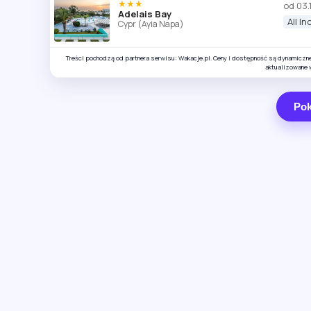
★★★
od 03.
Adelais Bay
All In
Cypr (Ayia Napa)
Treści pochodzą od partnera serwisu: Wakacje.pl. Ceny i dostępność są dynamiczn
aktualizowane 
Pok