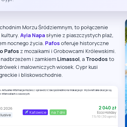
wschodnim Morzu Śródziemnym, to połączenie
 kultury.
Ayia Napa
słynie z piaszczystych plaż,
iem nocnego życia.
Pafos
oferuje historyczne
o Pafos
z mozaikami i Grobowcami Królewskimi.
 nadbrzeżem i zamkiem
Limassol
, a
Troodos
to
drówek i malowniczych wiosek. Cypr kusi
greckie i bliskowschodnie.
e. Aktualne informacje możesz sprawdzić bezpośrednio na Wakacje.pl. Wyświetlane okazje są
w interwałach czasowych.
2 040 zł
10.2026
Katowice
na 7 dni
Ecco Holiday
clusive
7.5 /10 (30 opinii)