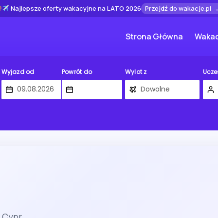
Najlepsze oferty wakacyjne na LATO 2026
Przejdź do wakacje.pl 
Strona Główna
Wakac
Wyjazd od
Powrót do
Wylot z
Ucze
 Cypr.