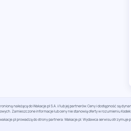
ronioną należącą do Wakacje.pl S.A. i/lub jej partnerów. Ceny i dostępność są dy
sowych. Zamieszczone informacje lub ceny nie stanowią oferty w rozumieniu Kodek
jwakacje.pl prowadzą do strony partnera: Wakacje.pl. Wydawca serwisu otrzymuje p