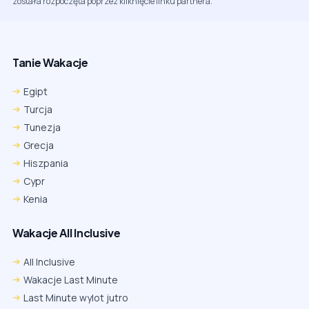
została rozpoczęta poprzez kliknięcie linku partnera.
Tanie Wakacje
Egipt
Turcja
Tunezja
Grecja
Hiszpania
Cypr
Kenia
Wakacje All Inclusive
All Inclusive
Wakacje Last Minute
Last Minute wylot jutro