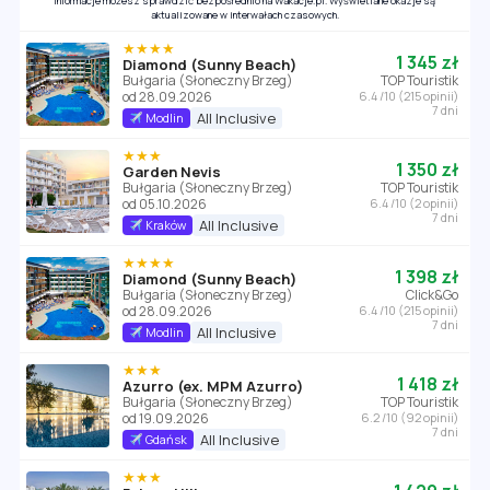
informacje możesz sprawdzić bezpośrednio na Wakacje.pl. Wyświetlane okazje są
aktualizowane w interwałach czasowych.
★★★★
1 345 zł
Diamond (Sunny Beach)
Bułgaria (Słoneczny Brzeg)
TOP Touristik
od 28.09.2026
6.4 /10 (215 opinii)
7 dni
All Inclusive
Modlin
★★★
1 350 zł
Garden Nevis
Bułgaria (Słoneczny Brzeg)
TOP Touristik
od 05.10.2026
6.4 /10 (2 opinii)
7 dni
All Inclusive
Kraków
★★★★
1 398 zł
Diamond (Sunny Beach)
Bułgaria (Słoneczny Brzeg)
Click&Go
od 28.09.2026
6.4 /10 (215 opinii)
7 dni
All Inclusive
Modlin
★★★
1 418 zł
Azurro (ex. MPM Azurro)
Bułgaria (Słoneczny Brzeg)
TOP Touristik
od 19.09.2026
6.2 /10 (92 opinii)
7 dni
All Inclusive
Gdańsk
★★★