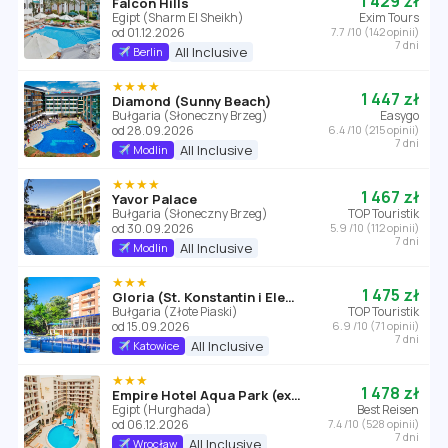
1 429 zł
Falcon Hills
Egipt (Sharm El Sheikh)
Exim Tours
od 01.12.2026
7.7 /10 (142 opinii)
7 dni
All Inclusive
Berlin
★★★★
1 447 zł
Diamond (Sunny Beach)
Bułgaria (Słoneczny Brzeg)
Easygo
od 28.09.2026
6.4 /10 (215 opinii)
7 dni
All Inclusive
Modlin
★★★★
1 467 zł
Yavor Palace
Bułgaria (Słoneczny Brzeg)
TOP Touristik
od 30.09.2026
5.9 /10 (112 opinii)
7 dni
All Inclusive
Modlin
★★★
1 475 zł
Gloria (St. Konstantin i Elena)
Bułgaria (Złote Piaski)
TOP Touristik
od 15.09.2026
6.9 /10 (71 opinii)
7 dni
All Inclusive
Katowice
★★★
1 478 zł
Empire Hotel Aqua Park (ex. Triton Empire Hotel Hurghada)
Egipt (Hurghada)
Best Reisen
od 06.12.2026
7.4 /10 (528 opinii)
7 dni
All Inclusive
Wrocław