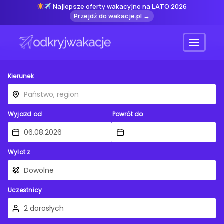
Najlepsze oferty wakacyjne na LATO 2026
Przejdź do wakacje.pl →
Menu
Kierunek
Wyjazd od
Powrót do
Wylot z
Uczestnicy