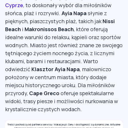
Cyprze
, to doskonały wybór dla miłośników
słońca, plaż i rozrywki.
Ayia Napa
słynie z
pięknych, piaszczystych plaż, takich jak
Nissi
Beach
i
Makronissos Beach
, które oferują
idealne warunki do relaksu, kąpieli oraz sportów
wodnych. Miasto jest również znane ze swojego
tętniącego życiem nocnego życia, z licznymi
klubami, barami i restauracjami. Warto
odwiedzić
Klasztor Ayia Napa
, malowniczo
położony w centrum miasta, który dodaje
miejscu historycznego uroku. Dla miłośników
przyrody,
Cape Greco
oferuje spektakularne
widoki, trasy piesze i możliwości nurkowania w
krystalicznie czystych wodach.
Treści pochodzą od partnera serwisu: Wakacje.pl. Ceny i dostępność są dynamiczne. Aktualne