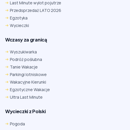
Last Minute wylot pojutrze
Przedsprzedaż LATO 2026
Egzotyka
Wycieczki
Wczasy za granicą
Wyszukiwarka
Podróż poślubna
Tanie Wakacje
Parkingi lotniskowe
Wakacyjne Kierunki
Egzotyczne Wakacje
Ultra Last Minute
Wycieczki z Polski
Chrome
Safari iOS
Safari macOS
Edge
Pogoda
Firefox
Inna