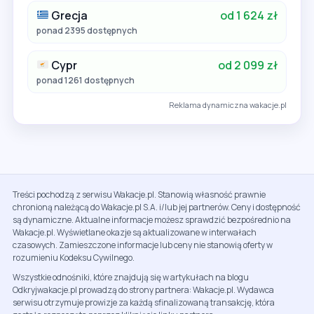
Grecja
od 1 624 zł
ponad 2395 dostępnych
Cypr
od 2 099 zł
ponad 1261 dostępnych
Reklama dynamiczna wakacje.pl
Treści pochodzą z serwisu Wakacje.pl. Stanowią własność prawnie
chronioną należącą do Wakacje.pl S.A. i/lub jej partnerów. Ceny i dostępność
są dynamiczne. Aktualne informacje możesz sprawdzić bezpośrednio na
Wakacje.pl. Wyświetlane okazje są aktualizowane w interwałach
czasowych. Zamieszczone informacje lub ceny nie stanowią oferty w
rozumieniu Kodeksu Cywilnego.
Wszystkie odnośniki, które znajdują się w artykułach na blogu
Odkryjwakacje.pl prowadzą do strony partnera: Wakacje.pl. Wydawca
serwisu otrzymuje prowizje za każdą sfinalizowaną transakcję, która