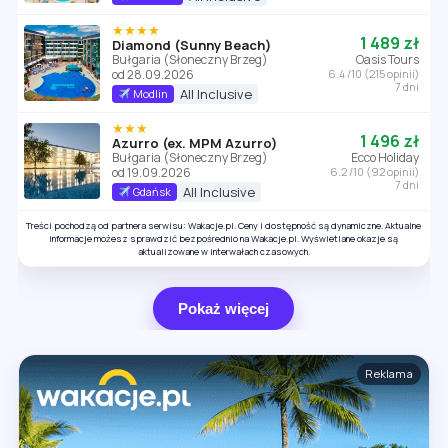
★★★★
1 489 zł
Diamond (Sunny Beach)
Bułgaria (Słoneczny Brzeg)
Oasis Tours
od 28.09.2026
6.4 /10 (215 opinii)
7 dni
All Inclusive
Modlin
★★★
1 496 zł
Azurro (ex. MPM Azurro)
Bułgaria (Słoneczny Brzeg)
Ecco Holiday
od 19.09.2026
6.2 /10 (92 opinii)
7 dni
All Inclusive
Gdańsk
Treści pochodzą od partnera serwisu: Wakacje.pl. Ceny i dostępność są dynamiczne. Aktualne
informacje możesz sprawdzić bezpośrednio na Wakacje.pl. Wyświetlane okazje są
aktualizowane w interwałach czasowych.
Pokaż więcej
Reklama