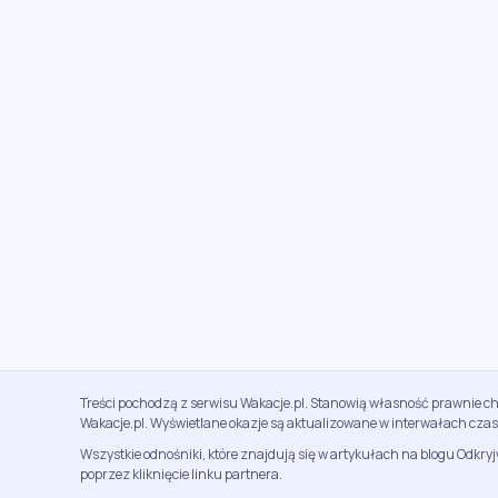
Treści pochodzą z serwisu Wakacje.pl. Stanowią własność prawnie ch
Wakacje.pl. Wyświetlane okazje są aktualizowane w interwałach cza
Wszystkie odnośniki, które znajdują się w artykułach na blogu Odkry
poprzez kliknięcie linku partnera.