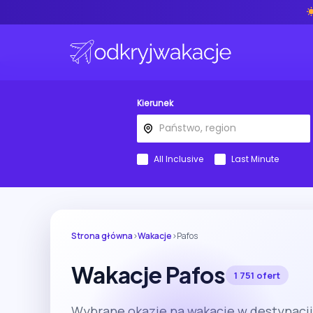
Kierunek
All Inclusive
Last Minute
Strona główna
›
Wakacje
›
Pafos
Wakacje Pafos
1 751 ofert
Wybrane okazje na wakacje w destynacji