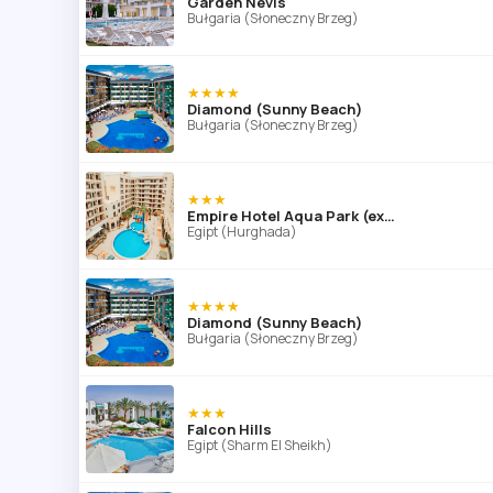
Garden Nevis
Bułgaria (Słoneczny Brzeg)
★★★★
Diamond (Sunny Beach)
Bułgaria (Słoneczny Brzeg)
★★★
Empire Hotel Aqua Park (ex. Triton Empire Hotel Hurghada)
Egipt (Hurghada)
★★★★
Diamond (Sunny Beach)
Bułgaria (Słoneczny Brzeg)
★★★
Falcon Hills
Egipt (Sharm El Sheikh)