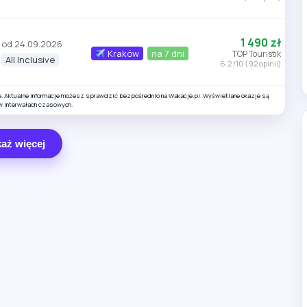
1 490 zł
od 24.09.2026
Kraków
na 7 dni
TOP Touristik
All Inclusive
6.2 /10 (92 opinii)
e. Aktualne informacje możesz sprawdzić bezpośrednio na Wakacje.pl. Wyświetlane okazje są
w interwałach czasowych.
aż więcej