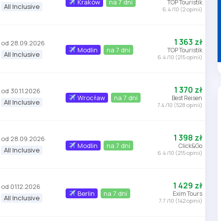
Kraków
na 7 dni
TOP Touristik
All Inclusive
6.4 /10 (2 opinii)
1 363 zł
od 28.09.2026
Modlin
na 7 dni
TOP Touristik
All Inclusive
6.4 /10 (215 opinii)
1 370 zł
od 30.11.2026
Wrocław
na 7 dni
Best Reisen
All Inclusive
7.4 /10 (528 opinii)
1 398 zł
od 28.09.2026
Modlin
na 7 dni
Click&Go
All Inclusive
6.4 /10 (215 opinii)
1 429 zł
od 01.12.2026
Berlin
na 7 dni
Exim Tours
All Inclusive
7.7 /10 (142 opinii)