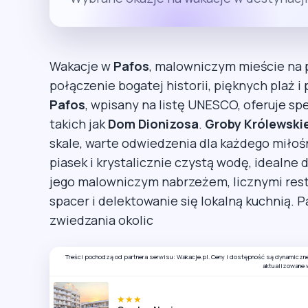
Wakacje w
Pafos
, malowniczym mieście na
połączenie bogatej historii, pięknych plaż 
Pafos
, wpisany na listę UNESCO, oferuje spe
takich jak
Dom Dionizosa
.
Groby Królewski
skale, warte odwiedzenia dla każdego miłośn
piasek i krystalicznie czystą wodę, idealne
jego malowniczym nabrzeżem, licznymi resta
spacer i delektowanie się lokalną kuchnią.
zwiedzania okolic
Treści pochodzą od partnera serwisu: Wakacje.pl. Ceny i dostępność są dynamiczn
aktualizowane 
★★★