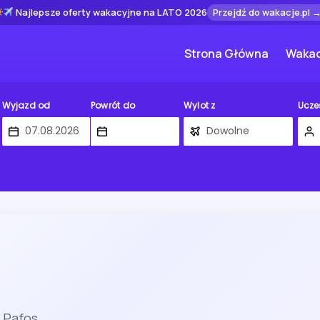
Najlepsze oferty wakacyjne na LATO 2026
Przejdź do wakacje.pl 
Strona Główna
Wakac
Wyjazd od
Powrót do
Wylot z
Ucze
 Pafos.