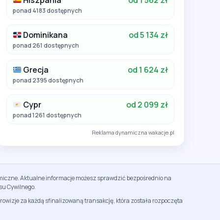
Hiszpania
od 1 562 zł
ponad 4183 dostępnych
Dominikana
od 5 134 zł
ponad 261 dostępnych
Grecja
od 1 624 zł
ponad 2395 dostępnych
Cypr
od 2 099 zł
ponad 1261 dostępnych
Reklama dynamiczna wakacje.pl
namiczne. Aktualne informacje możesz sprawdzić bezpośrednio na
su Cywilnego.
rowizje za każdą sfinalizowaną transakcję, która została rozpoczęta