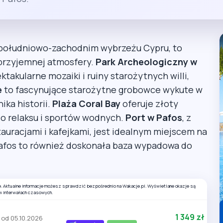
 południowo-zachodnim wybrzeżu Cypru, to
i przyjemnej atmosfery.
Park Archeologiczny w
ktakularne mozaiki i ruiny starożytnych willi,
e
to fascynujące starożytne grobowce wykute w
ika historii.
Plaża Coral Bay
oferuje złoty
 do relaksu i sportów wodnych.
Port w Pafos
, z
uracjami i kafejkami, jest idealnym miejscem na
 Pafos to również doskonała baza wypadowa do
e. Aktualne informacje możesz sprawdzić bezpośrednio na Wakacje.pl. Wyświetlane okazje są
w interwałach czasowych.
1 349 zł
od 05.10.2026