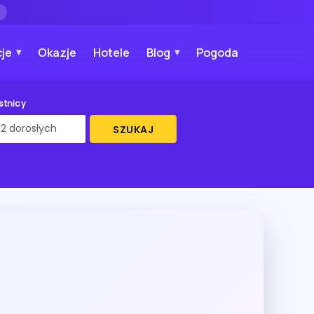
→
je
Okazje
Hotele
Blog
Pogoda
stnicy
SZUKAJ