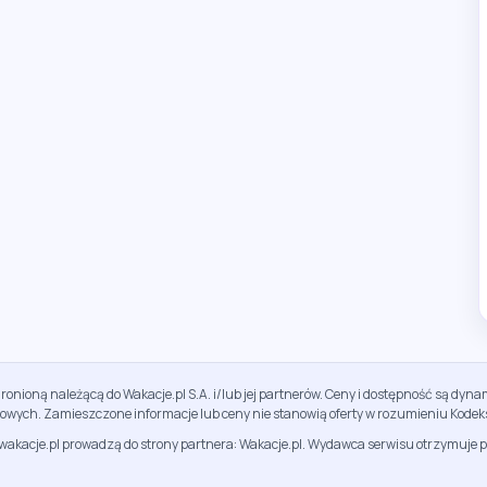
ronioną należącą do Wakacje.pl S.A. i/lub jej partnerów. Ceny i dostępność są dy
sowych. Zamieszczone informacje lub ceny nie stanowią oferty w rozumieniu Kodek
jwakacje.pl prowadzą do strony partnera: Wakacje.pl. Wydawca serwisu otrzymuje p