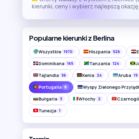
kierunki, ceny i wybierz najlepszą okazję
Popularne kierunki z Berlina
Wszystkie
Hiszpania
E
1970
526
Dominikana
Tanzania
J
165
124
Tajlandia
Kenia
Aruba
56
24
19
Portugalia
Wyspy Zielonego Przyląd
8
Bułgaria
Włochy
Czarnogó
3
2
Tunezja
1
Termin