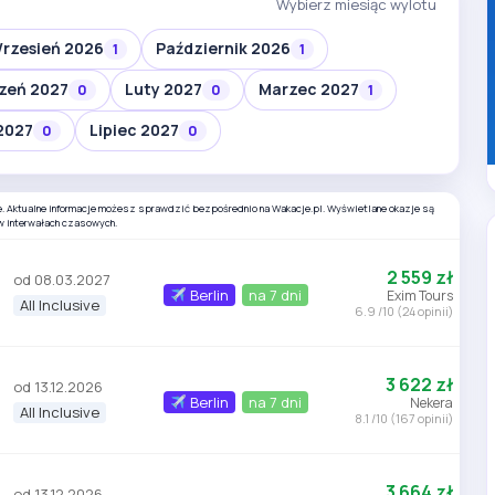
Wybierz miesiąc wylotu
rzesień 2026
Październik 2026
1
1
zeń 2027
Luty 2027
Marzec 2027
0
0
1
2027
Lipiec 2027
0
0
e. Aktualne informacje możesz sprawdzić bezpośrednio na Wakacje.pl. Wyświetlane okazje są
w interwałach czasowych.
2 559 zł
od 08.03.2027
Berlin
na 7 dni
Exim Tours
All Inclusive
6.9 /10 (24 opinii)
3 622 zł
od 13.12.2026
Berlin
na 7 dni
Nekera
All Inclusive
8.1 /10 (167 opinii)
3 664 zł
od 13.12.2026