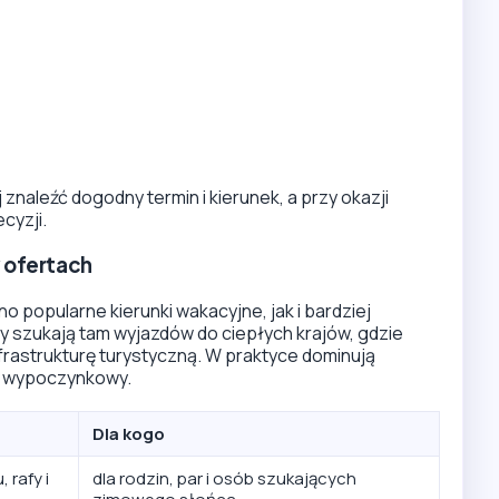
 znaleźć dogodny termin i kierunek, a przy okazji
cyzji.
w ofertach
 popularne kierunki wakacyjne, jak i bardziej
 szukają tam wyjazdów do ciepłych krajów, gdzie
infrastrukturę turystyczną. W praktyce dominują
p wypoczynkowy.
Dla kogo
 rafy i
dla rodzin, par i osób szukających