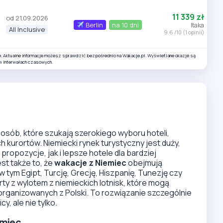
11 339 zł
od 21.09.2026
Berlin
na 10 dni
Itaka
All Inclusive
9.6 /10 (1 opinii)
e. Aktualne informacje możesz sprawdzić bezpośrednio na Wakacje.pl. Wyświetlane okazje są
w interwałach czasowych.
 osób, które szukają szerokiego wyboru hoteli,
kurortów. Niemiecki rynek turystyczny jest duży,
ropozycje, jak i lepsze hotele dla bardziej
st także to, że
wakacje z Niemiec
obejmują
tym Egipt, Turcję, Grecję, Hiszpanię, Tunezję czy
rty z wylotem z niemieckich lotnisk, które mogą
organizowanych z Polski. To rozwiązanie szczególnie
y, ale nie tylko.
emiec