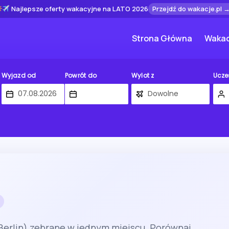
Najlepsze oferty wakacyjne na LATO 2026
Przejdź do wakacje.pl 
Strona Główna
Wakac
Wyjazd od
Powrót do
Wylot z
Ucze
Berlin) zebrane w jednym miejscu. Porównaj