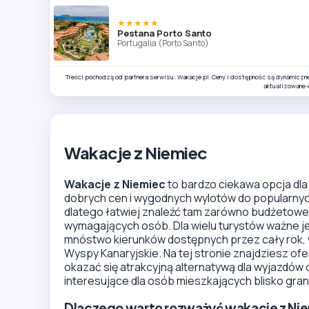
★★★★★
Pestana Porto Santo
Portugalia (Porto Santo)
Treści pochodzą od partnera serwisu: Wakacje.pl. Ceny i dostępność są dynamiczn
aktualizowane 
Wakacje z Niemiec
Wakacje z Niemiec
to bardzo ciekawa opcja dla
dobrych cen i wygodnych wylotów do popularnych 
dlatego łatwiej znaleźć tam zarówno budżetowe p
wymagających osób. Dla wielu turystów ważne je
mnóstwo kierunków dostępnych przez cały rok, w 
Wyspy Kanaryjskie. Na tej stronie znajdziesz ofe
okazać się atrakcyjną alternatywą dla wyjazdów 
interesujące dla osób mieszkających blisko granic
Dlaczego warto rozważyć wakacje z Ni