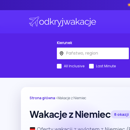
Kierunek
All Inclusive
Last Minute
Strona główna
›
Wakacje z Niemiec
Wakacje z Niemiec
8 okazji
Oferty wakacji z wylotem z Niemiec (