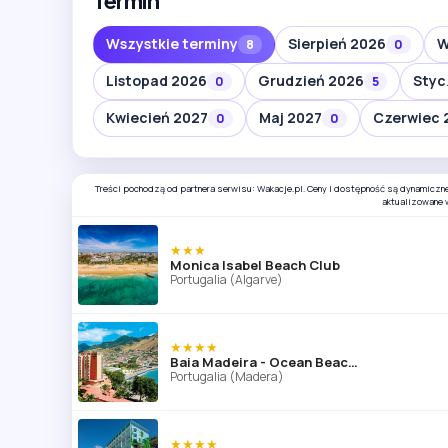
Wszystkie terminy
Sierpień 2026
W
8
0
Listopad 2026
Grudzień 2026
Styc
0
5
Kwiecień 2027
Maj 2027
Czerwiec 
0
0
Treści pochodzą od partnera serwisu: Wakacje.pl. Ceny i dostępność są dynamiczn
aktualizowane 
★★★
Monica Isabel Beach Club
Portugalia (Algarve)
★★★★
Baia Madeira - Ocean Beachfront (ex. Dom Pedro Madeira Ocean Beach)
Portugalia (Madera)
★★★★