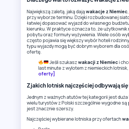
Największą zaletą, jaką dają
wakacje z Niemiec
przy wyborze terminu. Dzięki rozbudowanej siat
łatwiej dopasować wyjazd do własnego budżetu
kierunku. W praktyce oznacza to, że użytkownik
pobytu oraz formuły wyżywienia. Wiele osób wy
często pojawia się większy wybór hoteli rodzinn
typu wyjazdy mogą być dobrym wyborem dla osób
ofertę.
Jeśli szukasz
wakacji z Niemiec
i chc
last minute z wylotem z niemieckich lotnis
oferty]
Z jakich lotnisk najczęściej odbywają si
Jednym z ważnych atutów tej kategorii jest duża 
wielu turystów z Polski szczególnie wygodne są 
jest znacznie szerszy.
Najczęściej wybierane lotniska przy ofertach
wa