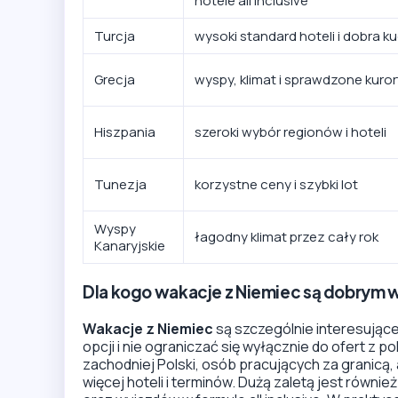
hotele all inclusive
Turcja
wysoki standard hoteli i dobra k
Grecja
wyspy, klimat i sprawdzone kuror
Hiszpania
szeroki wybór regionów i hoteli
Tunezja
korzystne ceny i szybki lot
Wyspy
łagodny klimat przez cały rok
Kanaryjskie
Dla kogo wakacje z Niemiec są dobrym
Wakacje z Niemiec
są szczególnie interesujące
opcji i nie ograniczać się wyłącznie do ofert z 
zachodniej Polski, osób pracujących za granicą,
więcej hoteli i terminów. Dużą zaletą jest równie