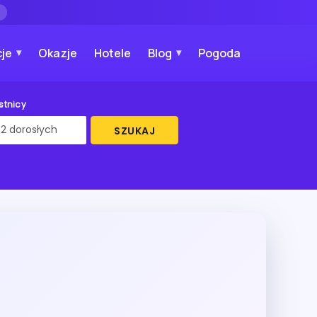
→
je
Okazje
Hotele
Blog
Pogoda
stnicy
SZUKAJ