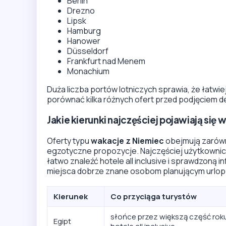
Berlin
Drezno
Lipsk
Hamburg
Hanower
Düsseldorf
Frankfurt nad Menem
Monachium
Duża liczba portów lotniczych sprawia, że łatwiej
porównać kilka różnych ofert przed podjęciem de
Jakie kierunki najczęściej pojawiają się 
Oferty typu
wakacje z Niemiec
obejmują zarówno
egzotyczne propozycje. Najczęściej użytkownicy
łatwo znaleźć hotele all inclusive i sprawdzoną 
miejsca dobrze znane osobom planującym urlo
Kierunek
Co przyciąga turystów
słońce przez większą część roku,
Egipt