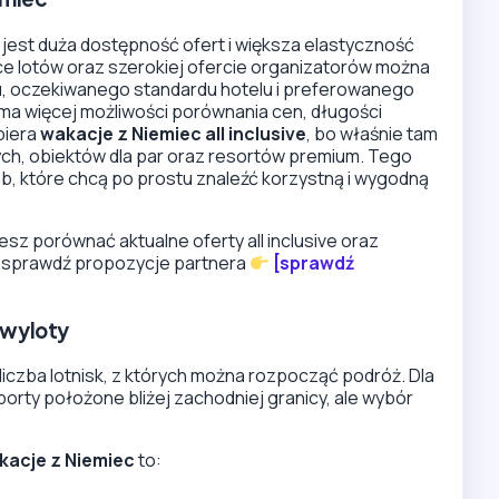
, jest duża dostępność ofert i większa elastyczność
ce lotów oraz szerokiej ofercie organizatorów można
, oczekiwanego standardu hotelu i preferowanego
 ma więcej możliwości porównania cen, długości
biera
wakacje z Niemiec all inclusive
, bo właśnie tam
ych, obiektów dla par oraz resortów premium. Tego
, które chcą po prostu znaleźć korzystną i wygodną
esz porównać aktualne oferty all inclusive oraz
k, sprawdź propozycje partnera
[sprawdź
ę wyloty
liczba lotnisk, z których można rozpocząć podróż. Dla
porty położone bliżej zachodniej granicy, ale wybór
kacje z Niemiec
to: