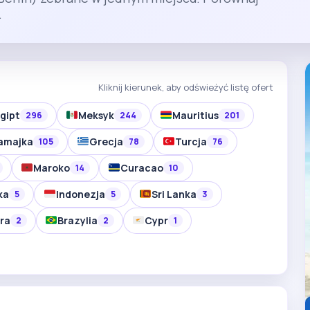
.
Kliknij kierunek, aby odświeżyć listę ofert
gipt
Meksyk
Mauritius
296
244
201
amajka
Grecja
Turcja
105
78
76
Maroko
Curacao
14
10
ka
Indonezja
Sri Lanka
5
5
3
ra
Brazylia
Cypr
2
2
1