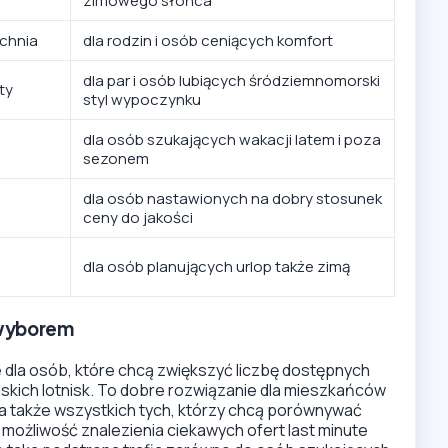
zimowego słońca
uchnia
dla rodzin i osób ceniących komfort
dla par i osób lubiących śródziemnomorski
ty
styl wypoczynku
dla osób szukających wakacji latem i poza
sezonem
dla osób nastawionych na dobry stosunek
ceny do jakości
dla osób planujących urlop także zimą
 wyborem
 dla osób, które chcą zwiększyć liczbę dostępnych
polskich lotnisk. To dobre rozwiązanie dla mieszkańców
 a także wszystkich tych, którzy chcą porównywać
ż możliwość znalezienia ciekawych ofert last minute