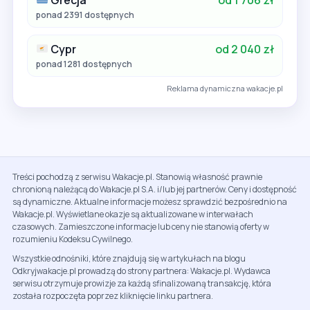
ponad 2391 dostępnych
Cypr
od 2 040 zł
ponad 1281 dostępnych
Reklama dynamiczna wakacje.pl
Treści pochodzą z serwisu Wakacje.pl. Stanowią własność prawnie
chronioną należącą do Wakacje.pl S.A. i/lub jej partnerów. Ceny i dostępność
są dynamiczne. Aktualne informacje możesz sprawdzić bezpośrednio na
Wakacje.pl. Wyświetlane okazje są aktualizowane w interwałach
czasowych. Zamieszczone informacje lub ceny nie stanowią oferty w
rozumieniu Kodeksu Cywilnego.
Wszystkie odnośniki, które znajdują się w artykułach na blogu
Odkryjwakacje.pl prowadzą do strony partnera: Wakacje.pl. Wydawca
serwisu otrzymuje prowizje za każdą sfinalizowaną transakcję, która
została rozpoczęta poprzez kliknięcie linku partnera.