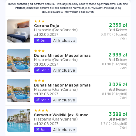
Treści pochodzą od partnera serwisu: Wakacje.pl. Ceny i dostępność są dynamiczne. Aktualne
informacje możesz sprawdzić bezpośrednio na Wakacje.pl. Wyświetlane okazje są
aktualizowane w interwałach czasowych.
★★★
2 356 zł
Corona Roja
Hiszpania (Gran Canaria)
Best Reisen
od 02.06.2027
6.9 /10 (31 opinii)
7 dni
All Inclusive
Berlin
★★★
2 999 zł
Dunas Mirador Maspalomas
Hiszpania (Gran Canaria)
Best Reisen
od 02.06.2027
8.1 /10 (91 opinii)
7 dni
All Inclusive
Berlin
★★★
3 026 zł
Dunas Mirador Maspalomas
Hiszpania (Gran Canaria)
Best Reisen
od 02.06.2027
8.1 /10 (91 opinii)
7 dni
All Inclusive
Berlin
★★★★
3 388 zł
Servatur Waikiki (ex. SuneoClub Waikiki)
Hiszpania (Gran Canaria)
Best Reisen
od 02.06.2027
8.7 /10 (26 opinii)
7 dni
All Inclusive
Berlin