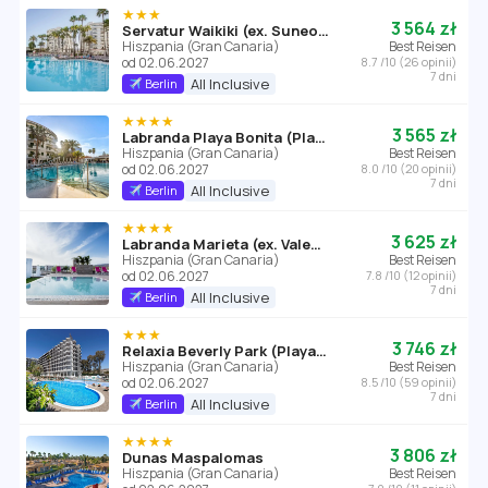
★★★
3 564 zł
Servatur Waikiki (ex. SuneoClub Waikiki)
Hiszpania (Gran Canaria)
Best Reisen
od 02.06.2027
8.7 /10 (26 opinii)
7 dni
All Inclusive
Berlin
★★★★
3 565 zł
Labranda Playa Bonita (Playa del Ingles)
Hiszpania (Gran Canaria)
Best Reisen
od 02.06.2027
8.0 /10 (20 opinii)
7 dni
All Inclusive
Berlin
★★★★
3 625 zł
Labranda Marieta (ex. Valentin)
Hiszpania (Gran Canaria)
Best Reisen
od 02.06.2027
7.8 /10 (12 opinii)
7 dni
All Inclusive
Berlin
★★★
3 746 zł
Relaxia Beverly Park (Playa del Ingles)
Hiszpania (Gran Canaria)
Best Reisen
od 02.06.2027
8.5 /10 (59 opinii)
7 dni
All Inclusive
Berlin
★★★★
3 806 zł
Dunas Maspalomas
Hiszpania (Gran Canaria)
Best Reisen