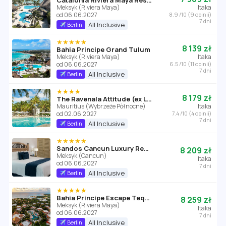
Catalonia Riviera Maya Resort
Meksyk (Riviera Maya)
Itaka
od 06.06.2027
8.9 /10 (9 opinii)
7 dni
All Inclusive
Berlin
★★★★★
8 139 zł
Bahia Principe Grand Tulum
Meksyk (Riviera Maya)
Itaka
od 06.06.2027
6.5 /10 (11 opinii)
7 dni
All Inclusive
Berlin
★★★★
8 179 zł
The Ravenala Attitude (ex La Plantation)
Mauritius (Wybrzeże Północne)
Itaka
od 02.06.2027
7.4 /10 (4 opinii)
7 dni
All Inclusive
Berlin
★★★★★
Sandos Cancun Luxury Resort
8 209 zł
Meksyk (Cancun)
Itaka
od 06.06.2027
7 dni
All Inclusive
Berlin
★★★★★
Bahia Principe Escape Tequila
8 259 zł
Meksyk (Riviera Maya)
Itaka
od 06.06.2027
7 dni
All Inclusive
Berlin