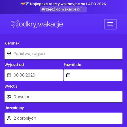
Najlepsze oferty wakacyjne na LATO 2026
Przejdź do wakacje.pl →
Menu
Kierunek
Wyjazd od
Powrót do
Wylot z
Uczestnicy