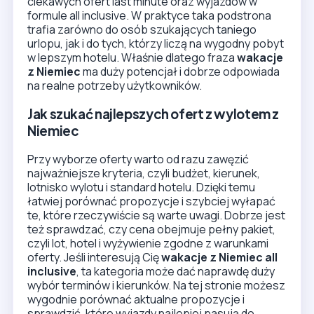
ciekawych ofert last minute oraz wyjazdów w
formule all inclusive. W praktyce taka podstrona
trafia zarówno do osób szukających taniego
urlopu, jak i do tych, którzy liczą na wygodny pobyt
w lepszym hotelu. Właśnie dlatego fraza
wakacje
z Niemiec
ma duży potencjał i dobrze odpowiada
na realne potrzeby użytkowników.
Jak szukać najlepszych ofert z wylotem z
Niemiec
Przy wyborze oferty warto od razu zawęzić
najważniejsze kryteria, czyli budżet, kierunek,
lotnisko wylotu i standard hotelu. Dzięki temu
łatwiej porównać propozycje i szybciej wyłapać
te, które rzeczywiście są warte uwagi. Dobrze jest
też sprawdzać, czy cena obejmuje pełny pakiet,
czyli lot, hotel i wyżywienie zgodne z warunkami
oferty. Jeśli interesują Cię
wakacje z Niemiec all
inclusive
, ta kategoria może dać naprawdę duży
wybór terminów i kierunków. Na tej stronie możesz
wygodnie porównać aktualne propozycje i
sprawdzić, które wyjazdy najlepiej pasują do