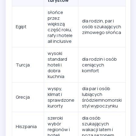
turystów
słońce
przez
dla rodzin, par i
większą
Egipt
osób szukających
część roku,
zimowego słońca
rafy i hotele
all inclusive
wysoki
standard
dla rodzin i osób
Turcja
hoteli i
ceniących
dobra
komfort
kuchnia
wyspy,
dla par i osób
klimat i
lubiących
Grecja
sprawdzone
śródziemnomorski
kurorty
styl wypoczynku
szeroki
dla osób
wybór
szukających
Hiszpania
regionów i
wakacji latem i
hoteli
poza sezonem