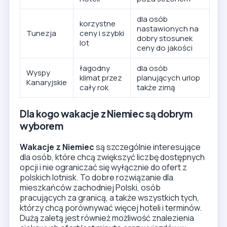
dla osób
korzystne
nastawionych na
Tunezja
ceny i szybki
dobry stosunek
lot
ceny do jakości
łagodny
dla osób
Wyspy
klimat przez
planujących urlop
Kanaryjskie
cały rok
także zimą
Dla kogo wakacje z Niemiec są dobrym
wyborem
Wakacje z Niemiec
są szczególnie interesujące
dla osób, które chcą zwiększyć liczbę dostępnych
opcji i nie ograniczać się wyłącznie do ofert z
polskich lotnisk. To dobre rozwiązanie dla
mieszkańców zachodniej Polski, osób
pracujących za granicą, a także wszystkich tych,
którzy chcą porównywać więcej hoteli i terminów.
Dużą zaletą jest również możliwość znalezienia