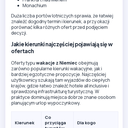
Monachium
Duża liczba portów lotniczych sprawia, że łatwiej
znaleźć dogodny termin i kierunek, a przy okazji
porównać kilka różnych ofert przed podjęciem
decyzji.
Jakie kierunki najczęściej pojawiają się w
ofertach
Oferty typu
wakacje z Niemiec
obejmują
zarówno popularne kierunki wakacyjne, jak i
bardziej egzotyczne propozycje. Najczęściej
użytkownicy szukają tam wyjazdów do ciepłych
krajów, gdzie łatwo znaleźć hotele all inclusive i
sprawdzoną infrastrukturę turystyczną. W
praktyce dominują miejsca dobrze znane osobom
planującym urlop wypoczynkowy.
Co
Kierunek
przyciąga
Dla kogo