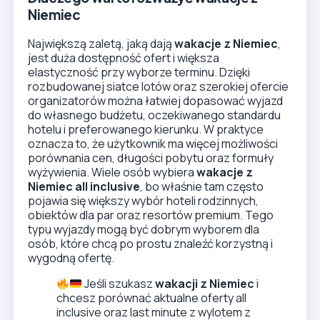
Niemiec
Największą zaletą, jaką dają
wakacje z Niemiec
,
jest duża dostępność ofert i większa
elastyczność przy wyborze terminu. Dzięki
rozbudowanej siatce lotów oraz szerokiej ofercie
organizatorów można łatwiej dopasować wyjazd
do własnego budżetu, oczekiwanego standardu
hotelu i preferowanego kierunku. W praktyce
oznacza to, że użytkownik ma więcej możliwości
porównania cen, długości pobytu oraz formuły
wyżywienia. Wiele osób wybiera
wakacje z
Niemiec all inclusive
, bo właśnie tam często
pojawia się większy wybór hoteli rodzinnych,
obiektów dla par oraz resortów premium. Tego
typu wyjazdy mogą być dobrym wyborem dla
osób, które chcą po prostu znaleźć korzystną i
wygodną ofertę.
Jeśli szukasz
wakacji z Niemiec
i
chcesz porównać aktualne oferty all
inclusive oraz last minute z wylotem z