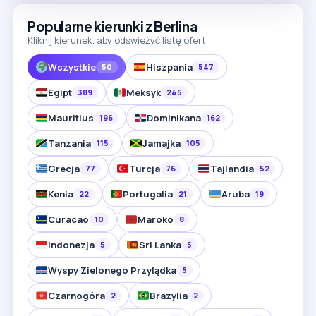
Popularne kierunki z Berlina
Kliknij kierunek, aby odświeżyć listę ofert
Wszystkie
Hiszpania
50
547
Egipt
Meksyk
389
245
Mauritius
Dominikana
196
162
Tanzania
Jamajka
115
105
Grecja
Turcja
Tajlandia
77
76
52
Kenia
Portugalia
Aruba
22
21
19
Curacao
Maroko
10
8
Indonezja
Sri Lanka
5
5
Wyspy Zielonego Przylądka
5
Czarnogóra
Brazylia
2
2