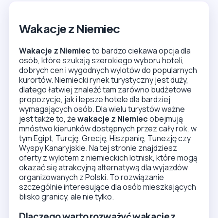
Wakacje z Niemiec
Wakacje z Niemiec
to bardzo ciekawa opcja dla
osób, które szukają szerokiego wyboru hoteli,
dobrych cen i wygodnych wylotów do popularnych
kurortów. Niemiecki rynek turystyczny jest duży,
dlatego łatwiej znaleźć tam zarówno budżetowe
propozycje, jak i lepsze hotele dla bardziej
wymagających osób. Dla wielu turystów ważne
jest także to, że
wakacje z Niemiec
obejmują
mnóstwo kierunków dostępnych przez cały rok, w
tym Egipt, Turcję, Grecję, Hiszpanię, Tunezję czy
Wyspy Kanaryjskie. Na tej stronie znajdziesz
oferty z wylotem z niemieckich lotnisk, które mogą
okazać się atrakcyjną alternatywą dla wyjazdów
organizowanych z Polski. To rozwiązanie
szczególnie interesujące dla osób mieszkających
blisko granicy, ale nie tylko.
Dlaczego warto rozważyć wakacje z