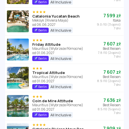
All Inclusive
Berlin
★★★★
7 599 zł
Catalonia Yucatan Beach
Meksyk (Riviera Maya)
Itaka
od 06.06.2027
9.0 /10 (3 opinii)
7 dni
All Inclusive
Berlin
★★★
7 607 zł
Friday Attitude
Mauritius (Wybrzeże Północne)
Best Reisen
od 01.06.2027
7.8 /10 (2 opinii)
7 dni
All Inclusive
Berlin
★★★
7 607 zł
Tropical Attitude
Mauritius (Wybrzeże Północne)
Best Reisen
od 01.06.2027
8.9 /10 (2 opinii)
7 dni
All Inclusive
Berlin
★★★
7 636 zł
Coin de Mire Attitude
Mauritius (Wybrzeże Północne)
Best Reisen
od 01.06.2027
8.5 /10 (5 opinii)
7 dni
All Inclusive
Berlin
★★★★
7 909 zł