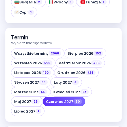
Bułgaria
Włochy
Tunezja
2
1
1
Cypr
1
Termin
Wybierz miesiąc wylotu
Wszystkie terminy
Sierpień 2026
2068
152
Wrzesień 2026
Październik 2026
592
456
Listopad 2026
Grudzień 2026
190
418
Styczeń 2027
Luty 2027
68
4
Marzec 2027
Kwiecień 2027
45
63
Maj 2027
Czerwiec 2027
29
50
Lipiec 2027
1