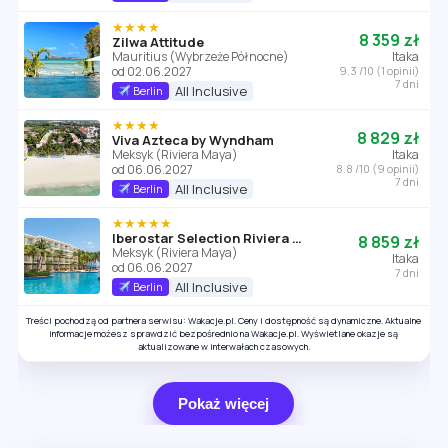
★★★★
8 359 zł
Zilwa Attitude
Mauritius (Wybrzeże Północne)
Itaka
od 02.06.2027
9.3 /10 (1 opinii)
7 dni
All Inclusive
Berlin
★★★★
8 829 zł
Viva Azteca by Wyndham
Meksyk (Riviera Maya)
Itaka
od 06.06.2027
8.8 /10 (9 opinii)
7 dni
All Inclusive
Berlin
★★★★★
Iberostar Selection Riviera Cancun
8 859 zł
Meksyk (Riviera Maya)
Itaka
od 06.06.2027
7 dni
All Inclusive
Berlin
Treści pochodzą od partnera serwisu: Wakacje.pl. Ceny i dostępność są dynamiczne. Aktualne
informacje możesz sprawdzić bezpośrednio na Wakacje.pl. Wyświetlane okazje są
aktualizowane w interwałach czasowych.
Pokaż więcej