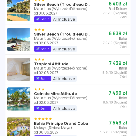
6 403 zł
Silver Beach (Trou d'eau Douce)
Mauritius (Wybrzeże Północne)
Best Reisen
od 01.06.2027
7.0 /10 (3 opinii)
7 dni
All Inclusive
Berlin
★★★
6 639 zł
Silver Beach (Trou d'eau Douce)
Mauritius (Wybrzeże Północne)
Itaka
od 02.06.2027
7.0 /10 (3 opinii)
7 dni
All Inclusive
Berlin
★★★
7 439 zł
Tropical Attitude
Mauritius (Wybrzeże Północne)
Itaka
od 02.06.2027
8.9 /10 (2 opinii)
7 dni
All Inclusive
Berlin
★★★
7 469 zł
Coin de Mire Attitude
Mauritius (Wybrzeże Północne)
Itaka
od 02.06.2027
8.5 /10 (5 opinii)
7 dni
All Inclusive
Berlin
★★★★★
7 549 zł
Bahia Principe Grand Coba
Meksyk (Riviera Maya)
Itaka
od 06.06.2027
9.2 /10 (30 opinii)
7 dni