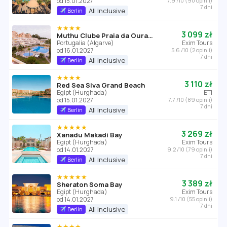
od 15.01.2027
7.9 /10 (90 opinii)
7 dni
All Inclusive
Berlin
★★★★
3 099 zł
Muthu Clube Praia da Oura (Algarve)
Portugalia (Algarve)
Exim Tours
od 16.01.2027
5.6 /10 (2 opinii)
7 dni
All Inclusive
Berlin
★★★★
3 110 zł
Red Sea Siva Grand Beach
Egipt (Hurghada)
ETI
od 15.01.2027
7.7 /10 (89 opinii)
7 dni
All Inclusive
Berlin
★★★★★
3 269 zł
Xanadu Makadi Bay
Egipt (Hurghada)
Exim Tours
od 14.01.2027
9.2 /10 (79 opinii)
7 dni
All Inclusive
Berlin
★★★★★
3 389 zł
Sheraton Soma Bay
Egipt (Hurghada)
Exim Tours
od 14.01.2027
9.1 /10 (55 opinii)
7 dni
All Inclusive
Berlin
★★★★