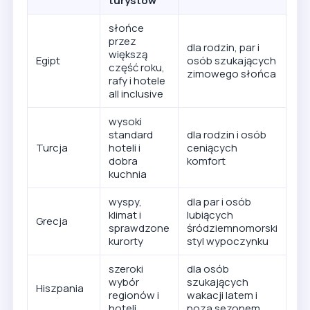
turystów
słońce
przez
dla rodzin, par i
większą
Egipt
osób szukających
część roku,
zimowego słońca
rafy i hotele
all inclusive
wysoki
standard
dla rodzin i osób
Turcja
hoteli i
ceniących
dobra
komfort
kuchnia
wyspy,
dla par i osób
klimat i
lubiących
Grecja
sprawdzone
śródziemnomorski
kurorty
styl wypoczynku
szeroki
dla osób
wybór
szukających
Hiszpania
regionów i
wakacji latem i
hoteli
poza sezonem