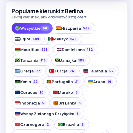
Popularne kierunki z Berlina
Kliknij kierunek, aby odświeżyć listę ofert
Wszystkie
Hiszpania
68
547
Egipt
Meksyk
389
245
Mauritius
Dominikana
196
162
Tanzania
Jamajka
115
105
Grecja
Turcja
Tajlandia
77
76
52
Kenia
Portugalia
Aruba
22
21
19
Curacao
Maroko
10
8
Indonezja
Sri Lanka
5
5
Wyspy Zielonego Przylądka
5
Czarnogóra
Brazylia
2
2