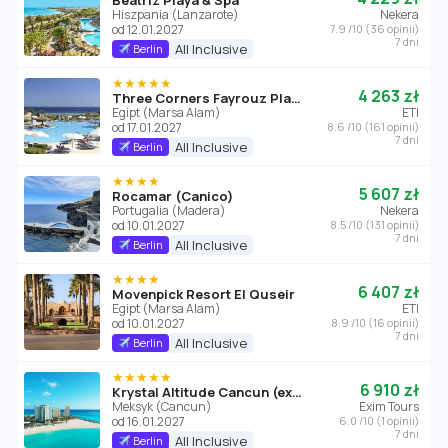
Beatriz Playa & Spa
Hiszpania (Lanzarote)
Nekera
od 12.01.2027
7.9 /10 (36 opinii)
7 dni
All Inclusive
Berlin
★★★★★
4 263 zł
Three Corners Fayrouz Plaza Beach Resort
Egipt (Marsa Alam)
ETI
od 17.01.2027
8.6 /10 (161 opinii)
7 dni
All Inclusive
Berlin
★★★★
5 607 zł
Rocamar (Canico)
Portugalia (Madera)
Nekera
od 10.01.2027
8.5 /10 (131 opinii)
7 dni
All Inclusive
Berlin
★★★★
6 407 zł
Movenpick Resort El Quseir
Egipt (Marsa Alam)
ETI
od 10.01.2027
8.9 /10 (16 opinii)
7 dni
All Inclusive
Berlin
★★★★★
6 910 zł
Krystal Altitude Cancun (ex. Krystal Grand Cancun)
Meksyk (Cancun)
Exim Tours
od 16.01.2027
6.0 /10 (1 opinii)
7 dni
All Inclusive
Berlin