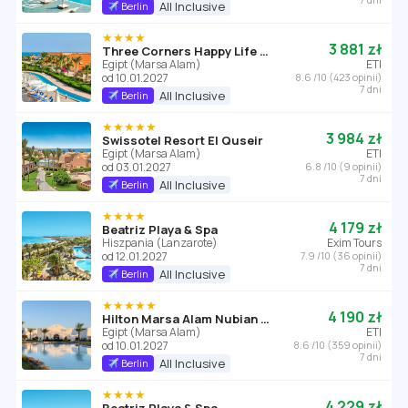
All Inclusive
Berlin
★★★★
3 881 zł
Three Corners Happy Life Beach Resort
Egipt (Marsa Alam)
ETI
od 10.01.2027
8.6 /10 (423 opinii)
7 dni
All Inclusive
Berlin
★★★★★
3 984 zł
Swissotel Resort El Quseir
Egipt (Marsa Alam)
ETI
od 03.01.2027
6.8 /10 (9 opinii)
7 dni
All Inclusive
Berlin
★★★★
4 179 zł
Beatriz Playa & Spa
Hiszpania (Lanzarote)
Exim Tours
od 12.01.2027
7.9 /10 (36 opinii)
7 dni
All Inclusive
Berlin
★★★★★
4 190 zł
Hilton Marsa Alam Nubian Resort
Egipt (Marsa Alam)
ETI
od 10.01.2027
8.6 /10 (359 opinii)
7 dni
All Inclusive
Berlin
★★★★
4 229 zł