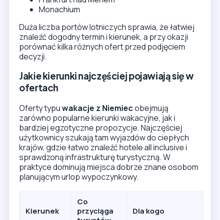
Monachium
Duża liczba portów lotniczych sprawia, że łatwiej
znaleźć dogodny termin i kierunek, a przy okazji
porównać kilka różnych ofert przed podjęciem
decyzji.
Jakie kierunki najczęściej pojawiają się w
ofertach
Oferty typu
wakacje z Niemiec
obejmują
zarówno popularne kierunki wakacyjne, jak i
bardziej egzotyczne propozycje. Najczęściej
użytkownicy szukają tam wyjazdów do ciepłych
krajów, gdzie łatwo znaleźć hotele all inclusive i
sprawdzoną infrastrukturę turystyczną. W
praktyce dominują miejsca dobrze znane osobom
planującym urlop wypoczynkowy.
Co
Kierunek
przyciąga
Dla kogo