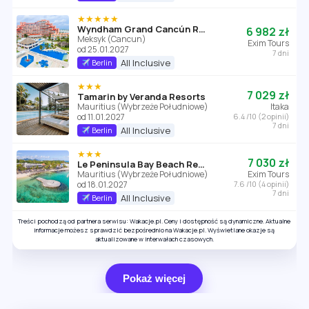
★★★★★
Wyndham Grand Cancún Resort & Villas (ex. Omni Cancun)
6 982 zł
Meksyk (Cancun)
Exim Tours
od 25.01.2027
7 dni
All Inclusive
Berlin
★★★
7 029 zł
Tamarin by Veranda Resorts
Mauritius (Wybrzeże Południowe)
Itaka
od 11.01.2027
6.4 /10 (2 opinii)
7 dni
All Inclusive
Berlin
★★★
7 030 zł
Le Peninsula Bay Beach Resort
Mauritius (Wybrzeże Południowe)
Exim Tours
od 18.01.2027
7.6 /10 (4 opinii)
7 dni
All Inclusive
Berlin
Treści pochodzą od partnera serwisu: Wakacje.pl. Ceny i dostępność są dynamiczne. Aktualne
informacje możesz sprawdzić bezpośrednio na Wakacje.pl. Wyświetlane okazje są
aktualizowane w interwałach czasowych.
Pokaż więcej