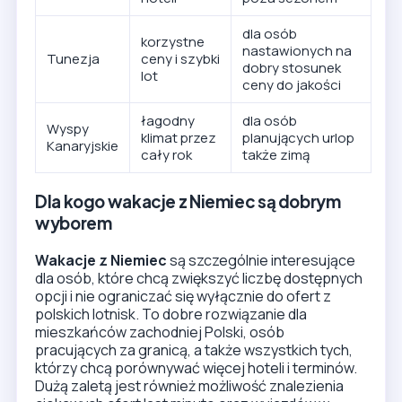
dla osób
korzystne
nastawionych na
Tunezja
ceny i szybki
dobry stosunek
lot
ceny do jakości
łagodny
dla osób
Wyspy
klimat przez
planujących urlop
Kanaryjskie
cały rok
także zimą
Dla kogo wakacje z Niemiec są dobrym
wyborem
Wakacje z Niemiec
są szczególnie interesujące
dla osób, które chcą zwiększyć liczbę dostępnych
opcji i nie ograniczać się wyłącznie do ofert z
polskich lotnisk. To dobre rozwiązanie dla
mieszkańców zachodniej Polski, osób
pracujących za granicą, a także wszystkich tych,
którzy chcą porównywać więcej hoteli i terminów.
Dużą zaletą jest również możliwość znalezienia