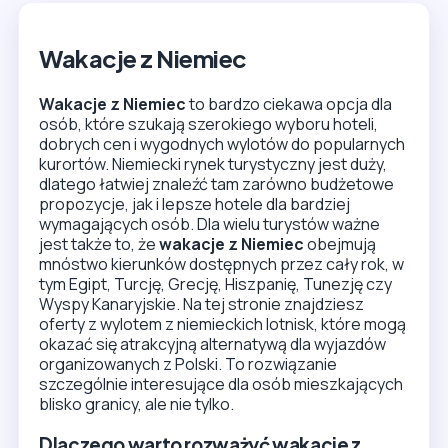
Wakacje z Niemiec
Wakacje z Niemiec
to bardzo ciekawa opcja dla
osób, które szukają szerokiego wyboru hoteli,
dobrych cen i wygodnych wylotów do popularnych
kurortów. Niemiecki rynek turystyczny jest duży,
dlatego łatwiej znaleźć tam zarówno budżetowe
propozycje, jak i lepsze hotele dla bardziej
wymagających osób. Dla wielu turystów ważne
jest także to, że
wakacje z Niemiec
obejmują
mnóstwo kierunków dostępnych przez cały rok, w
tym Egipt, Turcję, Grecję, Hiszpanię, Tunezję czy
Wyspy Kanaryjskie. Na tej stronie znajdziesz
oferty z wylotem z niemieckich lotnisk, które mogą
okazać się atrakcyjną alternatywą dla wyjazdów
organizowanych z Polski. To rozwiązanie
szczególnie interesujące dla osób mieszkających
blisko granicy, ale nie tylko.
Dlaczego warto rozważyć wakacje z