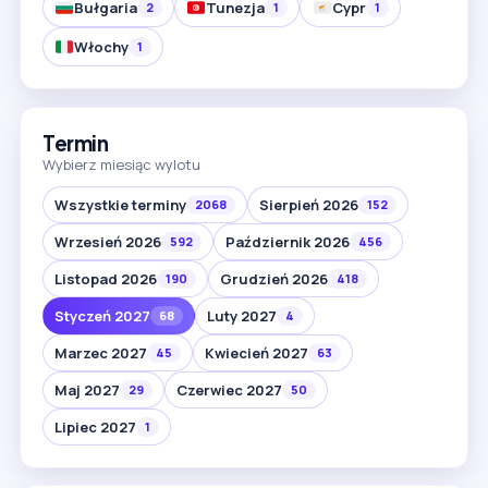
Bułgaria
Tunezja
Cypr
2
1
1
Włochy
1
Termin
Wybierz miesiąc wylotu
Wszystkie terminy
Sierpień 2026
2068
152
Wrzesień 2026
Październik 2026
592
456
Listopad 2026
Grudzień 2026
190
418
Styczeń 2027
Luty 2027
68
4
Marzec 2027
Kwiecień 2027
45
63
Maj 2027
Czerwiec 2027
29
50
Lipiec 2027
1