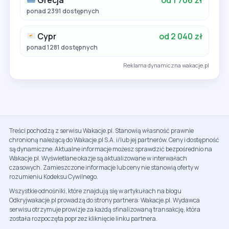
ponad 2391 dostępnych
Cypr
od 2 040 zł
ponad 1281 dostępnych
Reklama dynamiczna wakacje.pl
Treści pochodzą z serwisu Wakacje.pl. Stanowią własność prawnie
chronioną należącą do Wakacje.pl S.A. i/lub jej partnerów. Ceny i dostępność
są dynamiczne. Aktualne informacje możesz sprawdzić bezpośrednio na
Wakacje.pl. Wyświetlane okazje są aktualizowane w interwałach
czasowych. Zamieszczone informacje lub ceny nie stanowią oferty w
rozumieniu Kodeksu Cywilnego.
Wszystkie odnośniki, które znajdują się w artykułach na blogu
Odkryjwakacje.pl prowadzą do strony partnera: Wakacje.pl. Wydawca
serwisu otrzymuje prowizje za każdą sfinalizowaną transakcję, która
została rozpoczęta poprzez kliknięcie linku partnera.