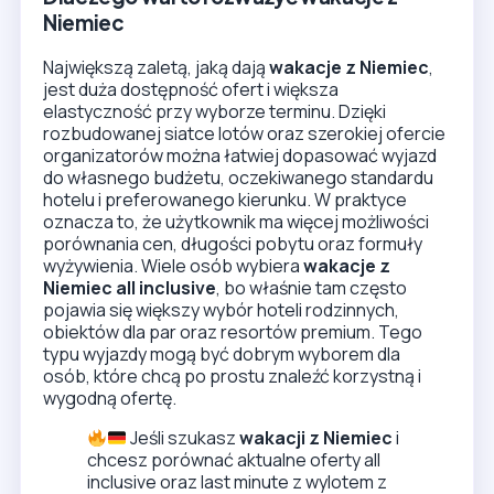
Niemiec
Największą zaletą, jaką dają
wakacje z Niemiec
,
jest duża dostępność ofert i większa
elastyczność przy wyborze terminu. Dzięki
rozbudowanej siatce lotów oraz szerokiej ofercie
organizatorów można łatwiej dopasować wyjazd
do własnego budżetu, oczekiwanego standardu
hotelu i preferowanego kierunku. W praktyce
oznacza to, że użytkownik ma więcej możliwości
porównania cen, długości pobytu oraz formuły
wyżywienia. Wiele osób wybiera
wakacje z
Niemiec all inclusive
, bo właśnie tam często
pojawia się większy wybór hoteli rodzinnych,
obiektów dla par oraz resortów premium. Tego
typu wyjazdy mogą być dobrym wyborem dla
osób, które chcą po prostu znaleźć korzystną i
wygodną ofertę.
Jeśli szukasz
wakacji z Niemiec
i
chcesz porównać aktualne oferty all
inclusive oraz last minute z wylotem z