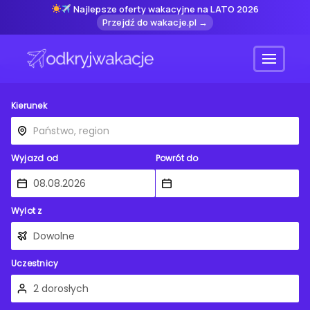
Najlepsze oferty wakacyjne na LATO 2026
Przejdź do wakacje.pl →
Menu
Kierunek
Wyjazd od
Powrót do
Wylot z
Uczestnicy