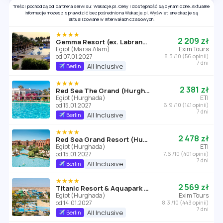
Treści pochodzą od partnera serwisu: Wakacje.pl. Ceny i dostępność są dynamiczne. Aktualne
informacje możesz sprawdzić bezpośrednio na Wakacje.pl. Wyświetlane okazje są
aktualizowane w interwałach czasowych.
★★★★
2 209 zł
Gemma Resort (ex. Labranda Gemma Premium Resort)
Egipt (Marsa Alam)
Exim Tours
od 07.01.2027
8.3 /10 (56 opinii)
7 dni
All Inclusive
Berlin
★★★★
2 381 zł
Red Sea The Grand (Hurghada)
Egipt (Hurghada)
ETI
od 15.01.2027
6.9 /10 (141 opinii)
7 dni
All Inclusive
Berlin
★★★★
2 478 zł
Red Sea Grand Resort (Hurghada)
Egipt (Hurghada)
ETI
od 15.01.2027
7.6 /10 (401 opinii)
7 dni
All Inclusive
Berlin
★★★★
2 569 zł
Titanic Resort & Aquapark (ex. Dessole)
Egipt (Hurghada)
Exim Tours
od 14.01.2027
8.3 /10 (443 opinii)
7 dni
All Inclusive
Berlin