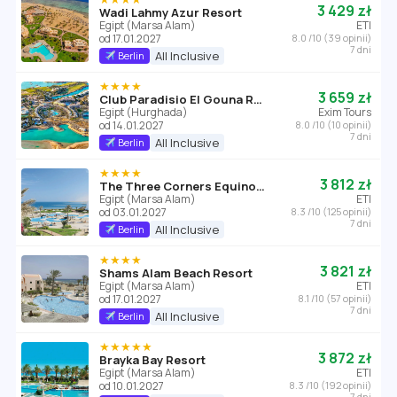
3 429 zł
Wadi Lahmy Azur Resort
Egipt (Marsa Alam)
ETI
od 17.01.2027
8.0 /10 (39 opinii)
7 dni
All Inclusive
Berlin
★★★★
3 659 zł
Club Paradisio El Gouna Red Sea (ex. Labranda Club Paradisio El Gouna)
Egipt (Hurghada)
Exim Tours
od 14.01.2027
8.0 /10 (10 opinii)
7 dni
All Inclusive
Berlin
★★★★
3 812 zł
The Three Corners Equinox Beach Resort
Egipt (Marsa Alam)
ETI
od 03.01.2027
8.3 /10 (125 opinii)
7 dni
All Inclusive
Berlin
★★★★
3 821 zł
Shams Alam Beach Resort
Egipt (Marsa Alam)
ETI
od 17.01.2027
8.1 /10 (57 opinii)
7 dni
All Inclusive
Berlin
★★★★★
3 872 zł
Brayka Bay Resort
Egipt (Marsa Alam)
ETI
od 10.01.2027
8.3 /10 (192 opinii)
7 dni