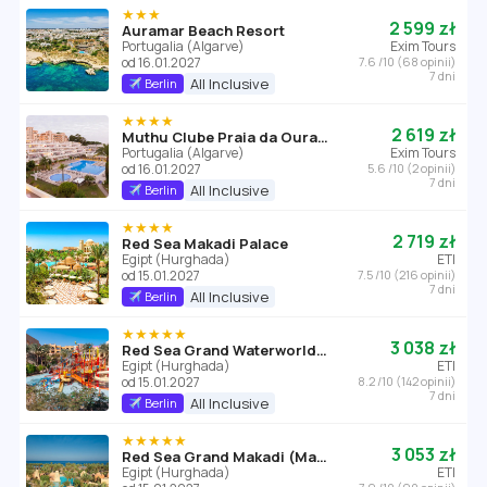
★★★
2 599 zł
Auramar Beach Resort
Portugalia (Algarve)
Exim Tours
od 16.01.2027
7.6 /10 (68 opinii)
7 dni
All Inclusive
Berlin
★★★★
2 619 zł
Muthu Clube Praia da Oura (Algarve)
Portugalia (Algarve)
Exim Tours
od 16.01.2027
5.6 /10 (2 opinii)
7 dni
All Inclusive
Berlin
★★★★
2 719 zł
Red Sea Makadi Palace
Egipt (Hurghada)
ETI
od 15.01.2027
7.5 /10 (216 opinii)
7 dni
All Inclusive
Berlin
★★★★★
3 038 zł
Red Sea Grand Waterworld Makadi (ex. Sunwing Waterworld Makadi)
Egipt (Hurghada)
ETI
od 15.01.2027
8.2 /10 (142 opinii)
7 dni
All Inclusive
Berlin
★★★★★
3 053 zł
Red Sea Grand Makadi (Makadi Bay)
Egipt (Hurghada)
ETI