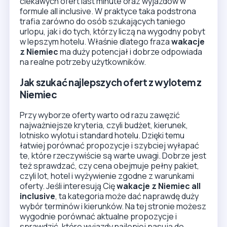
ciekawych ofert last minute oraz wyjazdów w
formule all inclusive. W praktyce taka podstrona
trafia zarówno do osób szukających taniego
urlopu, jak i do tych, którzy liczą na wygodny pobyt
w lepszym hotelu. Właśnie dlatego fraza
wakacje
z Niemiec
ma duży potencjał i dobrze odpowiada
na realne potrzeby użytkowników.
Jak szukać najlepszych ofert z wylotem z
Niemiec
Przy wyborze oferty warto od razu zawęzić
najważniejsze kryteria, czyli budżet, kierunek,
lotnisko wylotu i standard hotelu. Dzięki temu
łatwiej porównać propozycje i szybciej wyłapać
te, które rzeczywiście są warte uwagi. Dobrze jest
też sprawdzać, czy cena obejmuje pełny pakiet,
czyli lot, hotel i wyżywienie zgodne z warunkami
oferty. Jeśli interesują Cię
wakacje z Niemiec all
inclusive
, ta kategoria może dać naprawdę duży
wybór terminów i kierunków. Na tej stronie możesz
wygodnie porównać aktualne propozycje i
sprawdzić, które wyjazdy najlepiej pasują do