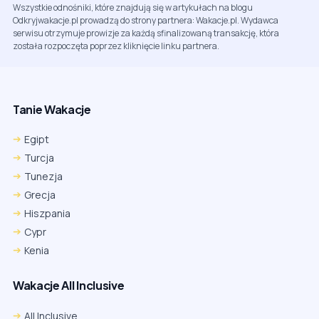
Wszystkie odnośniki, które znajdują się w artykułach na blogu
Odkryjwakacje.pl prowadzą do strony partnera: Wakacje.pl. Wydawca
serwisu otrzymuje prowizje za każdą sfinalizowaną transakcję, która
została rozpoczęta poprzez kliknięcie linku partnera.
Tanie Wakacje
Egipt
Turcja
Tunezja
Grecja
Hiszpania
Cypr
Kenia
Wakacje All Inclusive
All Inclusive