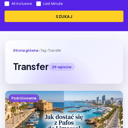
All Inclusive
Last Minute
SZUKAJ
Strona główna
›
Tag
›
Transfer
Transfer
29 wpisów
Podróżowanie