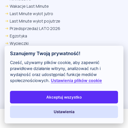
Wakacje Last Minute
Last Minute wylot jutro
Last Minute wylot pojutrze
Przedsprzedaż LATO 2026
Egzotyka
Wycieczki
Szanujemy Twoją prywatność!
Wczasy za granicą
Cześć, używamy plików cookie, aby zapewnić
prawidłowe działanie witryny, analizować ruch i
Wyszukiwarka
wydajność oraz udostępniać funkcje mediów
Podróż poślubna
społecznościowych.
Ustawienia plików cookie
Tanie Wakacje
Parkingi lotniskowe
Akceptuj wszystko
Wakacyjne Kierunki
Egzotyczne Wakacje
Ustawienia
Ultra Last Minute
All Inclusive
Last Minute
LATO 2026
Z dziećmi
Wycieczki z Polski