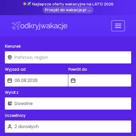
Najlepsze oferty wakacyjne na LATO 2026
Przejdź do wakacje.pl →
Menu
Kierunek
Wyjazd od
Powrót do
Wylot z
Uczestnicy