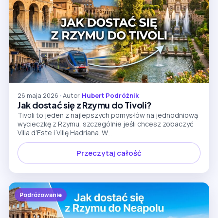
26 maja 2026
•
Autor:
Hubert Podróżnik
Jak dostać się z Rzymu do Tivoli?
Tivoli to jeden z najlepszych pomysłów na jednodniową
wycieczkę z Rzymu, szczególnie jeśli chcesz zobaczyć
Villa d’Este i Villę Hadriana. W...
Przeczytaj całość
Podróżowanie