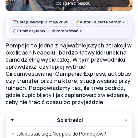
pociągiem z Neapolu.
Data publikacji: 21 maja 2026
Autor: Hubert Podróżnik
#
10 min czytania
Podróżowanie
Pompeje to jedna z najważniejszych atrakcji w
okolicach Neapolu i bardzo łatwy kierunek na
samodzielną wycieczkę. W tym przewodniku
sprawdzisz, czy lepiej wybrać
Circumvesuvianę, Campania Express, autobus
czy transfer oraz na której stacji wysiąść przy
ruinach. Podpowiadamy też, ile trwa podróż,
gdzie kupić bilety i jak zaplanować zwiedzanie,
żeby nie tracić czasu po przyjeździe.
Spis treści
Jak dostać się z Neapolu do Pompejów?