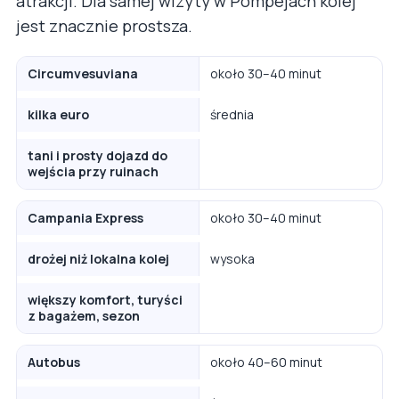
atrakcji. Dla samej wizyty w Pompejach kolej
jest znacznie prostsza.
Circumvesuviana
około 30–40 minut
kilka euro
średnia
tani i prosty dojazd do
wejścia przy ruinach
Campania Express
około 30–40 minut
drożej niż lokalna kolej
wysoka
większy komfort, turyści
z bagażem, sezon
Autobus
około 40–60 minut