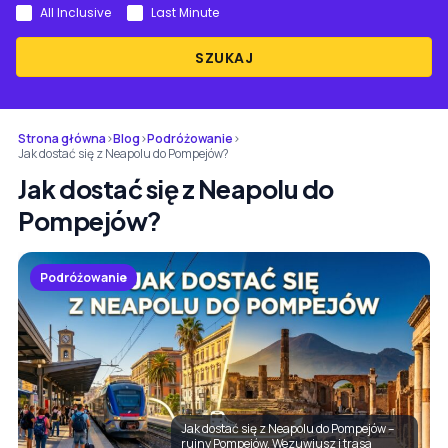
All Inclusive
Last Minute
SZUKAJ
Strona główna
›
Blog
›
Podróżowanie
›
Jak dostać się z Neapolu do Pompejów?
Jak dostać się z Neapolu do
Pompejów?
Podróżowanie
Jak dostać się z Neapolu do Pompejów –
ruiny Pompejów, Wezuwiusz i trasa