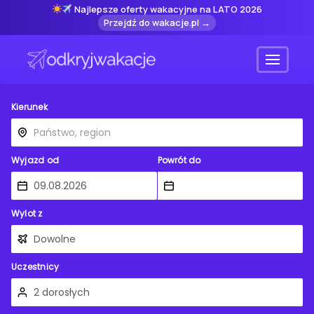
Najlepsze oferty wakacyjne na LATO 2026
Przejdź do wakacje.pl →
Menu
Kierunek
Wyjazd od
Powrót do
Wylot z
Uczestnicy