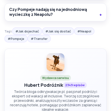
Czy Pompeje nadają się na jednodniową
wycieczkę z Neapolu?
#Jak dojechać
#Jak się dostać
#Neapol
Tagi:
#Pompeje
#Transfer
Wydawca serwisu
Hubert Podróżnik
2349 wpisów
Twórca bloga odkryjwakacje.pl, pasjonat podróży i
ekspert od wakacji all inclusive. Tworzę szczegółowe
przewodniki, analizuję koszty wczasów za granicą i
recenzuję hotele, pomagając podróżnikom zaplanować
idealne wakacje.