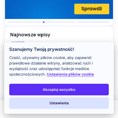
Najnowsze wpisy
Zamek w Alanyi i wzgórze Kale –
Szanujemy Twoją prywatność!
kolejka, ceny i zwiedzanie
Cześć, używamy plików cookie, aby zapewnić
Cieśnina Bosfor w Stambule – rejs,
prawidłowe działanie witryny, analizować ruch i
atrakcje i najważniejsze informacje
wydajność oraz udostępniać funkcje mediów
społecznościowych.
Ustawienia plików cookie
Zielony Kanion w Turcji – rejs, ceny i
najważniejsze informacje
Akceptuj wszystko
Hagia Sophia w Stambule –
zwiedzanie, bilety i najważniejsze
Ustawienia
informacje
All Inclusive
Last Minute
LATO 2026
Z dziećmi
Jezioro Salda – tureckie Malediwy i