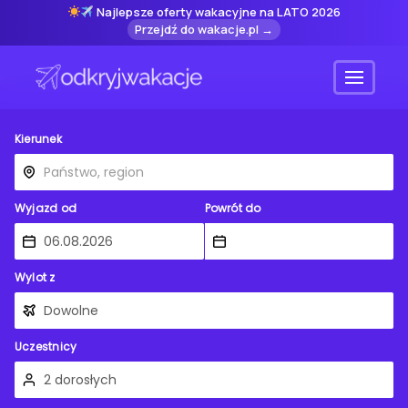
Najlepsze oferty wakacyjne na LATO 2026
Przejdź do wakacje.pl →
Menu
Kierunek
Wyjazd od
Powrót do
Wylot z
Uczestnicy