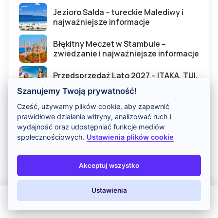
Jezioro Salda – tureckie Malediwy i
najważniejsze informacje
Błękitny Meczet w Stambule –
zwiedzanie i najważniejsze informacje
Przedsprzedaż Lato 2027 – ITAKA, TUI,
Coral Travel i Grecos
Szanujemy Twoją prywatność!
Skąd wziąć jednodolarówki – gdzie
Cześć, używamy plików cookie, aby zapewnić
rozmienić dolary przed wakacjami?
prawidłowe działanie witryny, analizować ruch i
wydajność oraz udostępniać funkcje mediów
społecznościowych.
Ustawienia plików cookie
Ceny w Szwajcarii – ile kosztują
wakacje i zwiedzanie?
Akceptuj wszystko
Najtańsze kraje
Ustawienia
Egipt
od 1 429 zł
All Inclusive
Last Minute
LATO 2026
Z dziećmi
ponad 2089 dostępnych