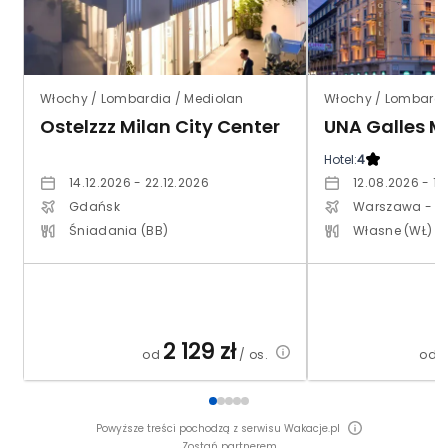
Włochy / Lombardia / Mediolan
Włochy / Lombardi
Ostelzzz Milan City Center
UNA Galles M
Hotel:
4
14.12.2026 - 22.12.2026
12.08.2026 - 1
Gdańsk
Warszawa - M
Śniadania (BB)
Własne (WŁ)
2 129
zł
od
/ os.
od
Powyższe treści pochodzą z serwisu Wakacje.pl
Zostań partnerem