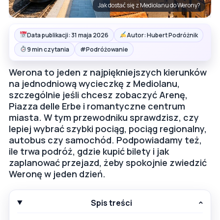
Jak dostać się z Mediolanu do Werony?
Data publikacji: 31 maja 2026
Autor: Hubert Podróżnik
#
9 min czytania
Podróżowanie
Werona to jeden z najpiękniejszych kierunków
na jednodniową wycieczkę z Mediolanu,
szczególnie jeśli chcesz zobaczyć Arenę,
Piazza delle Erbe i romantyczne centrum
miasta. W tym przewodniku sprawdzisz, czy
lepiej wybrać szybki pociąg, pociąg regionalny,
autobus czy samochód. Podpowiadamy też,
ile trwa podróż, gdzie kupić bilety i jak
zaplanować przejazd, żeby spokojnie zwiedzić
Weronę w jeden dzień.
Spis treści