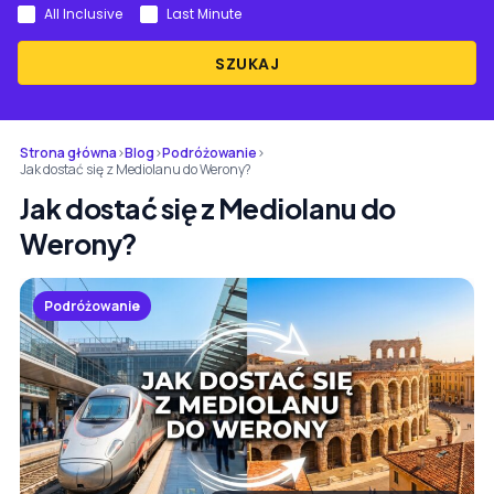
All Inclusive
Last Minute
SZUKAJ
Strona główna
›
Blog
›
Podróżowanie
›
Jak dostać się z Mediolanu do Werony?
Jak dostać się z Mediolanu do
Werony?
Podróżowanie