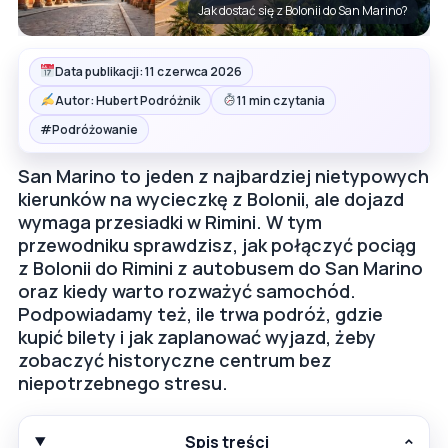
Jak dostać się z Bolonii do San Marino?
Data publikacji: 11 czerwca 2026
Autor: Hubert Podróżnik
11 min czytania
#
Podróżowanie
San Marino to jeden z najbardziej nietypowych
kierunków na wycieczkę z Bolonii, ale dojazd
wymaga przesiadki w Rimini. W tym
przewodniku sprawdzisz, jak połączyć pociąg
z Bolonii do Rimini z autobusem do San Marino
oraz kiedy warto rozważyć samochód.
Podpowiadamy też, ile trwa podróż, gdzie
kupić bilety i jak zaplanować wyjazd, żeby
zobaczyć historyczne centrum bez
niepotrzebnego stresu.
Spis treści