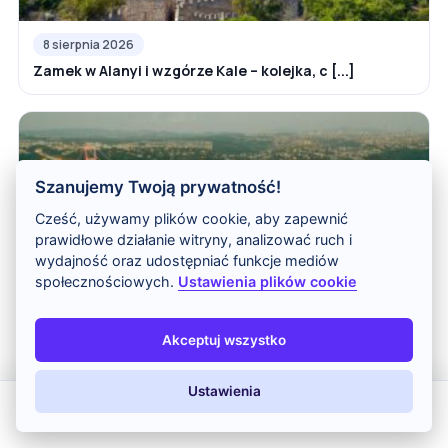
8 sierpnia 2026
Zamek w Alanyi i wzgórze Kale – kolejka, c [...]
Szanujemy Twoją prywatność!
Cześć, używamy plików cookie, aby zapewnić
prawidłowe działanie witryny, analizować ruch i
wydajność oraz udostępniać funkcje mediów
społecznościowych.
Ustawienia plików cookie
7 sierpnia 2026
Cieśnina Bosfor w Stambule – rejs, atrakcj [...]
Akceptuj wszystko
Ustawienia
All Inclusive
Last Minute
LATO 2026
Z dziećmi