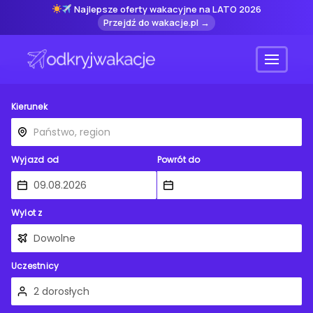
Najlepsze oferty wakacyjne na LATO 2026
Przejdź do wakacje.pl →
Menu
Kierunek
Wyjazd od
Powrót do
Wylot z
Uczestnicy