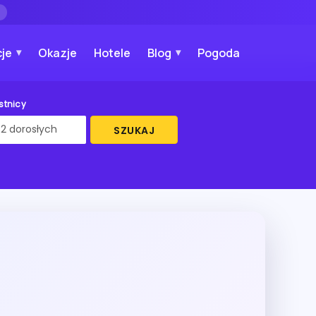
→
je
Okazje
Hotele
Blog
Pogoda
stnicy
SZUKAJ