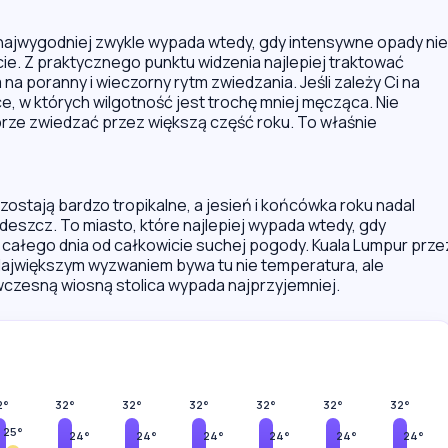
 najwygodniej zwykle wypada wtedy, gdy intensywne opady nie
ie. Z praktycznego punktu widzenia najlepiej traktować
 na poranny i wieczorny rytm zwiedzania. Jeśli zależy Ci na
e, w których wilgotność jest trochę mniej męcząca. Nie
obrze zwiedzać przez większą część roku. To właśnie
pozostają bardzo tropikalne, a jesień i końcówka roku nadal
deszcz. To miasto, które najlepiej wypada wtedy, gdy
a całego dnia od całkowicie suchej pogody. Kuala Lumpur prze
 Największym wyzwaniem bywa tu nie temperatura, ale
 wczesną wiosną stolica wypada najprzyjemniej.
2°
32°
32°
32°
32°
32°
32°
25°
24°
24°
24°
24°
24°
24°