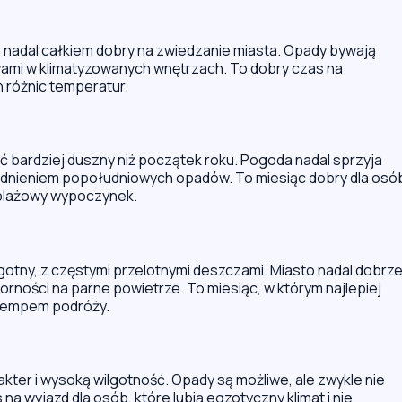
le nadal całkiem dobry na zwiedzanie miasta. Opady bywają
erwami w klimatyzowanych wnętrzach. To dobry czas na
h różnic temperatur.
ć bardziej duszny niż początek roku. Pogoda nadal sprzyja
ględnieniem popołudniowych opadów. To miesiąc dobry dla osó
o plażowy wypoczynek.
ilgotny, z częstymi przelotnymi deszczami. Miasto nadal dobrz
orności na parne powietrze. To miesiąc, w którym najlepiej
 tempem podróży.
akter i wysoką wilgotność. Opady są możliwe, ale zwykle nie
na wyjazd dla osób, które lubią egzotyczny klimat i nie