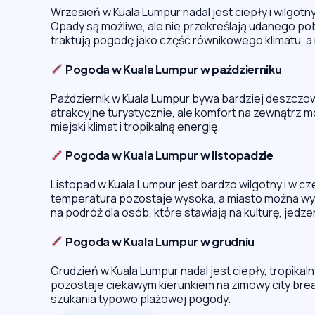
Wrzesień w Kuala Lumpur nadal jest ciepły i wilgot
Opady są możliwe, ale nie przekreślają udanego pob
traktują pogodę jako część równikowego klimatu, a
Pogoda w Kuala Lumpur w październiku
Październik w Kuala Lumpur bywa bardziej deszczowy
atrakcyjne turystycznie, ale komfort na zewnątrz moż
miejski klimat i tropikalną energię.
Pogoda w Kuala Lumpur w listopadzie
Listopad w Kuala Lumpur jest bardzo wilgotny i w cz
temperatura pozostaje wysoka, a miasto można wy
na podróż dla osób, które stawiają na kulturę, jedze
Pogoda w Kuala Lumpur w grudniu
Grudzień w Kuala Lumpur nadal jest ciepły, tropikaln
pozostaje ciekawym kierunkiem na zimowy city bre
szukania typowo plażowej pogody.