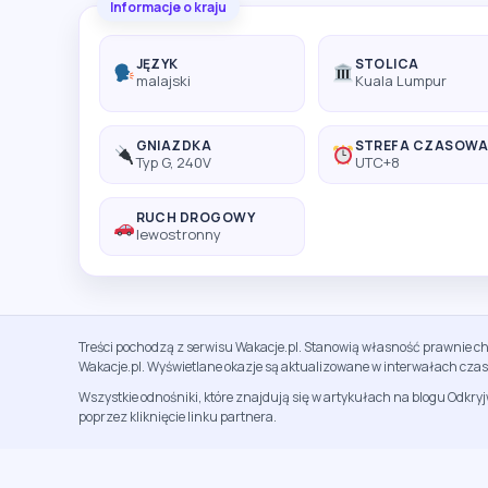
Informacje o kraju
JĘZYK
STOLICA
malajski
Kuala Lumpur
GNIAZDKA
STREFA CZASOW
Typ G, 240V
UTC+8
RUCH DROGOWY
lewostronny
Treści pochodzą z serwisu Wakacje.pl. Stanowią własność prawnie ch
Wakacje.pl. Wyświetlane okazje są aktualizowane w interwałach cza
Wszystkie odnośniki, które znajdują się w artykułach na blogu Odkry
poprzez kliknięcie linku partnera.