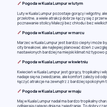
Pogoda w Kuala Lumpur w lutym
Luty w Kuala Lumpur pozostaje gorący i wilgotny, a
przelotne, a wiele atrakcji dobrze łączy się z prz
poznawanie stolicy Malezji bez chłodu i bez wielkic
Pogoda w Kuala Lumpur w marcu
Marzec w Kuala Lumpur jest bardzo ciepły i może by
city breakowi, ale najlepiej planować dzień z uwz
nastawionych bardziej na miejski klimat niż typow
Pogoda w Kuala Lumpur w kwietniu
Kwiecień w Kuala Lumpur jest gorący, tropikalny i w
nadaje się na zwiedzanie, ale komfort zależy od odp
łączyć atrakcje na zewnątrz z bardziej spokojnym
Pogoda w Kuala Lumpur w maju
Maj w Kuala Lumpur nadal ma bardzo tropikalny char
odbierają całego dnia na zwiedzanie. To dobry czas 