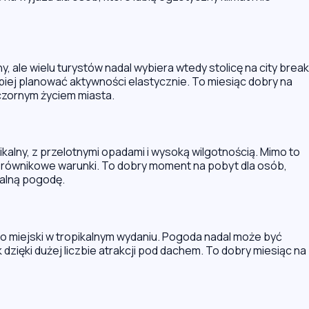
, ale wielu turystów nadal wybiera wtedy stolicę na city break
iej planować aktywności elastycznie. To miesiąc dobry na
czornym życiem miasta.
pikalny, z przelotnymi opadami i wysoką wilgotnością. Mimo to
z równikowe warunki. To dobry moment na pobyt dla osób,
dealną pogodę.
owo miejski w tropikalnym wydaniu. Pogoda nadal może być
 dzięki dużej liczbie atrakcji pod dachem. To dobry miesiąc na