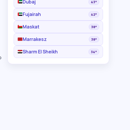
Dubaj
43°
Fujairah
42°
Maskat
38°
Marrakesz
38°
Sharm El Sheikh
34°
b
e