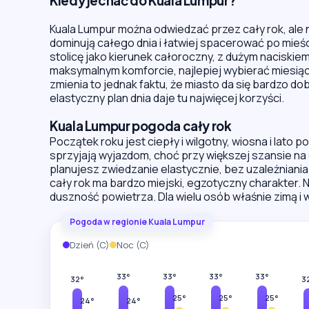
Kiedy jechać do Kuala Lumpur?
Kuala Lumpur można odwiedzać przez cały rok, ale
dominują całego dnia i łatwiej spacerować po mieśc
stolicę jako kierunek całoroczny, z dużym naciskiem
maksymalnym komforcie, najlepiej wybierać miesiąc
zmienia to jednak faktu, że miasto da się bardzo d
elastyczny plan dnia daje tu najwięcej korzyści.
Kuala Lumpur pogoda cały rok
Początek roku jest ciepły i wilgotny, wiosna i lato 
sprzyjają wyjazdom, choć przy większej szansie na 
planujesz zwiedzanie elastycznie, bez uzależniani
cały rok ma bardzo miejski, egzotyczny charakter.
duszność powietrza. Dla wielu osób właśnie zimą i
Pogoda w regionie Kuala Lumpur
Dzień (C)
Noc (C)
33°
33°
33°
33°
32°
3
25°
25°
25°
24°
24°