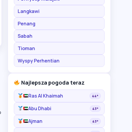
Langkawi
Penang
Sabah
Tioman
Wyspy Perhentian
Najlepsza pogoda teraz
Ras Al Khaimah
44°
Abu Dhabi
43°
o
Ajman
43°