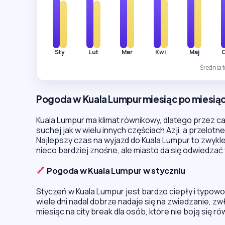
Sty
Lut
Mar
Kwi
Maj
Średnia 
Pogoda w Kuala Lumpur miesiąc po miesią
Kuala Lumpur ma klimat równikowy, dlatego przez cał
suchej jak w wielu innych częściach Azji, a przelot
Najlepszy czas na wyjazd do Kuala Lumpur to zwykl
nieco bardziej znośne, ale miasto da się odwiedzać 
Pogoda w Kuala Lumpur w styczniu
Styczeń w Kuala Lumpur jest bardzo ciepły i typowo 
wiele dni nadal dobrze nadaje się na zwiedzanie, zw
miesiąc na city break dla osób, które nie boją się r