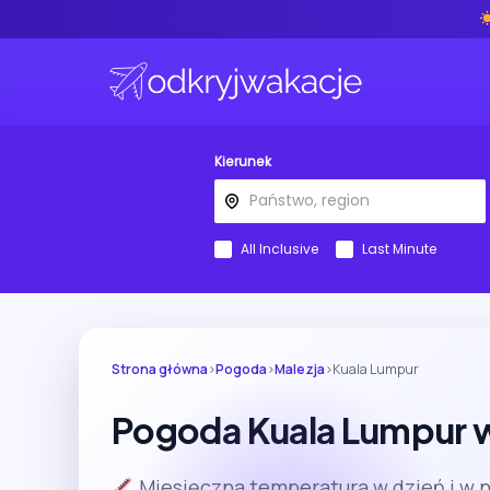
Kierunek
All Inclusive
Last Minute
Strona główna
›
Pogoda
›
Malezja
›
Kuala Lumpur
Pogoda Kuala Lumpur w
Miesięczna temperatura w dzień i w 