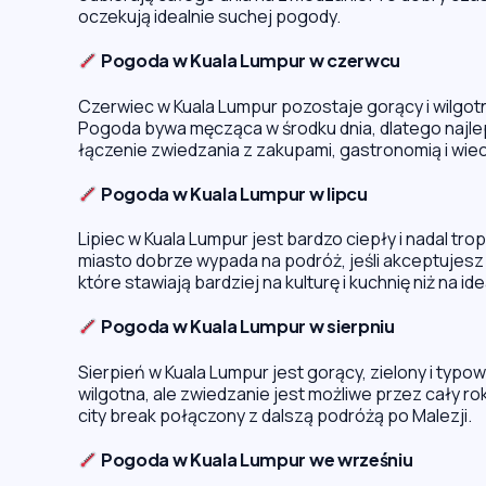
oczekują idealnie suchej pogody.
Pogoda w Kuala Lumpur w czerwcu
Czerwiec w Kuala Lumpur pozostaje gorący i wilgotny
Pogoda bywa męcząca w środku dnia, dlatego najlep
łączenie zwiedzania z zakupami, gastronomią i wie
Pogoda w Kuala Lumpur w lipcu
Lipiec w Kuala Lumpur jest bardzo ciepły i nadal tro
miasto dobrze wypada na podróż, jeśli akceptujes
które stawiają bardziej na kulturę i kuchnię niż na i
Pogoda w Kuala Lumpur w sierpniu
Sierpień w Kuala Lumpur jest gorący, zielony i typ
wilgotna, ale zwiedzanie jest możliwe przez cały rok
city break połączony z dalszą podróżą po Malezji.
Pogoda w Kuala Lumpur we wrześniu