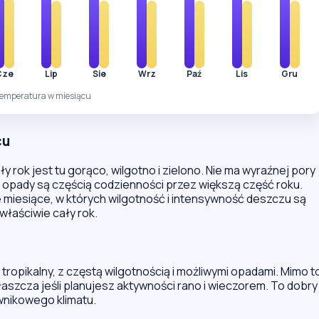
Cze
Lip
Sie
Wrz
Paź
Lis
Gru
temperatura w miesiącu
cu
y rok jest tu gorąco, wilgotno i zielono. Nie ma wyraźnej pory
ne opady są częścią codzienności przez większą część roku.
e miesiące, w których wilgotność i intensywność deszczu są
właściwie cały rok.
tropikalny, z częstą wilgotnością i możliwymi opadami. Mimo t
łaszcza jeśli planujesz aktywności rano i wieczorem. To dobry
ównikowego klimatu.