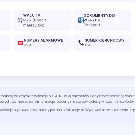
WALUTA
DOKUMENTY DO
MYR (ringgit
WJAZDU
Paszport
malezyjski)
A
NUMERY ALARMOWE
NUMER KIERUNKOWY
999
+60
ronioną należącą do Wakacje.pl S.A. i/lub jej partnerów. Ceny i dostępność są dy
sowych. Zamieszczone informacje lub ceny nie stanowią oferty w rozumieniu Kodek
jwakacje.pl prowadzą do strony partnera: Wakacje.pl. Wydawca serwisu otrzymuje p