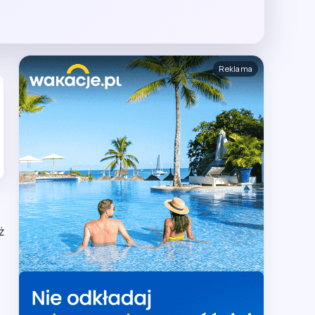
Reklama
ż