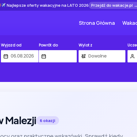
Najlepsze oferty wakacyjne na LATO 2026
Przejdź do wakacje.pl 
Strona Główna
Wakac
Wyjazd od
Powrót do
Wylot z
Ucze
 Malezji
6 okazji
nocy oraz praktyczne wskazówki. Sprawdź kiedy