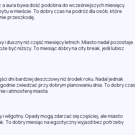
ny, a aura bywa dość podobna do wcześniejszych miesięcy.
ytu w mieście. To dobry czas na podróż dla osób, które
 nie przeszkodę.
 i duszny niż część miesięcy letnich. Miasto nadal pozostaje
e być niższy. To miesiąc dobry na city break, jeśli lubisz
ęści dni bardziej deszczowy niż środek roku. Nadal jednak
godnie zwiedzać przy dobrym planowaniu dnia. To dobry cza
nie i atmosferę miasta.
y i wilgotny. Opady mogą zdarzać się częściej, ale miasto
ak. To dobry miesiąc na egzotyczny wyjazd bez potrzeby