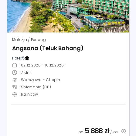
Malezja / Penang
Angsana (Teluk Bahang)
Hotel:
5
02.12.2026 - 10.12.2026
7
dni
Warszawa - Chopin
Śniadania (BB)
Rainbow
5 888
zł
od
/ os.