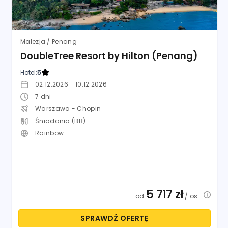
Malezja / Penang
DoubleTree Resort by Hilton (Penang)
Hotel:
5
02.12.2026 - 10.12.2026
7
dni
Warszawa - Chopin
Śniadania (BB)
Rainbow
5 717
zł
od
/ os.
SPRAWDŹ OFERTĘ