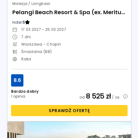
Malezja / Langkawi
Pelangi Beach Resort & Spa (ex. Meritus Pelangi Beach Resort)
Hotel:
5
17.03.2027 - 25.03.2027
7
dni
Warszawa - Chopin
Śniadania (BB)
Itaka
8.6
Bardzo dobry
8 525
zł
1 opinia
od
/ os.
SPRAWDŹ OFERTĘ