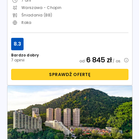
7
dni
Warszawa - Chopin
Śniadania (BB)
Itaka
8.3
Bardzo dobry
6 845
zł
7 opinii
od
/ os.
SPRAWDŹ OFERTĘ