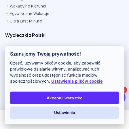
Wakacyjne Kierunki
Egzotyczne Wakacje
Chrome
Safari iOS
Safari macOS
Edge
Ultra Last Minute
Firefox
Inna
Wycieczki z Polski
Ustawienia → Prywatność i bezpieczeństwo → Pliki cookie innych
firm → ustaw „Zezwalaj”.
Na czas rezerwacji nie blokuj cookies i śledzenia dla tej witryny.
Pogoda
Na czas rezerwacji nie korzystaj z trybu incognito.
Szanujemy Twoją prywatność!
Okazje
Kontakt
Cześć, używamy plików cookie, aby zapewnić
prawidłowe działanie witryny, analizować ruch i
Wakacje z Niemiec
wydajność oraz udostępniać funkcje mediów
Polityka Prywatności
społecznościowych.
Ustawienia plików cookie
Wakacje w Egipcie
1
Rankingi hoteli
Akceptuj wszystko
Ustawienia
Partnerem serwisu jest portal Wakacje.pl
O nas
Kontakt i reklama
Polityka prywatności
All Inclusive
Last Minute
LATO 2026
Z dziećmi
Copyright (c) 2026 Odkryj Wakacje