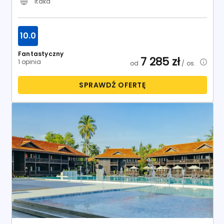
Itaka
10.0
Fantastyczny
7 285
zł
1 opinia
od
/ os.
SPRAWDŹ OFERTĘ