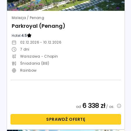
Malezja / Penang
Parkroyal (Penang)
Hotel:
4.5
02.12.2026 - 10.12.2026
7
dni
Warszawa - Chopin
Śniadania (BB)
Rainbow
6 338
zł
od
/ os.
SPRAWDŹ OFERTĘ