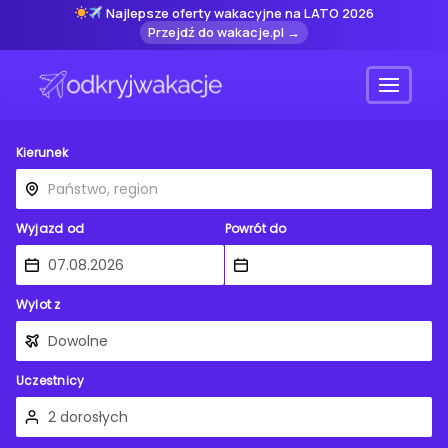
Najlepsze oferty wakacyjne na LATO 2026
Przejdź do wakacje.pl →
Menu
Kierunek
Wyjazd od
Powrót do
Wylot z
Uczestnicy