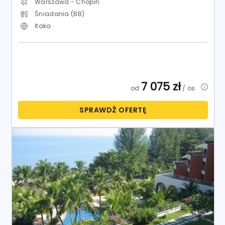
Warszawa - Chopin
Śniadania (BB)
Itaka
7 075
zł
od
/ os.
SPRAWDŹ OFERTĘ