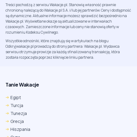
Treści pochodzą z serwisu Wakacje.pl. Stanowią własność prawnie
chronioną należącą do Wakacje.pl S.A. i/lub jej partnerów. Ceny i dostępność
są dynamiczne. Aktualne informacje możesz sprawdzić bezpośrednio na
Wakacje.pl. Wyświetlane okazje są aktualizowane w interwałach
czasowych. Zamieszczone informacje lub ceny nie stanowią oferty w
rozumieniu Kodeksu Cywilnego.
Wszystkie odnośniki, które znajdują się w artykułach na blogu
Odkryjwakacje.pl prowadzą do strony partnera: Wakacje.pl. Wydawca
serwisu otrzymuje prowizje za każdą sfinalizowaną transakcję, która
została rozpoczęta poprzez kliknięcie linku partnera.
Tanie Wakacje
Egipt
Turcja
Tunezja
Grecja
Hiszpania