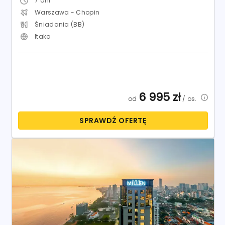
7
dni
Warszawa - Chopin
Śniadania (BB)
Itaka
6 995
zł
od
/ os.
SPRAWDŹ OFERTĘ