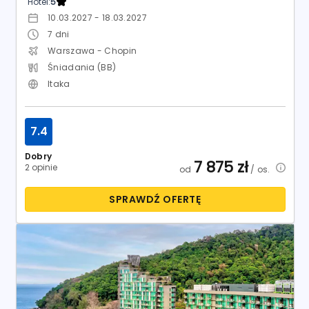
Hotel:
5
10.03.2027 - 18.03.2027
7
dni
Warszawa - Chopin
Śniadania (BB)
Itaka
7.4
Dobry
7 875
zł
2 opinie
od
/ os.
SPRAWDŹ OFERTĘ