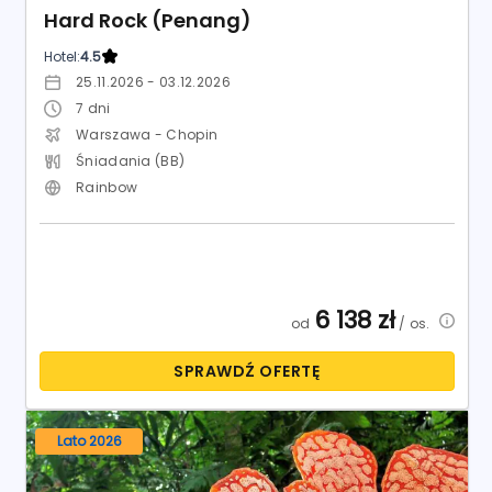
Hard Rock (Penang)
Hotel:
4.5
25.11.2026 - 03.12.2026
7
dni
Warszawa - Chopin
Śniadania (BB)
Rainbow
6 138
zł
od
/ os.
SPRAWDŹ OFERTĘ
Lato 2026