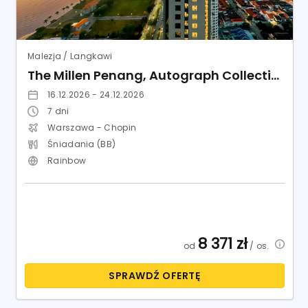
Malezja / Langkawi
The Millen Penang, Autograph Collection
16.12.2026 - 24.12.2026
7
dni
Warszawa - Chopin
Śniadania (BB)
Rainbow
8 371
zł
od
/ os.
SPRAWDŹ OFERTĘ