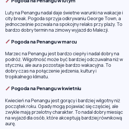
Pogoda na Penangu w lutym
Luty na Penangu nadal daje świetne warunki na wakacje i
city break. Pogoda sprzyja odkrywaniu George Town, a
jednocześnie pozwala na spokojny relaks przy plaży. To
bardzo dobry termin na zimowy wyjazd do Malezji.
Pogoda na Penangu w marcu
Marzec na Penangu jest bardzo ciepły i nadal dobry na
podróż. Wilgotność może być bardziej odczuwalna niż w
styczniu, ale aura pozostaje bardzo wakacyjna. To
dobry czas na połączenie jedzenia, kultury i
tropikalnego klimatu.
Pogoda na Penangu w kwietniu
Kwiecień na Penangu jest gorący i bardziej wilgotny niż
początek roku. Opady mogą pojawiać się częściej, ale
zwykle mają przelotny charakter. To nadal dobry miesiąc
na wyjazd dla osób, które akceptują bardziej równikową
aurę.