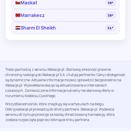
Maskat
38°
Marrakesz
38°
Sharm El Sheikh
34°
Treści pochodzą z serwisu Wakacje.pl. Stanowią własność prawnie
chronioną należącą do Wakacje.pl S.A. i/lub jej partnerów. Ceny i dostępność
są dynamiczne. Aktualne informacje możesz sprawdzić bezpośrednio na
Wakacje.pl. Wyświetlane okazje są aktualizowane w interwałach
czasowych. Zamieszczone informacje lub ceny nie stanowią oferty w
rozumieniu Kodeksu Cywilnego.
Wszystkie odnośniki, które znajdują się w artykułach na blogu
Odkryjwakacje.pl prowadzą do strony partnera: Wakacje.pl. Wydawca
serwisu otrzymuje prowizje za każdą sfinalizowaną transakcję, która
została rozpoczęta poprzez kliknięcie linku partnera.