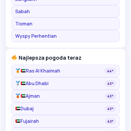
Sabah
Tioman
Wyspy Perhentian
Najlepsza pogoda teraz
Ras Al Khaimah
44°
Abu Dhabi
43°
Ajman
43°
Dubaj
43°
Fujairah
42°