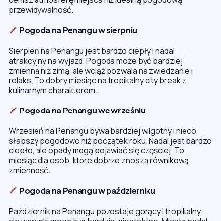
cenisz atmosferę miejsca niż idealną pogodową
przewidywalność.
Pogoda na Penangu w sierpniu
Sierpień na Penangu jest bardzo ciepły i nadal
atrakcyjny na wyjazd. Pogoda może być bardziej
zmienna niż zimą, ale wciąż pozwala na zwiedzanie i
relaks. To dobry miesiąc na tropikalny city break z
kulinarnym charakterem.
Pogoda na Penangu we wrześniu
Wrzesień na Penangu bywa bardziej wilgotny i nieco
słabszy pogodowo niż początek roku. Nadal jest bardzo
ciepło, ale opady mogą pojawiać się częściej. To
miesiąc dla osób, które dobrze znoszą równikową
zmienność.
Pogoda na Penangu w październiku
Październik na Penangu pozostaje gorący i tropikalny,
ale warunki mogą być bardziej niestabilne. Miasto nadal