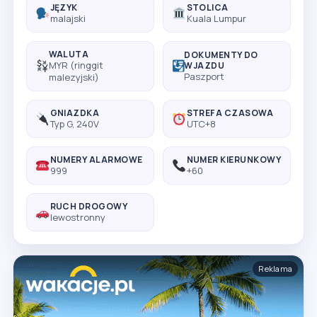
JĘZYK
STOLICA
malajski
Kuala Lumpur
WALUTA
DOKUMENTY DO
MYR (ringgit
WJAZDU
Paszport
malezyjski)
GNIAZDKA
STREFA CZASOWA
Typ G, 240V
UTC+8
NUMERY ALARMOWE
NUMER KIERUNKOWY
999
+60
RUCH DROGOWY
lewostronny
Reklama