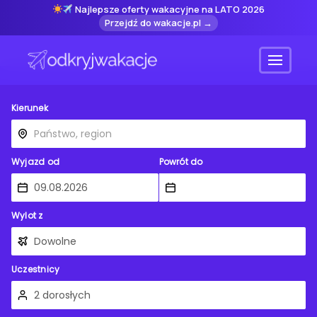
Najlepsze oferty wakacyjne na LATO 2026
Przejdź do wakacje.pl →
Menu
Kierunek
Wyjazd od
Powrót do
Wylot z
Uczestnicy