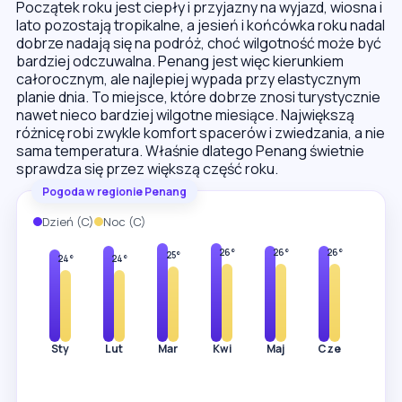
Początek roku jest ciepły i przyjazny na wyjazd, wiosna i
lato pozostają tropikalne, a jesień i końcówka roku nadal
dobrze nadają się na podróż, choć wilgotność może być
bardziej odczuwalna. Penang jest więc kierunkiem
całorocznym, ale najlepiej wypada przy elastycznym
planie dnia. To miejsce, które dobrze znosi turystycznie
nawet nieco bardziej wilgotne miesiące. Największą
różnicę robi zwykle komfort spacerów i zwiedzania, a nie
sama temperatura. Właśnie dlatego Penang świetnie
sprawdza się przez większą część roku.
Pogoda w regionie Penang
Dzień (C)
Noc (C)
33°
33°
32°
32°
32°
31°
31°
26°
26°
26°
25°
25°
24°
24°
Sty
Lut
Mar
Kwi
Maj
Cze
Lip