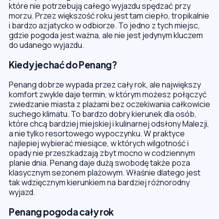
które nie potrzebują całego wyjazdu spędzać przy
morzu. Przez większość roku jest tam ciepło, tropikalnie
i bardzo azjatycko w odbiorze. To jedno z tych miejsc,
gdzie pogoda jest ważna, ale nie jest jedynym kluczem
do udanego wyjazdu.
Kiedy jechać do Penang?
Penang dobrze wypada przez cały rok, ale największy
komfort zwykle daje termin, w którym możesz połączyć
zwiedzanie miasta z plażami bez oczekiwania całkowicie
suchego klimatu. To bardzo dobry kierunek dla osób,
które chcą bardziej miejskiej i kulinarnej odsłony Malezji,
a nie tylko resortowego wypoczynku. W praktyce
najlepiej wybierać miesiące, w których wilgotność i
opady nie przeszkadzają zbyt mocno w codziennym
planie dnia. Penang daje dużą swobodę także poza
klasycznym sezonem plażowym. Właśnie dlatego jest
tak wdzięcznym kierunkiem na bardziej różnorodny
wyjazd.
Penang pogoda cały rok