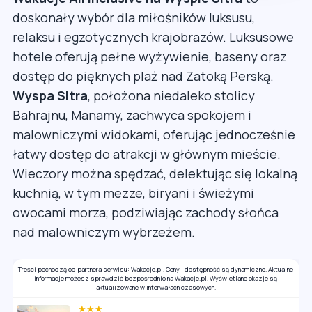
doskonały wybór dla miłośników luksusu,
relaksu i egzotycznych krajobrazów. Luksusowe
hotele oferują pełne wyżywienie, baseny oraz
dostęp do pięknych plaż nad Zatoką Perską.
Wyspa Sitra
, położona niedaleko stolicy
Bahrajnu, Manamy, zachwyca spokojem i
malowniczymi widokami, oferując jednocześnie
łatwy dostęp do atrakcji w głównym mieście.
Wieczory można spędzać, delektując się lokalną
kuchnią, w tym mezze, biryani i świeżymi
owocami morza, podziwiając zachody słońca
nad malowniczym wybrzeżem.
Treści pochodzą od partnera serwisu: Wakacje.pl. Ceny i dostępność są dynamiczne. Aktualne
informacje możesz sprawdzić bezpośrednio na Wakacje.pl. Wyświetlane okazje są
aktualizowane w interwałach czasowych.
★★★