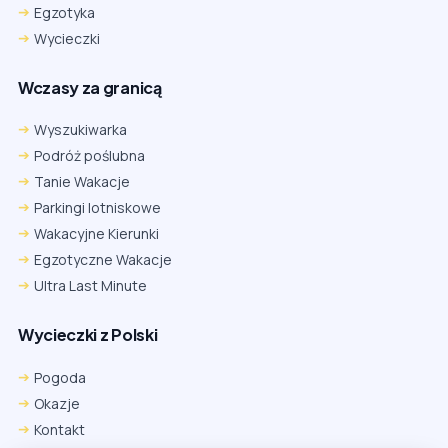
Egzotyka
Wycieczki
Wczasy za granicą
Wyszukiwarka
Podróż poślubna
Tanie Wakacje
Parkingi lotniskowe
Wakacyjne Kierunki
Egzotyczne Wakacje
Ultra Last Minute
Wycieczki z Polski
Chrome
Safari iOS
Safari macOS
Edge
Pogoda
Firefox
Inna
Okazje
Ustawienia → Prywatność i bezpieczeństwo → Pliki cookie innych
Kontakt
firm → ustaw „Zezwalaj”.
Na czas rezerwacji nie blokuj cookies i śledzenia dla tej witryny.