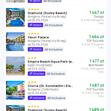
All Inclusive
Berlin
★★★★
1 447 zł
Diamond (Sunny Beach)
Bułgaria (Słoneczny Brzeg)
Easygo
od 28.09.2026
6.4 /10 (215 opinii)
7 dni
All Inclusive
Modlin
★★★★
1 464 zł
Yavor Palace
Bułgaria (Słoneczny Brzeg)
TOP Touristik
od 30.09.2026
5.9 /10 (112 opinii)
7 dni
All Inclusive
Modlin
★★★
1 477 zł
Empire Beach Aqua Park (ex. Triton Empire Beach Resort Hurghada)
Egipt (Hurghada)
Best Reisen
od 23.11.2026
7.0 /10 (196 opinii)
7 dni
All Inclusive
Wrocław
★★★
1 487 zł
Gloria (St. Konstantin i Elena)
Bułgaria (Złote Piaski)
TOP Touristik
od 15.09.2026
6.9 /10 (71 opinii)
7 dni
All Inclusive
Katowice
★★★★
1 489 zł
Diamond (Sunny Beach)