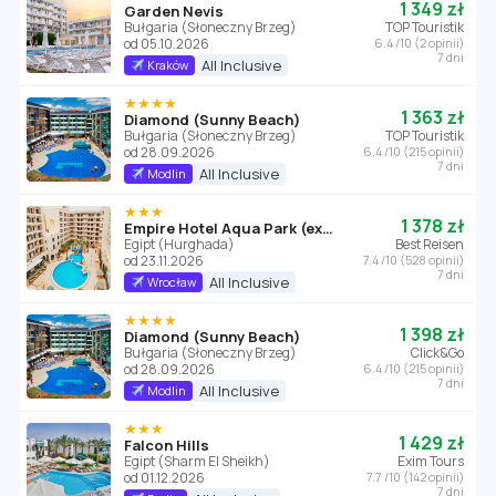
1 349 zł
Garden Nevis
Bułgaria (Słoneczny Brzeg)
TOP Touristik
od 05.10.2026
6.4 /10 (2 opinii)
7 dni
All Inclusive
Kraków
★★★★
1 363 zł
Diamond (Sunny Beach)
Bułgaria (Słoneczny Brzeg)
TOP Touristik
od 28.09.2026
6.4 /10 (215 opinii)
7 dni
All Inclusive
Modlin
★★★
1 378 zł
Empire Hotel Aqua Park (ex. Triton Empire Hotel Hurghada)
Egipt (Hurghada)
Best Reisen
od 23.11.2026
7.4 /10 (528 opinii)
7 dni
All Inclusive
Wrocław
★★★★
1 398 zł
Diamond (Sunny Beach)
Bułgaria (Słoneczny Brzeg)
Click&Go
od 28.09.2026
6.4 /10 (215 opinii)
7 dni
All Inclusive
Modlin
★★★
1 429 zł
Falcon Hills
Egipt (Sharm El Sheikh)
Exim Tours
od 01.12.2026
7.7 /10 (142 opinii)
7 dni