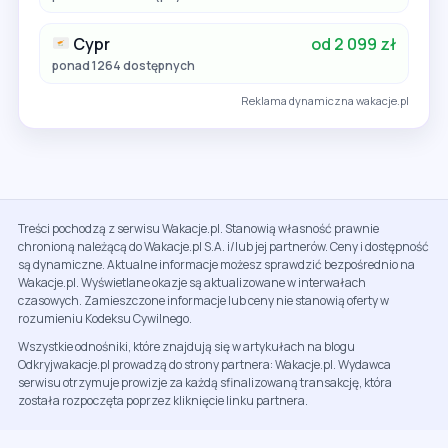
Cypr
od 2 099 zł
ponad 1264 dostępnych
Reklama dynamiczna wakacje.pl
Treści pochodzą z serwisu Wakacje.pl. Stanowią własność prawnie
chronioną należącą do Wakacje.pl S.A. i/lub jej partnerów. Ceny i dostępność
są dynamiczne. Aktualne informacje możesz sprawdzić bezpośrednio na
Wakacje.pl. Wyświetlane okazje są aktualizowane w interwałach
czasowych. Zamieszczone informacje lub ceny nie stanowią oferty w
rozumieniu Kodeksu Cywilnego.
Wszystkie odnośniki, które znajdują się w artykułach na blogu
Odkryjwakacje.pl prowadzą do strony partnera: Wakacje.pl. Wydawca
serwisu otrzymuje prowizje za każdą sfinalizowaną transakcję, która
została rozpoczęta poprzez kliknięcie linku partnera.