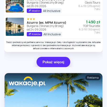
Bułgaria (Słoneczny Brzeg)
Oasis Tours
od 28.09.2026
6.4 /10 (215 opinii)
7 dni
All Inclusive
Modlin
★★★
1 490 zł
Azurro (ex. MPM Azurro)
Bułgaria (Słoneczny Brzeg)
TOP Touristik
od 24.09.2026
6.2 /10 (92 opinii)
7 dni
All Inclusive
Kraków
Treści pochodzą od partnera serwisu: Wakacje.pl. Ceny i dostępność są dynamiczne. Aktualne
informacje możesz sprawdzić bezpośrednio na Wakacje.pl. Wyświetlane okazje są
aktualizowane w interwałach czasowych.
Pokaż więcej
Reklama