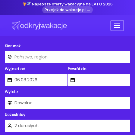
Najlepsze oferty wakacyjne na LATO 2026
Przejdź do wakacje.pl →
Menu
Kierunek
Wyjazd od
Powrót do
Wylot z
Uczestnicy