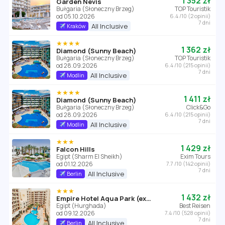
1 352 zł
Garden Nevis
Bułgaria (Słoneczny Brzeg)
TOP Touristik
od 05.10.2026
6.4 /10 (2 opinii)
7 dni
All Inclusive
Kraków
★★★★
1 362 zł
Diamond (Sunny Beach)
Bułgaria (Słoneczny Brzeg)
TOP Touristik
od 28.09.2026
6.4 /10 (215 opinii)
7 dni
All Inclusive
Modlin
★★★★
1 411 zł
Diamond (Sunny Beach)
Bułgaria (Słoneczny Brzeg)
Click&Go
od 28.09.2026
6.4 /10 (215 opinii)
7 dni
All Inclusive
Modlin
★★★
1 429 zł
Falcon Hills
Egipt (Sharm El Sheikh)
Exim Tours
od 01.12.2026
7.7 /10 (142 opinii)
7 dni
All Inclusive
Berlin
★★★
1 432 zł
Empire Hotel Aqua Park (ex. Triton Empire Hotel Hurghada)
Egipt (Hurghada)
Best Reisen
od 09.12.2026
7.4 /10 (528 opinii)
7 dni
All Inclusive
Berlin