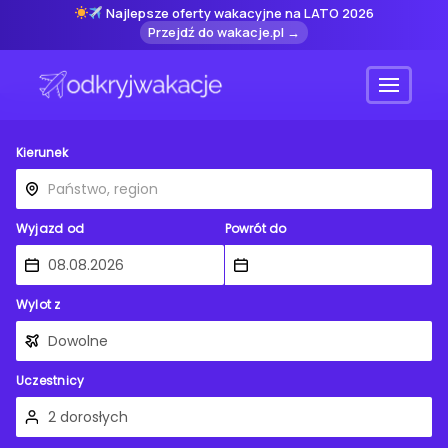
Najlepsze oferty wakacyjne na LATO 2026
Przejdź do wakacje.pl →
Menu
Kierunek
Wyjazd od
Powrót do
Wylot z
Uczestnicy