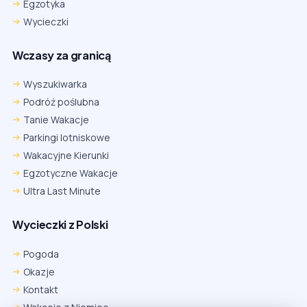
Egzotyka
Wycieczki
Wczasy za granicą
Wyszukiwarka
Podróż poślubna
Tanie Wakacje
Parkingi lotniskowe
Wakacyjne Kierunki
Egzotyczne Wakacje
Ultra Last Minute
Wycieczki z Polski
Chrome
Safari iOS
Safari macOS
Edge
Pogoda
Firefox
Inna
Okazje
Ustawienia → Prywatność i bezpieczeństwo → Pliki cookie innych
Kontakt
firm → ustaw „Zezwalaj”.
Na czas rezerwacji nie blokuj cookies i śledzenia dla tej witryny.