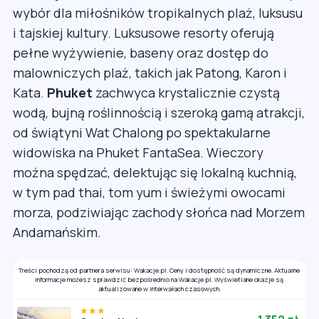
wybór dla miłośników tropikalnych plaż, luksusu
i tajskiej kultury. Luksusowe resorty oferują
pełne wyżywienie, baseny oraz dostęp do
malowniczych plaż, takich jak Patong, Karon i
Kata.
Phuket
zachwyca krystalicznie czystą
wodą, bujną roślinnością i szeroką gamą atrakcji,
od świątyni Wat Chalong po spektakularne
widowiska na Phuket FantaSea. Wieczory
można spędzać, delektując się lokalną kuchnią,
w tym pad thai, tom yum i świeżymi owocami
morza, podziwiając zachody słońca nad Morzem
Andamańskim.
Treści pochodzą od partnera serwisu: Wakacje.pl. Ceny i dostępność są dynamiczne. Aktualne
informacje możesz sprawdzić bezpośrednio na Wakacje.pl. Wyświetlane okazje są
aktualizowane w interwałach czasowych.
★★★