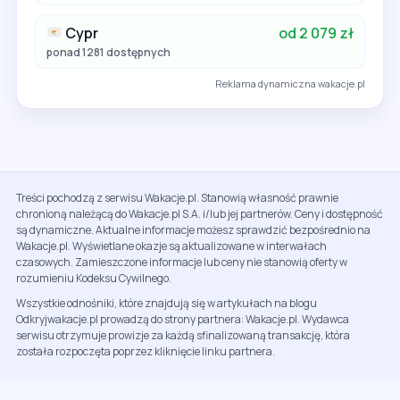
Cypr
od 2 079 zł
ponad 1281 dostępnych
Reklama dynamiczna wakacje.pl
Treści pochodzą z serwisu Wakacje.pl. Stanowią własność prawnie
chronioną należącą do Wakacje.pl S.A. i/lub jej partnerów. Ceny i dostępność
są dynamiczne. Aktualne informacje możesz sprawdzić bezpośrednio na
Wakacje.pl. Wyświetlane okazje są aktualizowane w interwałach
czasowych. Zamieszczone informacje lub ceny nie stanowią oferty w
rozumieniu Kodeksu Cywilnego.
Wszystkie odnośniki, które znajdują się w artykułach na blogu
Odkryjwakacje.pl prowadzą do strony partnera: Wakacje.pl. Wydawca
serwisu otrzymuje prowizje za każdą sfinalizowaną transakcję, która
została rozpoczęta poprzez kliknięcie linku partnera.