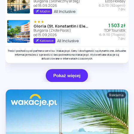
Bułgaria (Słoneczny Brzeg)
Ecco Holiday
od 18.09.2026
6.2 /10 (92 opinii)
7 dni
All Inclusive
Modlin
★★★
1 503 zł
Gloria (St. Konstantin i Elena)
Bułgaria (Złote Piaski)
TOP Touristik
od 15.09.2026
6.9 /10 (71 opinii)
7 dni
All Inclusive
Katowice
Treści pochodzą od partnera serwisu: Wakacje.pl. Ceny i dostępność są dynamiczne. Aktualne
informacje możesz sprawdzić bezpośrednio na Wakacje.pl. Wyświetlane okazje są
aktualizowane w interwałach czasowych.
Pokaż więcej
Reklama