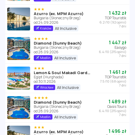
★★★
1 432 zł
Azurro (ex. MPM Azurro)
Bułgaria (Słoneczny Brzeg)
TOP Touristik
od 24.09.2026
6.2 /10 (92 opinii)
7 dni
All Inclusive
Kraków
★★★★
1 447 zł
Diamond (Sunny Beach)
Bułgaria (Słoneczny Brzeg)
Easygo
od 28.09.2026
6.4 /10 (215 opinii)
7 dni
All Inclusive
Modlin
★★★
1 461 zł
Lemon & Soul Makadi Garden (ex Labranda Garden Makadi)
Egipt (Hurghada)
TOP Touristik
od 30.11.2026
7.5 /10 (68 opinii)
7 dni
All Inclusive
Wrocław
★★★★
1 489 zł
Diamond (Sunny Beach)
Bułgaria (Słoneczny Brzeg)
Oasis Tours
od 28.09.2026
6.4 /10 (215 opinii)
7 dni
All Inclusive
Modlin
★★★
1 496 zł
Azurro (ex. MPM Azurro)