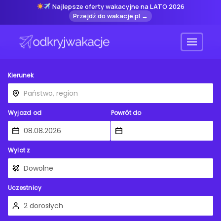
Najlepsze oferty wakacyjne na LATO 2026
Przejdź do wakacje.pl →
Menu
Kierunek
Wyjazd od
Powrót do
Wylot z
Uczestnicy