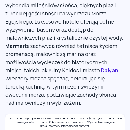
wybór dla miłośników słońca, pięknych plaż i
tureckiej gościnności na wybrzeżu Morza
Egejskiego. Luksusowe hotele oferują pełne
wyżywienie, baseny oraz dostęp do
malowniczych plaż i krystalicznie czystej wody.
Marmaris
zachwyca również tętniącą życiem
promenadą, malowniczą mariną oraz
możliwością wycieczek do historycznych
miejsc, takich jak ruiny Knidos i miasto
Dalyan
.
Wieczory można spędzać, delektując się
turecką kuchnią, w tym meze i świeżymi
owocami morza, podziwiając zachody słońca
nad malowniczym wybrzeżem.
Treści pochodzą od partnera serwisu: Wakacje.pl. Ceny i dostępność są dynamiczne. Aktualne
informacje możesz sprawdzić bezpośrednio na Wakacje.pl. Wyświetlane okazje są
aktualizowane w interwałach czasowych.