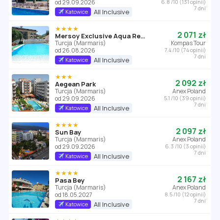
od 29.09.2026
6.8 /10 (131 opinii)
7 dni
All Inclusive
Katowice
★★★★
2 071 zł
Mersoy Exclusive Aqua Resort
Turcja (Marmaris)
Kompas Tour
od 26.08.2026
7.4 /10 (74 opinii)
7 dni
All Inclusive
Katowice
★★★
2 092 zł
Aegean Park
Turcja (Marmaris)
Anex Poland
od 29.09.2026
5.1 /10 (39 opinii)
7 dni
All Inclusive
Katowice
★★★★
2 097 zł
Sun Bay
Turcja (Marmaris)
Anex Poland
od 29.09.2026
6.3 /10 (3 opinii)
7 dni
All Inclusive
Katowice
★★★★
2 167 zł
Pasa Bey
Turcja (Marmaris)
Anex Poland
od 18.05.2027
8.5 /10 (12 opinii)
7 dni
All Inclusive
Katowice