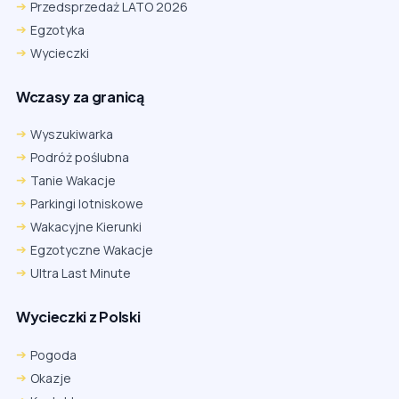
Przedsprzedaż LATO 2026
Egzotyka
Wycieczki
Wczasy za granicą
Wyszukiwarka
Podróż poślubna
Tanie Wakacje
Parkingi lotniskowe
Wakacyjne Kierunki
Egzotyczne Wakacje
Ultra Last Minute
Wycieczki z Polski
Chrome
Safari iOS
Safari macOS
Edge
Pogoda
Firefox
Inna
Okazje
Ustawienia → Prywatność i bezpieczeństwo → Pliki cookie innych