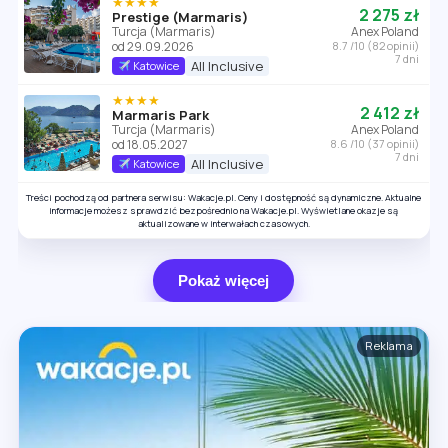
★★★★
2 275 zł
Prestige (Marmaris)
Turcja (Marmaris)
Anex Poland
od 29.09.2026
8.7 /10 (82 opinii)
7 dni
All Inclusive
Katowice
★★★★
2 412 zł
Marmaris Park
Turcja (Marmaris)
Anex Poland
od 18.05.2027
8.6 /10 (37 opinii)
7 dni
All Inclusive
Katowice
Treści pochodzą od partnera serwisu: Wakacje.pl. Ceny i dostępność są dynamiczne. Aktualne
informacje możesz sprawdzić bezpośrednio na Wakacje.pl. Wyświetlane okazje są
aktualizowane w interwałach czasowych.
Pokaż więcej
Reklama