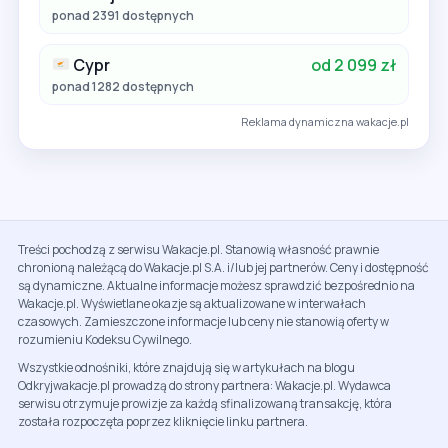
ponad 2391 dostępnych
Cypr
od 2 099 zł
ponad 1282 dostępnych
Reklama dynamiczna wakacje.pl
Treści pochodzą z serwisu Wakacje.pl. Stanowią własność prawnie
chronioną należącą do Wakacje.pl S.A. i/lub jej partnerów. Ceny i dostępność
są dynamiczne. Aktualne informacje możesz sprawdzić bezpośrednio na
Wakacje.pl. Wyświetlane okazje są aktualizowane w interwałach
czasowych. Zamieszczone informacje lub ceny nie stanowią oferty w
rozumieniu Kodeksu Cywilnego.
Wszystkie odnośniki, które znajdują się w artykułach na blogu
Odkryjwakacje.pl prowadzą do strony partnera: Wakacje.pl. Wydawca
serwisu otrzymuje prowizje za każdą sfinalizowaną transakcję, która
została rozpoczęta poprzez kliknięcie linku partnera.