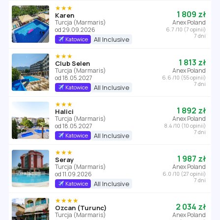
★★★
1 809 zł
Karen
Turcja (Marmaris)
Anex Poland
od 29.09.2026
6.7 /10 (7 opinii)
7 dni
All Inclusive
Katowice
★★★
1 813 zł
Club Selen
Turcja (Marmaris)
Anex Poland
od 18.05.2027
6.6 /10 (55 opinii)
7 dni
All Inclusive
Katowice
★★★
1 892 zł
Halici
Turcja (Marmaris)
Anex Poland
od 18.05.2027
8.4 /10 (10 opinii)
7 dni
All Inclusive
Katowice
★★★
1 987 zł
Seray
Turcja (Marmaris)
Anex Poland
od 11.09.2026
6.0 /10 (27 opinii)
7 dni
All Inclusive
Katowice
★★★★
2 034 zł
Ozcan (Turunc)
Turcja (Marmaris)
Anex Poland