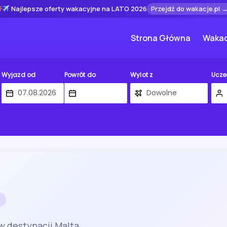
Najlepsze oferty wakacyjne na LATO 2026
Przejdź do wakacje.pl 
Strona Główna
Wakac
Wyjazd od
Powrót do
Wylot z
Ucze
w destynacji Malta.