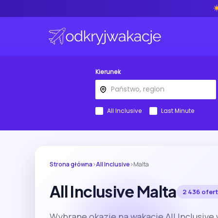
Kierunek
All Inclusive
Last Minute
Strona główna
›
All Inclusive
›
Malta
All Inclusive Malta
2 436 ofert
Wybrane okazje na wakacje All Inclusive 