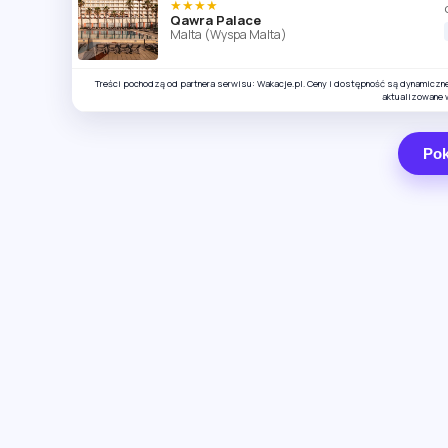
★★★★
Qawra Palace
Malta (Wyspa Malta)
Treści pochodzą od partnera serwisu: Wakacje.pl. Ceny i dostępność są dynamiczn
aktualizowane 
Pok