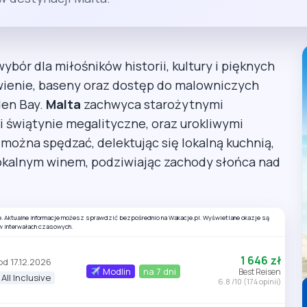
ybór dla miłośników historii, kultury i pięknych
wienie, baseny oraz dostęp do malowniczych
den Bay.
Malta
zachwyca starożytnymi
 i świątynie megalityczne, oraz urokliwymi
 można spędzać, delektując się lokalną kuchnią,
lokalnym winem, podziwiając zachody słońca nad
e. Aktualne informacje możesz sprawdzić bezpośrednio na Wakacje.pl. Wyświetlane okazje są
w interwałach czasowych.
1 646 zł
od 17.12.2026
Modlin
na 7 dni
Best Reisen
All Inclusive
6.8 /10 (174 opinii)