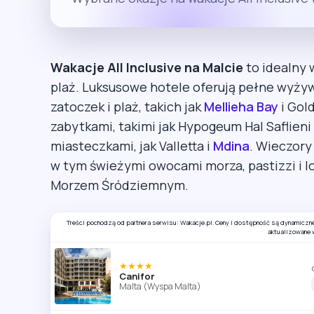
Wakacje All Inclusive na Malcie
to idealny w
plaż. Luksusowe hotele oferują pełne wyży
zatoczek i plaż, takich jak
Mellieha Bay
i Gol
zabytkami, takimi jak Hypogeum Hal Saflieni
miasteczkami, jak Valletta i
Mdina
. Wieczory
w tym świeżymi owocami morza, pastizzi i 
Morzem Śródziemnym.
Treści pochodzą od partnera serwisu: Wakacje.pl. Ceny i dostępność są dynamiczn
aktualizowane 
★★★★
Canifor
Malta (Wyspa Malta)