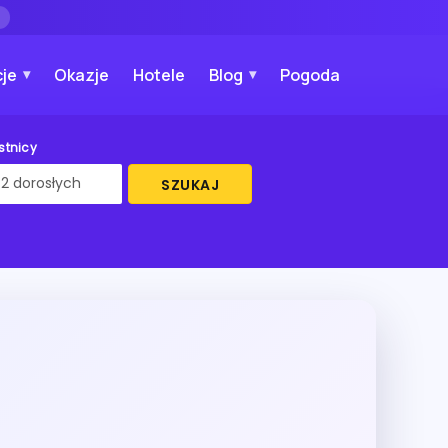
→
je
Okazje
Hotele
Blog
Pogoda
stnicy
SZUKAJ