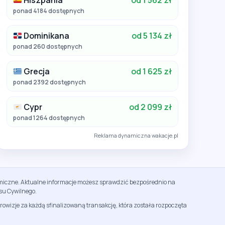
Hiszpania
od 1 562 zł
ponad 4184 dostępnych
Dominikana
od 5 134 zł
ponad 260 dostępnych
Grecja
od 1 625 zł
ponad 2392 dostępnych
Cypr
od 2 099 zł
ponad 1264 dostępnych
Reklama dynamiczna wakacje.pl
namiczne. Aktualne informacje możesz sprawdzić bezpośrednio na
su Cywilnego.
rowizje za każdą sfinalizowaną transakcję, która została rozpoczęta