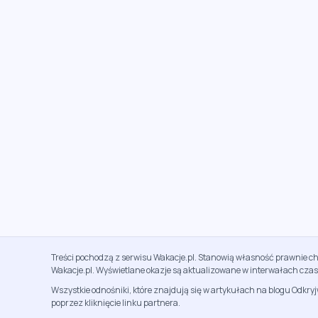
Treści pochodzą z serwisu Wakacje.pl. Stanowią własność prawnie ch
Wakacje.pl. Wyświetlane okazje są aktualizowane w interwałach cza
Wszystkie odnośniki, które znajdują się w artykułach na blogu Odkry
poprzez kliknięcie linku partnera.