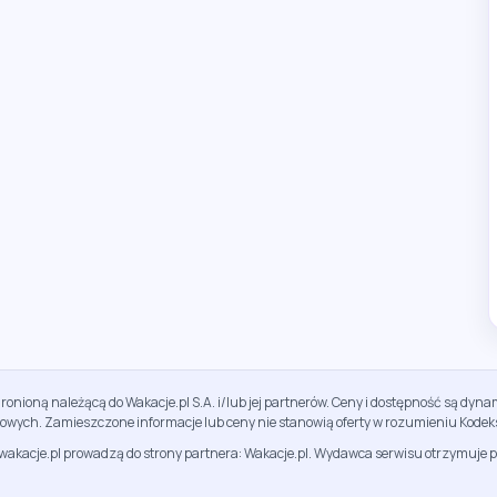
ronioną należącą do Wakacje.pl S.A. i/lub jej partnerów. Ceny i dostępność są dy
sowych. Zamieszczone informacje lub ceny nie stanowią oferty w rozumieniu Kodek
jwakacje.pl prowadzą do strony partnera: Wakacje.pl. Wydawca serwisu otrzymuje p