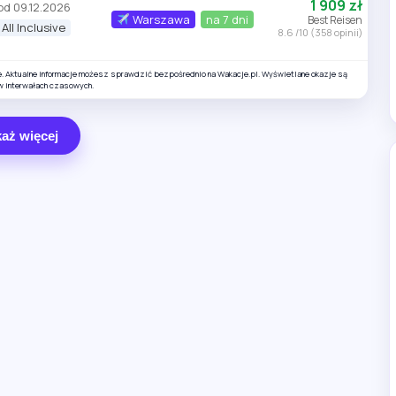
1 909 zł
od 09.12.2026
Warszawa
na 7 dni
Best Reisen
All Inclusive
8.6 /10 (358 opinii)
e. Aktualne informacje możesz sprawdzić bezpośrednio na Wakacje.pl. Wyświetlane okazje są
w interwałach czasowych.
aż więcej