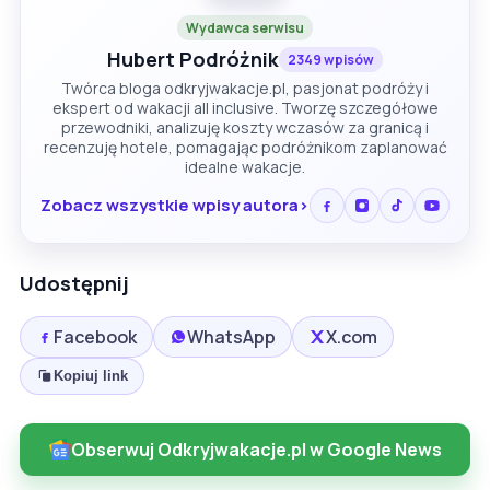
Wydawca serwisu
Hubert Podróżnik
2349 wpisów
Twórca bloga odkryjwakacje.pl, pasjonat podróży i
ekspert od wakacji all inclusive. Tworzę szczegółowe
przewodniki, analizuję koszty wczasów za granicą i
recenzuję hotele, pomagając podróżnikom zaplanować
idealne wakacje.
Zobacz wszystkie wpisy autora
Udostępnij
Facebook
WhatsApp
X.com
Kopiuj link
Obserwuj Odkryjwakacje.pl w Google News