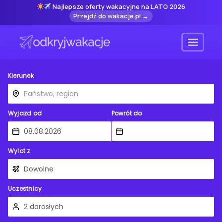
Najlepsze oferty wakacyjne na LATO 2026
Przejdź do wakacje.pl →
Menu
Kierunek
Wyjazd od
Powrót do
Wylot z
Uczestnicy