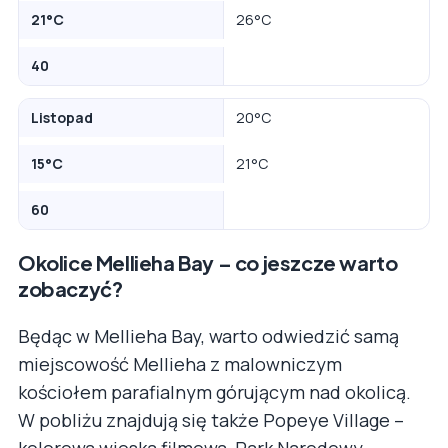
21°C
26°C
40
Listopad
20°C
15°C
21°C
60
Okolice Mellieha Bay – co jeszcze warto
zobaczyć?
Będąc w Mellieha Bay, warto odwiedzić samą
miejscowość Mellieha z malowniczym
kościołem parafialnym górującym nad okolicą.
W pobliżu znajdują się także Popeye Village –