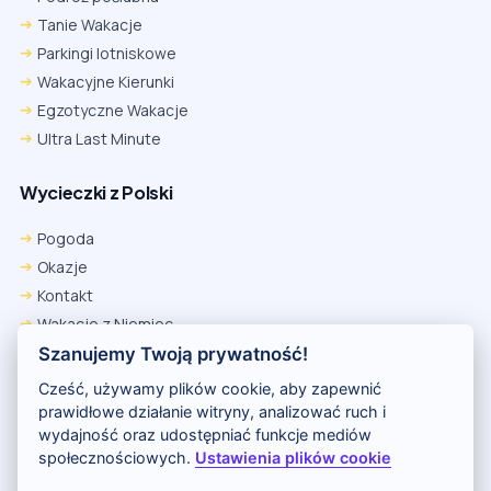
Tanie Wakacje
Parkingi lotniskowe
Wakacyjne Kierunki
Egzotyczne Wakacje
Ultra Last Minute
Wycieczki z Polski
Pogoda
Okazje
Kontakt
Wakacje z Niemiec
Polityka Prywatności
Szanujemy Twoją prywatność!
Wakacje w Egipcie
Cześć, używamy plików cookie, aby zapewnić
Rankingi hoteli
prawidłowe działanie witryny, analizować ruch i
wydajność oraz udostępniać funkcje mediów
społecznościowych.
Ustawienia plików cookie