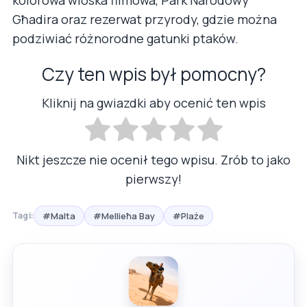
kolorowa wioska filmowa, Park Narodowy
Għadira oraz rezerwat przyrody, gdzie można
podziwiać różnorodne gatunki ptaków.
Czy ten wpis był pomocny?
Kliknij na gwiazdki aby ocenić ten wpis
Nikt jeszcze nie ocenił tego wpisu. Zrób to jako
pierwszy!
#Malta
#Mellieħa Bay
#Plaże
Tagi: