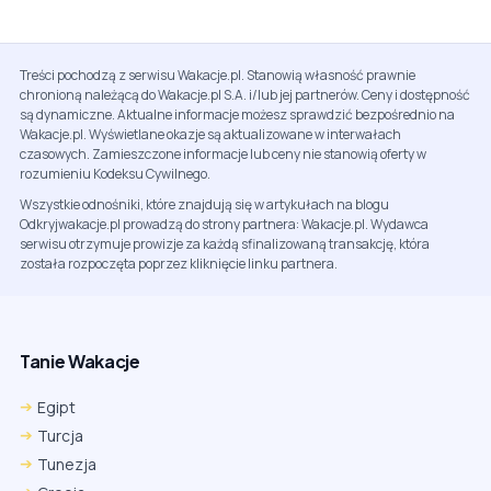
Treści pochodzą z serwisu Wakacje.pl. Stanowią własność prawnie
chronioną należącą do Wakacje.pl S.A. i/lub jej partnerów. Ceny i dostępność
są dynamiczne. Aktualne informacje możesz sprawdzić bezpośrednio na
Wakacje.pl. Wyświetlane okazje są aktualizowane w interwałach
czasowych. Zamieszczone informacje lub ceny nie stanowią oferty w
rozumieniu Kodeksu Cywilnego.
Wszystkie odnośniki, które znajdują się w artykułach na blogu
Odkryjwakacje.pl prowadzą do strony partnera: Wakacje.pl. Wydawca
serwisu otrzymuje prowizje za każdą sfinalizowaną transakcję, która
została rozpoczęta poprzez kliknięcie linku partnera.
Tanie Wakacje
Egipt
Turcja
Tunezja