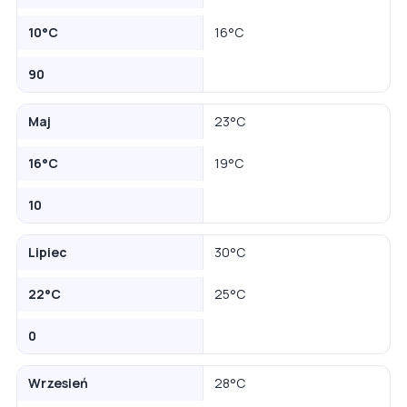
10°C
16°C
90
Maj
23°C
16°C
19°C
10
Lipiec
30°C
22°C
25°C
0
Wrzesień
28°C