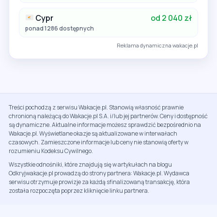
Cypr
od 2 040 zł
ponad 1286 dostępnych
Reklama dynamiczna wakacje.pl
Treści pochodzą z serwisu Wakacje.pl. Stanowią własność prawnie
chronioną należącą do Wakacje.pl S.A. i/lub jej partnerów. Ceny i dostępność
są dynamiczne. Aktualne informacje możesz sprawdzić bezpośrednio na
Wakacje.pl. Wyświetlane okazje są aktualizowane w interwałach
czasowych. Zamieszczone informacje lub ceny nie stanowią oferty w
rozumieniu Kodeksu Cywilnego.
Wszystkie odnośniki, które znajdują się w artykułach na blogu
Odkryjwakacje.pl prowadzą do strony partnera: Wakacje.pl. Wydawca
serwisu otrzymuje prowizje za każdą sfinalizowaną transakcję, która
została rozpoczęta poprzez kliknięcie linku partnera.