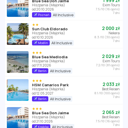
1 999 zł
Blue Sea Don Jaime
Hiszpania (Majorka)
Exim Tours
od 20.10.2026
7.5 /10 (16 opinii)
7 dni
All Inclusive
Poznań
★★
2 000 zł
Sun Club Eldorado
Hiszpania (Majorka)
Nekera
od 10.10.2026
8.3 /10 (30 opinii)
7 dni
All Inclusive
Modlin
★★★
2 029 zł
Blue Sea Mediodia
Hiszpania (Majorka)
Exim Tours
od 17.11.2026
7.2 /10 (81 opinii)
7 dni
All Inclusive
Berlin
★★★
2 033 zł
HSM Canarios Park
Hiszpania (Majorka)
Best Reisen
od 12.05.2027
8.1 /10 (100 opinii)
7 dni
All Inclusive
Berlin
★★★
2 065 zł
Blue Sea Don Jaime
Hiszpania (Majorka)
Best Reisen
od 21.10.2026
7.5 /10 (16 opinii)
7 dni
All Inclusive
Kraków