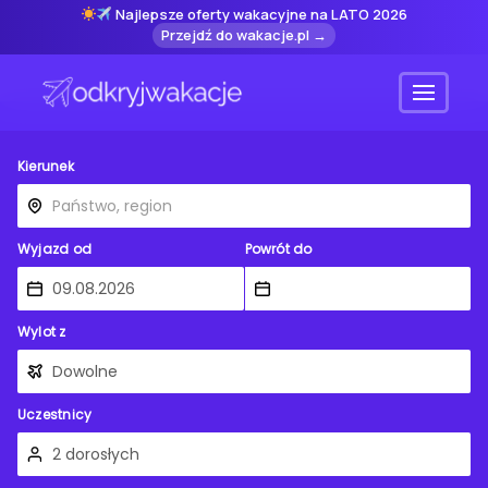
Najlepsze oferty wakacyjne na LATO 2026
Przejdź do wakacje.pl →
Menu
Kierunek
Wyjazd od
Powrót do
Wylot z
Uczestnicy