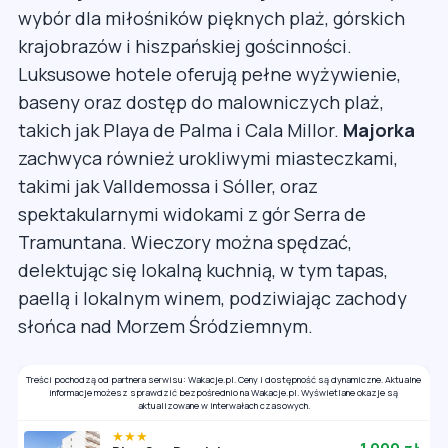
wybór dla miłośników pięknych plaż, górskich
krajobrazów i hiszpańskiej gościnności.
Luksusowe hotele oferują pełne wyżywienie,
baseny oraz dostęp do malowniczych plaż,
takich jak Playa de Palma i Cala Millor.
Majorka
zachwyca również urokliwymi miasteczkami,
takimi jak Valldemossa i Sóller, oraz
spektakularnymi widokami z gór Serra de
Tramuntana. Wieczory można spędzać,
delektując się lokalną kuchnią, w tym tapas,
paellą i lokalnym winem, podziwiając zachody
słońca nad Morzem Śródziemnym.
Treści pochodzą od partnera serwisu: Wakacje.pl. Ceny i dostępność są dynamiczne. Aktualne
informacje możesz sprawdzić bezpośrednio na Wakacje.pl. Wyświetlane okazje są
aktualizowane w interwałach czasowych.
★★★