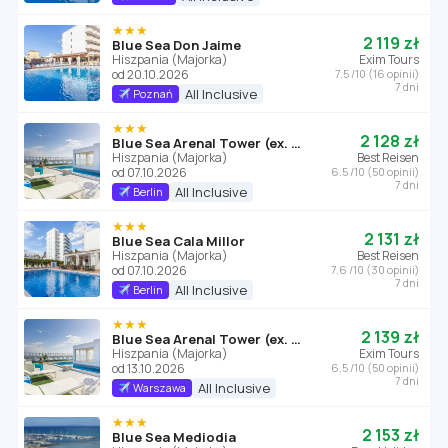
★★★
2 119 zł
Blue Sea Don Jaime
Hiszpania (Majorka)
Exim Tours
od 20.10.2026
7.5 /10 (16 opinii)
7 dni
All Inclusive
Poznań
★★★
2 128 zł
Blue Sea Arenal Tower (ex. Torre Arenal)
Hiszpania (Majorka)
Best Reisen
od 07.10.2026
6.5 /10 (50 opinii)
7 dni
All Inclusive
Berlin
★★★
2 131 zł
Blue Sea Cala Millor
Hiszpania (Majorka)
Best Reisen
od 07.10.2026
7.6 /10 (30 opinii)
7 dni
All Inclusive
Berlin
★★★
2 139 zł
Blue Sea Arenal Tower (ex. Torre Arenal)
Hiszpania (Majorka)
Exim Tours
od 13.10.2026
6.5 /10 (50 opinii)
7 dni
All Inclusive
Warszawa
★★★
2 153 zł
Blue Sea Mediodia