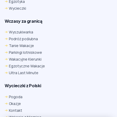
Egzotyka
Wycieczki
Wczasy za granicą
Wyszukiwarka
Podróż poślubna
Tanie Wakacje
Parkingi lotniskowe
Wakacyjne Kierunki
Egzotyczne Wakacje
Ultra Last Minute
Wycieczki z Polski
Chrome
Safari iOS
Safari macOS
Edge
Pogoda
Firefox
Inna
Okazje
Ustawienia → Prywatność i bezpieczeństwo → Pliki cookie innych
Kontakt
firm → ustaw „Zezwalaj”.
Na czas rezerwacji nie blokuj cookies i śledzenia dla tej witryny.