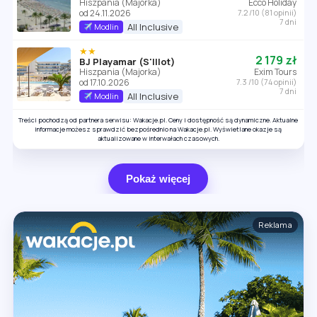
Hiszpania (Majorka)
Ecco Holiday
od 24.11.2026
7.2 /10 (81 opinii)
7 dni
All Inclusive
Modlin
★★
2 179 zł
BJ Playamar (S'Illot)
Hiszpania (Majorka)
Exim Tours
od 17.10.2026
7.3 /10 (74 opinii)
7 dni
All Inclusive
Modlin
Treści pochodzą od partnera serwisu: Wakacje.pl. Ceny i dostępność są dynamiczne. Aktualne
informacje możesz sprawdzić bezpośrednio na Wakacje.pl. Wyświetlane okazje są
aktualizowane w interwałach czasowych.
Pokaż więcej
Reklama