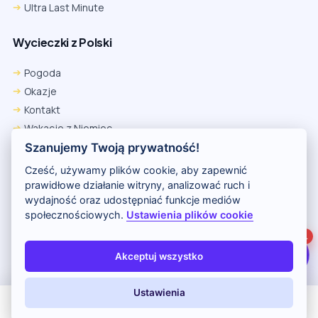
Ultra Last Minute
Wycieczki z Polski
Chrome
Safari iOS
Safari macOS
Edge
Pogoda
Firefox
Inna
Okazje
Ustawienia → Prywatność i bezpieczeństwo → Pliki cookie innych
Kontakt
firm → ustaw „Zezwalaj”.
Na czas rezerwacji nie blokuj cookies i śledzenia dla tej witryny.
Wakacje z Niemiec
Na czas rezerwacji nie korzystaj z trybu incognito.
Polityka Prywatności
Szanujemy Twoją prywatność!
Wakacje w Egipcie
Cześć, używamy plików cookie, aby zapewnić
Rankingi hoteli
prawidłowe działanie witryny, analizować ruch i
wydajność oraz udostępniać funkcje mediów
społecznościowych.
Ustawienia plików cookie
Partnerem serwisu jest portal Wakacje.pl
1
O nas
Kontakt i reklama
Polityka prywatności
Akceptuj wszystko
Copyright (c) 2026 Odkryj Wakacje
Ustawienia
All Inclusive
Last Minute
LATO 2026
Z dziećmi