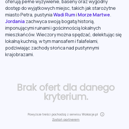
oferują pełne wyżywienie, baseny oraz wygodny
dostęp do wyjątkowych miejsc, takich jak starożytne
miasto Petra, pustynia
Wadi Rum
i
Morze Martwe
.
Jordania
zachwyca swoją bogatą historią,
imponującymi ruinami i gościnnością lokalnych
mieszkańców. Wieczory można spędzać, delektując się
lokalną kuchnią, w tym mansafem i falafelami,
podziwiając zachody słońca nad pustynnymi
krajobrazami.
Brak ofert dla danego
kryterium.
Powyższe treści pochodzą z serwisu Wakacje.pl
Zostań partnerem