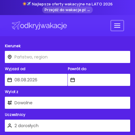
Najlepsze oferty wakacyjne na LATO 2026
Przejdź do wakacje.pl →
Menu
Kierunek
Wyjazd od
Powrót do
Wylot z
Uczestnicy