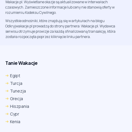
Wakacje.pl. Wyświetlane okazje są aktualizowane w interwałach
czasowych. Zamieszczone informacje lub ceny nie stanowią oferty w
rozumieniu Kodeksu Cywilnego.
Wszystkie odnośniki, które znajdują się w artykułach na blogu
Odkryjwakacje.pl prowadzą do strony partnera: Wakacje.pl. Wydawca
serwisu otrzymuje prowizje za każdą sfinalizowaną transakcję, która
została rozpoczęta poprzez kliknięcie linku partnera.
Tanie Wakacje
Egipt
Turcja
Tunezja
Grecja
Hiszpania
Cypr
Kenia