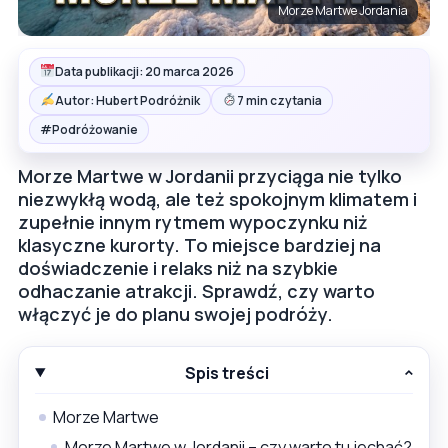
Morze Martwe Jordania
Data publikacji: 20 marca 2026
Autor: Hubert Podróżnik
7 min czytania
#
Podróżowanie
Morze Martwe w Jordanii przyciąga nie tylko
niezwykłą wodą, ale też spokojnym klimatem i
zupełnie innym rytmem wypoczynku niż
klasyczne kurorty. To miejsce bardziej na
doświadczenie i relaks niż na szybkie
odhaczanie atrakcji. Sprawdź, czy warto
włączyć je do planu swojej podróży.
Spis treści
Morze Martwe
Morze Martwe w Jordanii – czy warto tu jechać?