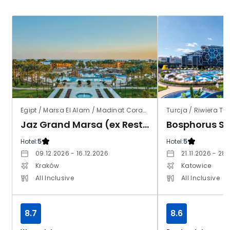
Egipt / Marsa El Alam / Madinat Coraya
Turcja / Riwiera Tu
Jaz Grand Marsa (ex Resta Grand Resort)
Bosphorus S
Hotel:
5
Hotel:
5
09.12.2026 - 16.12.2026
21.11.2026 - 28.
Kraków
Katowice
All Inclusive
All Inclusive
8.7
8.6