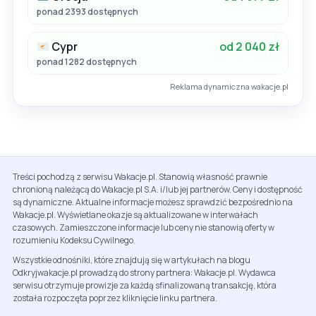
ponad 2393 dostępnych
Cypr
od 2 040 zł
ponad 1282 dostępnych
Reklama dynamiczna wakacje.pl
Treści pochodzą z serwisu Wakacje.pl. Stanowią własność prawnie
chronioną należącą do Wakacje.pl S.A. i/lub jej partnerów. Ceny i dostępność
są dynamiczne. Aktualne informacje możesz sprawdzić bezpośrednio na
Wakacje.pl. Wyświetlane okazje są aktualizowane w interwałach
czasowych. Zamieszczone informacje lub ceny nie stanowią oferty w
rozumieniu Kodeksu Cywilnego.
Wszystkie odnośniki, które znajdują się w artykułach na blogu
Odkryjwakacje.pl prowadzą do strony partnera: Wakacje.pl. Wydawca
serwisu otrzymuje prowizje za każdą sfinalizowaną transakcję, która
została rozpoczęta poprzez kliknięcie linku partnera.