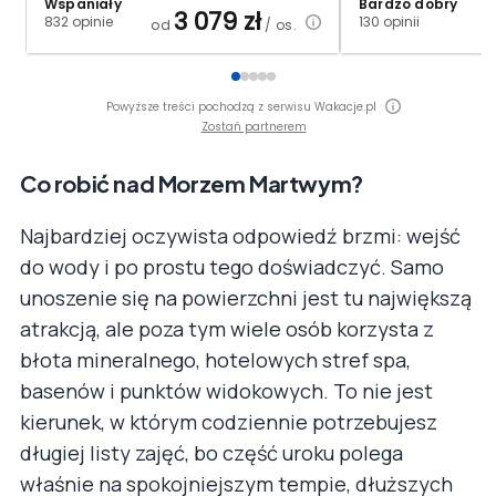
Wspaniały
Bardzo dobry
3 079
zł
832 opinie
130 opinii
od
/ os.
Powyższe treści pochodzą z serwisu Wakacje.pl
Zostań partnerem
Co robić nad Morzem Martwym?
Najbardziej oczywista odpowiedź brzmi: wejść
do wody i po prostu tego doświadczyć. Samo
unoszenie się na powierzchni jest tu największą
atrakcją, ale poza tym wiele osób korzysta z
błota mineralnego, hotelowych stref spa,
basenów i punktów widokowych. To nie jest
kierunek, w którym codziennie potrzebujesz
długiej listy zajęć, bo część uroku polega
właśnie na spokojniejszym tempie, dłuższych