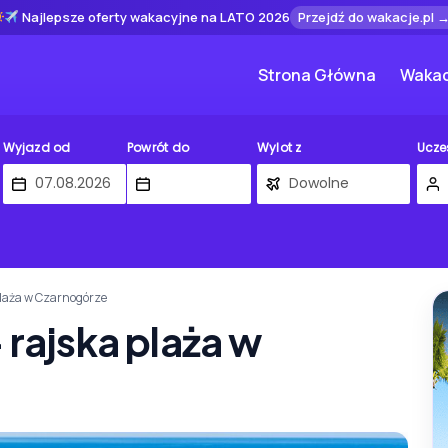
Najlepsze oferty wakacyjne na LATO 2026
Przejdź do wakacje.pl 
Strona Główna
Wakac
Wyjazd od
Powrót do
Wylot z
Ucze
 plaża w Czarnogórze
 rajska plaża w