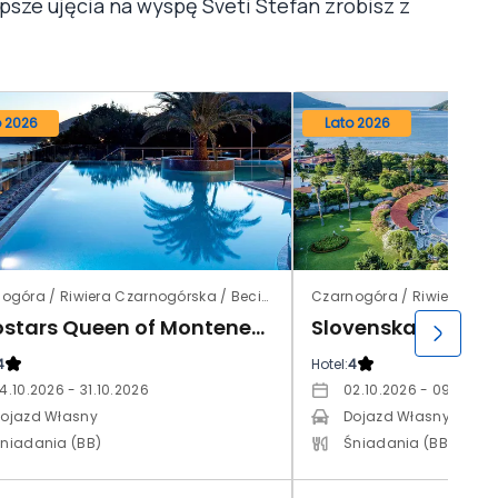
psze ujęcia na wyspę Sveti Stefan zrobisz z
o 2026
Lato 2026
Czarnogóra / Riwiera Czarnogórska / Becici
Eurostars Queen of Montenegro (ex. Falkensteiner Montenegro)
Slovenska Plaza L
4
Hotel:
4
4.10.2026 - 31.10.2026
02.10.2026 - 09.10.20
ojazd Własny
Dojazd Własny
niadania (BB)
Śniadania (BB)