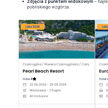
Zdjęcia z punktem widokowym
– najle
pobliskiego wzgórza.
Lato 2026
Lat
Czarnogóra / Riwiera Czarnogórska / Canj
Pearl Beach Resort
Hotel:
4
Hotel:
22.09.2026 - 29.09.2026
2
Warszawa - Chopin
D
All Inclusive
Ś