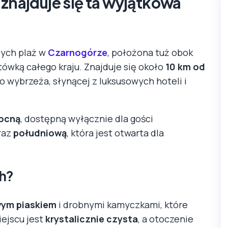
 znajduje się ta wyjątkowa
zych plaż w
Czarnogórze
, położona tuż obok
ytówką całego kraju. Znajduje się około
10 km od
o wybrzeża, słynącej z luksusowych hoteli i
ocną
, dostępną wyłącznie dla gości
raz
południową
, która jest otwarta dla
ch?
ym piaskiem
i drobnymi kamyczkami, które
ejscu jest
krystalicznie czysta
, a otoczenie