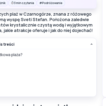
#
żnik
3 min czytania
Podróżowanie
jszych plaż w Czarnogórze, znana z różowego
wną wyspę Sveti Stefan. Położona zaledwie
ystów krystalicznie czystą wodą i wyjątkowym
jakie atrakcje oferuje i jak do niej dojechać!
is treści
ątkowa plaża?