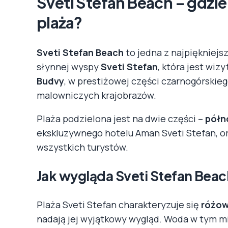
Sveti Stefan Beach – gdzie
plaża?
Sveti Stefan Beach
to jedna z najpiękniejs
słynnej wyspy
Sveti Stefan
, która jest wiz
Budvy
, w prestiżowej części czarnogórskieg
malowniczych krajobrazów.
Plaża podzielona jest na dwie części –
półn
ekskluzywnego hotelu Aman Sveti Stefan, o
wszystkich turystów.
Jak wygląda Sveti Stefan Bea
Plaża Sveti Stefan charakteryzuje się
różow
nadają jej wyjątkowy wygląd. Woda w tym mi