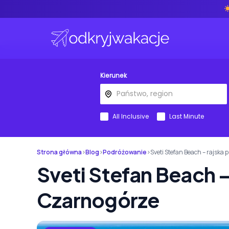
Kierunek
All Inclusive
Last Minute
Strona główna
›
Blog
›
Podróżowanie
›
Sveti Stefan Beach – rajska
Sveti Stefan Beach –
Czarnogórze