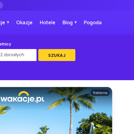
→
je
Okazje
Hotele
Blog
Pogoda
stnicy
SZUKAJ
Reklama