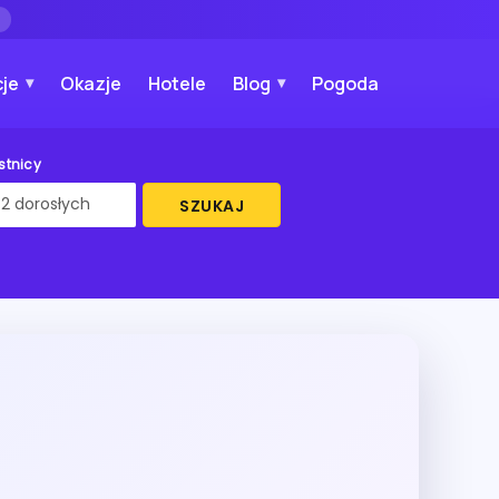
→
je
Okazje
Hotele
Blog
Pogoda
stnicy
SZUKAJ