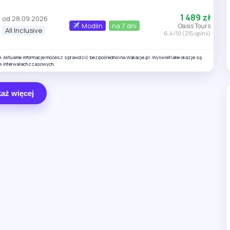
1 489 zł
od 28.09.2026
Modlin
na 7 dni
Oasis Tours
All Inclusive
6.4 /10 (215 opinii)
e. Aktualne informacje możesz sprawdzić bezpośrednio na Wakacje.pl. Wyświetlane okazje są
w interwałach czasowych.
aż więcej