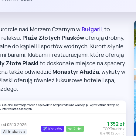
kurorcie nad Morzem Czarnym w
Bułgarii
, to
 relaksu.
Plaże Złotych Piasków
oferują drobny,
ealne do kąpieli i sportów wodnych. Kurort słynie
i barami, klubami i restauracjami, które oferują
y Złote Piaski
to doskonałe miejsce na spacery
ożna także odwiedzić
Monastyr Aładża
, wykuty w
Piaski oferują również luksusowe hotele i spa,
ażdego.
e. Aktualne informacje możesz sprawdzić bezpośrednio na Wakacje.pl. Wyświetlane okazje są
w interwałach czasowych.
1 352 zł
od 05.10.2026
Kraków
na 7 dni
TOP Touristik
All Inclusive
6.4 /10 (2 opinii)