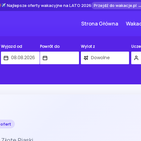
Najlepsze oferty wakacyjne na LATO 2026
Przejdź do wakacje.pl 
Strona Główna
Wakac
Wyjazd od
Powrót do
Wylot z
Ucze
 ofert
Złote Piaski.