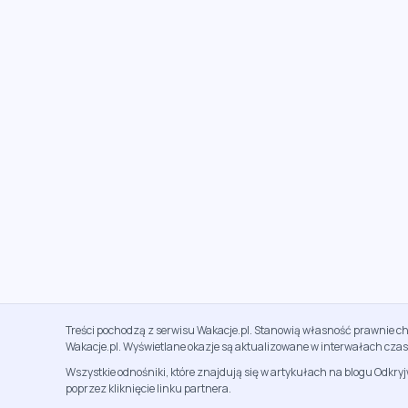
Treści pochodzą z serwisu Wakacje.pl. Stanowią własność prawnie ch
Wakacje.pl. Wyświetlane okazje są aktualizowane w interwałach cza
Wszystkie odnośniki, które znajdują się w artykułach na blogu Odkry
poprzez kliknięcie linku partnera.