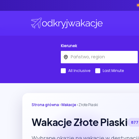
Kierunek
All Inclusive
Last Minute
Strona główna
›
Wakacje
›
Złote Piaski
Wakacje Złote Piaski
877
Wybrane okazje na wakacje w destynacji 