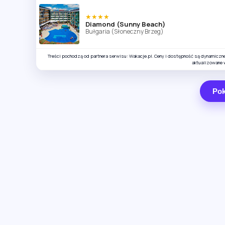
★★★★
Diamond (Sunny Beach)
Bułgaria (Słoneczny Brzeg)
Treści pochodzą od partnera serwisu: Wakacje.pl. Ceny i dostępność są dynamiczn
aktualizowane 
Pok