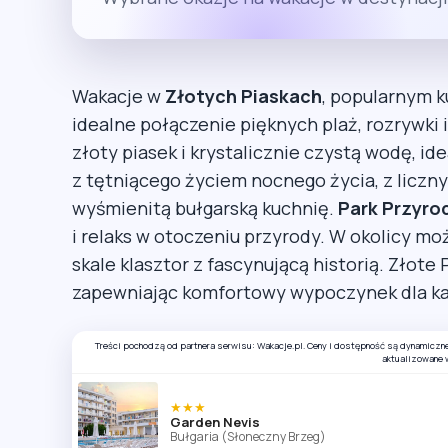
Wakacje w
Złotych Piaskach
, popularnym 
idealne połączenie pięknych plaż, rozrywki i
złoty piasek i krystalicznie czystą wodę, id
z tętniącego życiem nocnego życia, z licznym
wyśmienitą bułgarską kuchnię.
Park Przyrod
i relaks w otoczeniu przyrody. W okolicy m
skale klasztor z fascynującą historią. Złote 
zapewniając komfortowy wypoczynek dla k
Treści pochodzą od partnera serwisu: Wakacje.pl. Ceny i dostępność są dynamiczn
aktualizowane 
★★★
Garden Nevis
Bułgaria (Słoneczny Brzeg)