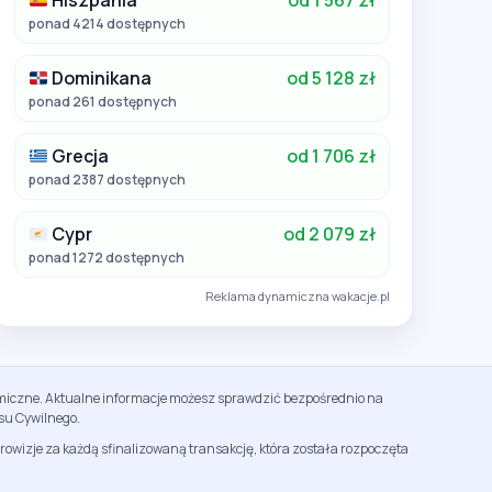
Hiszpania
od 1 567 zł
ponad 4214 dostępnych
Dominikana
od 5 128 zł
ponad 261 dostępnych
Grecja
od 1 706 zł
ponad 2387 dostępnych
Cypr
od 2 079 zł
ponad 1272 dostępnych
Reklama dynamiczna wakacje.pl
namiczne. Aktualne informacje możesz sprawdzić bezpośrednio na
su Cywilnego.
rowizje za każdą sfinalizowaną transakcję, która została rozpoczęta