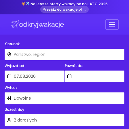
Najlepsze oferty wakacyjne na LATO 2026
Przejdź do wakacje.pl →
Menu
Kierunek
Wyjazd od
Powrót do
Wylot z
Uczestnicy