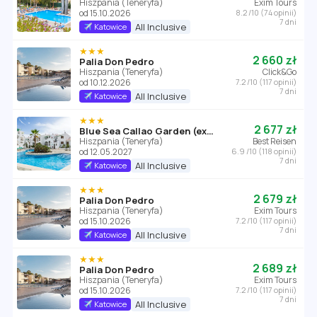
Hiszpania (Teneryfa)
Exim Tours
od 15.10.2026
8.2 /10 (74 opinii)
7 dni
All Inclusive
Katowice
★★★
2 660 zł
Palia Don Pedro
Hiszpania (Teneryfa)
Click&Go
od 10.12.2026
7.2 /10 (117 opinii)
7 dni
All Inclusive
Katowice
★★★
2 677 zł
Blue Sea Callao Garden (ex Vime)
Hiszpania (Teneryfa)
Best Reisen
od 12.05.2027
6.9 /10 (118 opinii)
7 dni
All Inclusive
Katowice
★★★
2 679 zł
Palia Don Pedro
Hiszpania (Teneryfa)
Exim Tours
od 15.10.2026
7.2 /10 (117 opinii)
7 dni
All Inclusive
Katowice
★★★
2 689 zł
Palia Don Pedro
Hiszpania (Teneryfa)
Exim Tours
od 15.10.2026
7.2 /10 (117 opinii)
7 dni
All Inclusive
Katowice