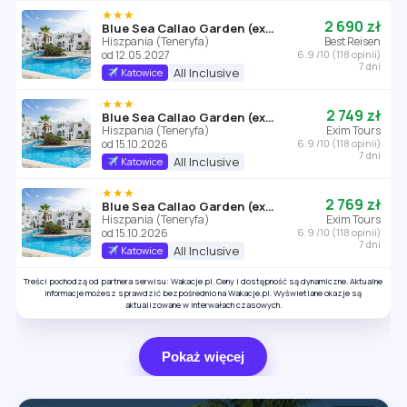
★★★
2 690 zł
Blue Sea Callao Garden (ex Vime)
Hiszpania (Teneryfa)
Best Reisen
od 12.05.2027
6.9 /10 (118 opinii)
7 dni
All Inclusive
Katowice
★★★
2 749 zł
Blue Sea Callao Garden (ex Vime)
Hiszpania (Teneryfa)
Exim Tours
od 15.10.2026
6.9 /10 (118 opinii)
7 dni
All Inclusive
Katowice
★★★
2 769 zł
Blue Sea Callao Garden (ex Vime)
Hiszpania (Teneryfa)
Exim Tours
od 15.10.2026
6.9 /10 (118 opinii)
7 dni
All Inclusive
Katowice
Treści pochodzą od partnera serwisu: Wakacje.pl. Ceny i dostępność są dynamiczne. Aktualne
informacje możesz sprawdzić bezpośrednio na Wakacje.pl. Wyświetlane okazje są
aktualizowane w interwałach czasowych.
Pokaż więcej