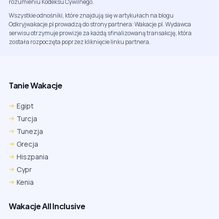
rozumieniu Kodeksu Cywilnego.
Wszystkie odnośniki, które znajdują się w artykułach na blogu
Odkryjwakacje.pl prowadzą do strony partnera: Wakacje.pl. Wydawca
serwisu otrzymuje prowizje za każdą sfinalizowaną transakcję, która
została rozpoczęta poprzez kliknięcie linku partnera.
Tanie Wakacje
Egipt
Turcja
Tunezja
Grecja
Hiszpania
Cypr
Kenia
Wakacje All Inclusive