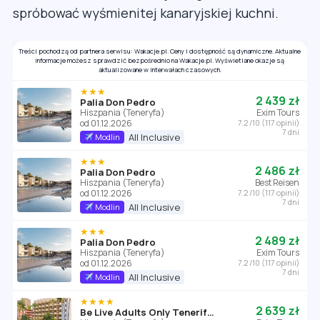
spróbować wyśmienitej kanaryjskiej kuchni.
Treści pochodzą od partnera serwisu: Wakacje.pl. Ceny i dostępność są dynamiczne. Aktualne
informacje możesz sprawdzić bezpośrednio na Wakacje.pl. Wyświetlane okazje są
aktualizowane w interwałach czasowych.
★★★
2 439 zł
Palia Don Pedro
Hiszpania (Teneryfa)
Exim Tours
od 01.12.2026
7.2 /10 (117 opinii)
7 dni
All Inclusive
Modlin
★★★
2 486 zł
Palia Don Pedro
Hiszpania (Teneryfa)
Best Reisen
od 01.12.2026
7.2 /10 (117 opinii)
7 dni
All Inclusive
Modlin
★★★
2 489 zł
Palia Don Pedro
Hiszpania (Teneryfa)
Exim Tours
od 01.12.2026
7.2 /10 (117 opinii)
7 dni
All Inclusive
Modlin
★★★★
2 639 zł
Be Live Adults Only Tenerife (ex Be Live Experience)