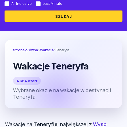
All Inclusive
Last Minute
SZUKAJ
Strona główna
›
Wakacje
›
Teneryfa
Wakacje Teneryfa
4 364 ofert
Wybrane okazje na wakacje w destynacji
Teneryfa.
Wakacje na
Teneryfie
, największej z
Wysp