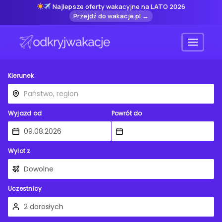
Najlepsze oferty wakacyjne na LATO 2026
Przejdź do wakacje.pl →
Menu
Kierunek
Wyjazd od
Powrót do
Wylot z
Uczestnicy