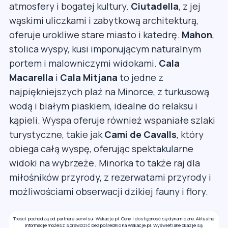
atmosfery i bogatej kultury.
Ciutadella
, z jej
wąskimi uliczkami i zabytkową architekturą,
oferuje urokliwe stare miasto i katedrę.
Mahon
,
stolica wyspy, kusi imponującym naturalnym
portem i malowniczymi widokami.
Cala
Macarella
i
Cala Mitjana
to jedne z
najpiękniejszych plaż na Minorce, z turkusową
wodą i białym piaskiem, idealne do relaksu i
kąpieli. Wyspa oferuje również wspaniałe szlaki
turystyczne, takie jak
Cami de Cavalls
, który
obiega całą wyspę, oferując spektakularne
widoki na wybrzeże. Minorka to także raj dla
miłośników przyrody, z rezerwatami przyrody i
możliwościami obserwacji dzikiej fauny i flory.
Treści pochodzą od partnera serwisu: Wakacje.pl. Ceny i dostępność są dynamiczne. Aktualne
informacje możesz sprawdzić bezpośrednio na Wakacje.pl. Wyświetlane okazje są