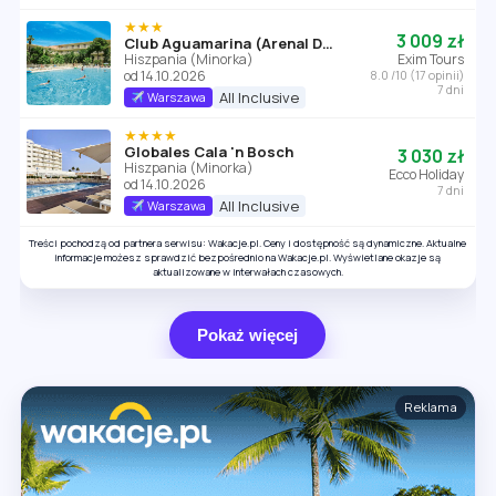
★★★
3 009 zł
Club Aguamarina (Arenal D'en Castell)
Hiszpania (Minorka)
Exim Tours
od 14.10.2026
8.0 /10 (17 opinii)
7 dni
All Inclusive
Warszawa
★★★★
Globales Cala 'n Bosch
3 030 zł
Hiszpania (Minorka)
Ecco Holiday
od 14.10.2026
7 dni
All Inclusive
Warszawa
Treści pochodzą od partnera serwisu: Wakacje.pl. Ceny i dostępność są dynamiczne. Aktualne
informacje możesz sprawdzić bezpośrednio na Wakacje.pl. Wyświetlane okazje są
aktualizowane w interwałach czasowych.
Pokaż więcej
Reklama