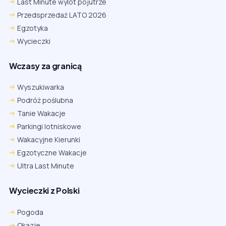
Last Minute wylot pojutrze
Przedsprzedaż LATO 2026
Egzotyka
Wycieczki
Wczasy za granicą
Wyszukiwarka
Podróż poślubna
Tanie Wakacje
Parkingi lotniskowe
Wakacyjne Kierunki
Egzotyczne Wakacje
Ultra Last Minute
Wycieczki z Polski
Chrome
Safari iOS
Safari macOS
Edge
Pogoda
Firefox
Inna
Okazje