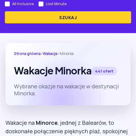
All Inclusive
Last Minute
SZUKAJ
Strona główna
›
Wakacje
›
Minorka
Wakacje Minorka
441 ofert
Wybrane okazje na wakacje w destynacji
Minorka.
Wakacje na
Minorce
, jednej z Balearów, to
doskonałe połączenie pięknych plaż, spokojnej