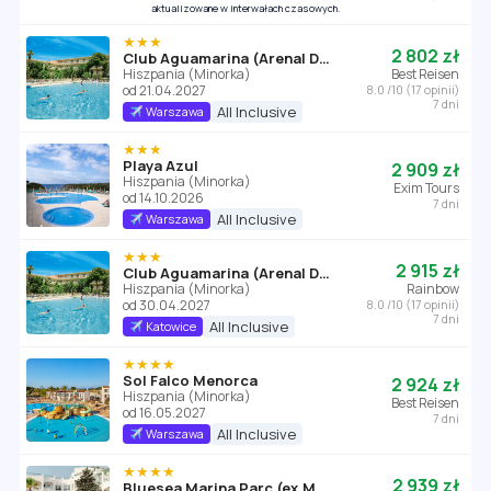
aktualizowane w interwałach czasowych.
★★★
2 802 zł
Club Aguamarina (Arenal D'en Castell)
Hiszpania (Minorka)
Best Reisen
od 21.04.2027
8.0 /10 (17 opinii)
7 dni
All Inclusive
Warszawa
★★★
Playa Azul
2 909 zł
Hiszpania (Minorka)
Exim Tours
od 14.10.2026
7 dni
All Inclusive
Warszawa
★★★
2 915 zł
Club Aguamarina (Arenal D'en Castell)
Hiszpania (Minorka)
Rainbow
od 30.04.2027
8.0 /10 (17 opinii)
7 dni
All Inclusive
Katowice
★★★★
Sol Falco Menorca
2 924 zł
Hiszpania (Minorka)
Best Reisen
od 16.05.2027
7 dni
All Inclusive
Warszawa
★★★★
2 939 zł
Bluesea Marina Parc (ex.Moon Dreams Marina Parc)