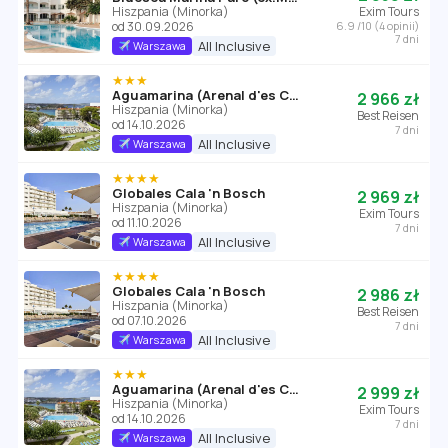
Hiszpania (Minorka)
Exim Tours
od 30.09.2026
6.9 /10 (4 opinii)
7 dni
All Inclusive
Warszawa
★★★
Aguamarina (Arenal d'es Castell)
2 966 zł
Hiszpania (Minorka)
Best Reisen
od 14.10.2026
7 dni
All Inclusive
Warszawa
★★★★
Globales Cala 'n Bosch
2 969 zł
Hiszpania (Minorka)
Exim Tours
od 11.10.2026
7 dni
All Inclusive
Warszawa
★★★★
Globales Cala 'n Bosch
2 986 zł
Hiszpania (Minorka)
Best Reisen
od 07.10.2026
7 dni
All Inclusive
Warszawa
★★★
Aguamarina (Arenal d'es Castell)
2 999 zł
Hiszpania (Minorka)
Exim Tours
od 14.10.2026
7 dni
All Inclusive
Warszawa