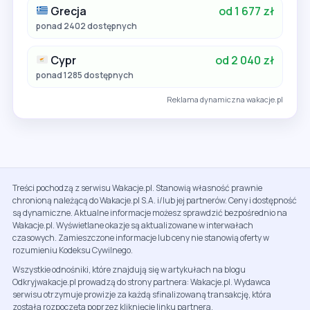
Grecja
od 1 677 zł
ponad 2402 dostępnych
Cypr
od 2 040 zł
ponad 1285 dostępnych
Reklama dynamiczna wakacje.pl
Treści pochodzą z serwisu Wakacje.pl. Stanowią własność prawnie
chronioną należącą do Wakacje.pl S.A. i/lub jej partnerów. Ceny i dostępność
są dynamiczne. Aktualne informacje możesz sprawdzić bezpośrednio na
Wakacje.pl. Wyświetlane okazje są aktualizowane w interwałach
czasowych. Zamieszczone informacje lub ceny nie stanowią oferty w
rozumieniu Kodeksu Cywilnego.
Wszystkie odnośniki, które znajdują się w artykułach na blogu
Odkryjwakacje.pl prowadzą do strony partnera: Wakacje.pl. Wydawca
serwisu otrzymuje prowizje za każdą sfinalizowaną transakcję, która
została rozpoczęta poprzez kliknięcie linku partnera.