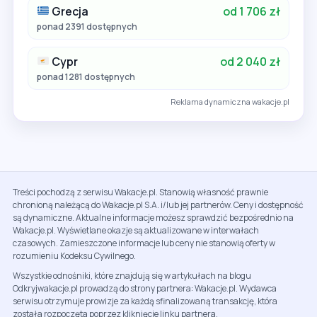
Grecja
od 1 706 zł
ponad 2391 dostępnych
Cypr
od 2 040 zł
ponad 1281 dostępnych
Reklama dynamiczna wakacje.pl
Treści pochodzą z serwisu Wakacje.pl. Stanowią własność prawnie
chronioną należącą do Wakacje.pl S.A. i/lub jej partnerów. Ceny i dostępność
są dynamiczne. Aktualne informacje możesz sprawdzić bezpośrednio na
Wakacje.pl. Wyświetlane okazje są aktualizowane w interwałach
czasowych. Zamieszczone informacje lub ceny nie stanowią oferty w
rozumieniu Kodeksu Cywilnego.
Wszystkie odnośniki, które znajdują się w artykułach na blogu
Odkryjwakacje.pl prowadzą do strony partnera: Wakacje.pl. Wydawca
serwisu otrzymuje prowizje za każdą sfinalizowaną transakcję, która
została rozpoczęta poprzez kliknięcie linku partnera.