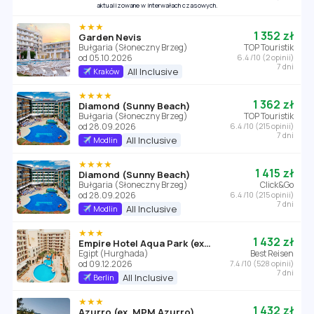
aktualizowane w interwałach czasowych.
★★★
1 352 zł
Garden Nevis
Bułgaria (Słoneczny Brzeg)
TOP Touristik
od 05.10.2026
6.4 /10 (2 opinii)
7 dni
All Inclusive
Kraków
★★★★
1 362 zł
Diamond (Sunny Beach)
Bułgaria (Słoneczny Brzeg)
TOP Touristik
od 28.09.2026
6.4 /10 (215 opinii)
7 dni
All Inclusive
Modlin
★★★★
1 415 zł
Diamond (Sunny Beach)
Bułgaria (Słoneczny Brzeg)
Click&Go
od 28.09.2026
6.4 /10 (215 opinii)
7 dni
All Inclusive
Modlin
★★★
1 432 zł
Empire Hotel Aqua Park (ex. Triton Empire Hotel Hurghada)
Egipt (Hurghada)
Best Reisen
od 09.12.2026
7.4 /10 (528 opinii)
7 dni
All Inclusive
Berlin
★★★
1 432 zł
Azurro (ex. MPM Azurro)