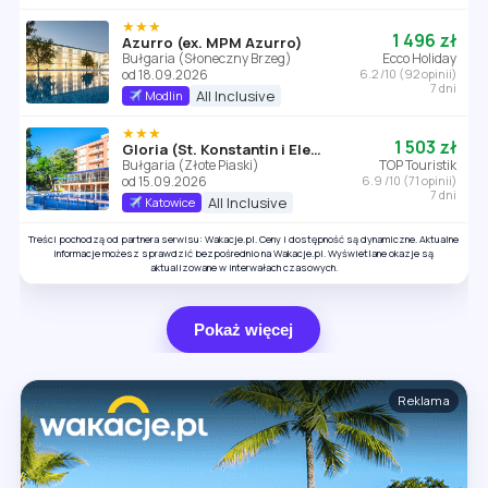
★★★
1 496 zł
Azurro (ex. MPM Azurro)
Bułgaria (Słoneczny Brzeg)
Ecco Holiday
od 18.09.2026
6.2 /10 (92 opinii)
7 dni
All Inclusive
Modlin
★★★
1 503 zł
Gloria (St. Konstantin i Elena)
Bułgaria (Złote Piaski)
TOP Touristik
od 15.09.2026
6.9 /10 (71 opinii)
7 dni
All Inclusive
Katowice
Treści pochodzą od partnera serwisu: Wakacje.pl. Ceny i dostępność są dynamiczne. Aktualne
informacje możesz sprawdzić bezpośrednio na Wakacje.pl. Wyświetlane okazje są
aktualizowane w interwałach czasowych.
Pokaż więcej
Reklama