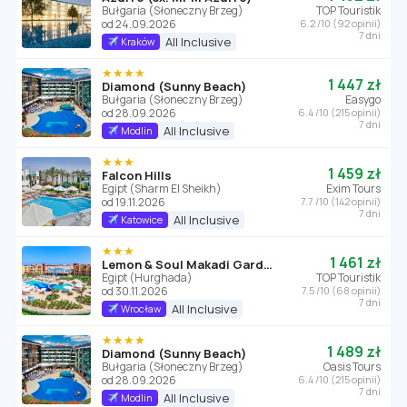
Bułgaria (Słoneczny Brzeg)
TOP Touristik
od 24.09.2026
6.2 /10 (92 opinii)
7 dni
All Inclusive
Kraków
★★★★
1 447 zł
Diamond (Sunny Beach)
Bułgaria (Słoneczny Brzeg)
Easygo
od 28.09.2026
6.4 /10 (215 opinii)
7 dni
All Inclusive
Modlin
★★★
1 459 zł
Falcon Hills
Egipt (Sharm El Sheikh)
Exim Tours
od 19.11.2026
7.7 /10 (142 opinii)
7 dni
All Inclusive
Katowice
★★★
1 461 zł
Lemon & Soul Makadi Garden (ex Labranda Garden Makadi)
Egipt (Hurghada)
TOP Touristik
od 30.11.2026
7.5 /10 (68 opinii)
7 dni
All Inclusive
Wrocław
★★★★
1 489 zł
Diamond (Sunny Beach)
Bułgaria (Słoneczny Brzeg)
Oasis Tours
od 28.09.2026
6.4 /10 (215 opinii)
7 dni
All Inclusive
Modlin