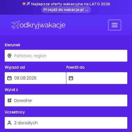
Najlepsze oferty wakacyjne na LATO 2026
Przejdź do wakacje.pl →
Menu
Kierunek
Wyjazd od
Powrót do
Wylot z
Uczestnicy