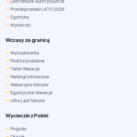
Last Minute wylot pojutrze
Przedsprzedaż LATO 2026
Egzotyka
Wycieczki
Wczasy za granicą
Wyszukiwarka
Podróż poślubna
Tanie Wakacje
Parkingi lotniskowe
Wakacyjne Kierunki
Egzotyczne Wakacje
Ultra Last Minute
Wycieczki z Polski
Chrome
Safari iOS
Safari macOS
Edge
Pogoda
Firefox
Inna
Okazje