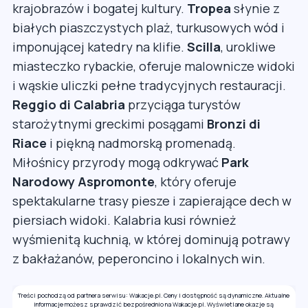
krajobrazów i bogatej kultury.
Tropea
słynie z
białych piaszczystych plaż, turkusowych wód i
imponującej katedry na klifie.
Scilla
, urokliwe
miasteczko rybackie, oferuje malownicze widoki
i wąskie uliczki pełne tradycyjnych restauracji.
Reggio di Calabria
przyciąga turystów
starożytnymi greckimi posągami
Bronzi di
Riace
i piękną nadmorską promenadą.
Miłośnicy przyrody mogą odkrywać
Park
Narodowy Aspromonte
, który oferuje
spektakularne trasy piesze i zapierające dech w
piersiach widoki. Kalabria kusi również
wyśmienitą kuchnią, w której dominują potrawy
z bakłażanów, peperoncino i lokalnych win.
Treści pochodzą od partnera serwisu: Wakacje.pl. Ceny i dostępność są dynamiczne. Aktualne
informacje możesz sprawdzić bezpośrednio na Wakacje.pl. Wyświetlane okazje są