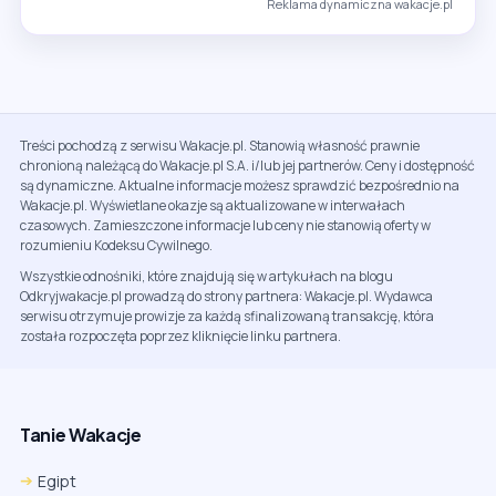
Reklama dynamiczna wakacje.pl
Treści pochodzą z serwisu Wakacje.pl. Stanowią własność prawnie
chronioną należącą do Wakacje.pl S.A. i/lub jej partnerów. Ceny i dostępność
są dynamiczne. Aktualne informacje możesz sprawdzić bezpośrednio na
Wakacje.pl. Wyświetlane okazje są aktualizowane w interwałach
czasowych. Zamieszczone informacje lub ceny nie stanowią oferty w
rozumieniu Kodeksu Cywilnego.
Wszystkie odnośniki, które znajdują się w artykułach na blogu
Odkryjwakacje.pl prowadzą do strony partnera: Wakacje.pl. Wydawca
serwisu otrzymuje prowizje za każdą sfinalizowaną transakcję, która
została rozpoczęta poprzez kliknięcie linku partnera.
Tanie Wakacje
Egipt