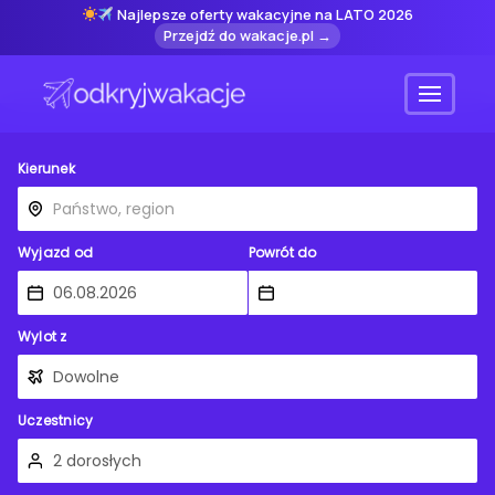
Najlepsze oferty wakacyjne na LATO 2026
Przejdź do wakacje.pl →
Menu
Kierunek
Wyjazd od
Powrót do
Wylot z
Uczestnicy