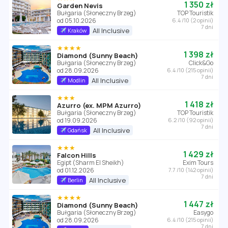
1 350 zł
Garden Nevis
Bułgaria (Słoneczny Brzeg)
TOP Touristik
od 05.10.2026
6.4 /10 (2 opinii)
7 dni
All Inclusive
Kraków
★★★★
1 398 zł
Diamond (Sunny Beach)
Bułgaria (Słoneczny Brzeg)
Click&Go
od 28.09.2026
6.4 /10 (215 opinii)
7 dni
All Inclusive
Modlin
★★★
1 418 zł
Azurro (ex. MPM Azurro)
Bułgaria (Słoneczny Brzeg)
TOP Touristik
od 19.09.2026
6.2 /10 (92 opinii)
7 dni
All Inclusive
Gdańsk
★★★
1 429 zł
Falcon Hills
Egipt (Sharm El Sheikh)
Exim Tours
od 01.12.2026
7.7 /10 (142 opinii)
7 dni
All Inclusive
Berlin
★★★★
1 447 zł
Diamond (Sunny Beach)
Bułgaria (Słoneczny Brzeg)
Easygo
od 28.09.2026
6.4 /10 (215 opinii)
7 dni