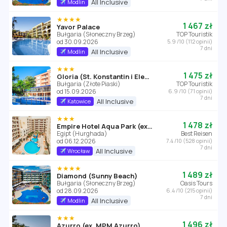
All Inclusive
Modlin
★★★★
1 467 zł
Yavor Palace
Bułgaria (Słoneczny Brzeg)
TOP Touristik
od 30.09.2026
5.9 /10 (112 opinii)
7 dni
All Inclusive
Modlin
★★★
1 475 zł
Gloria (St. Konstantin i Elena)
Bułgaria (Złote Piaski)
TOP Touristik
od 15.09.2026
6.9 /10 (71 opinii)
7 dni
All Inclusive
Katowice
★★★
1 478 zł
Empire Hotel Aqua Park (ex. Triton Empire Hotel Hurghada)
Egipt (Hurghada)
Best Reisen
od 06.12.2026
7.4 /10 (528 opinii)
7 dni
All Inclusive
Wrocław
★★★★
1 489 zł
Diamond (Sunny Beach)
Bułgaria (Słoneczny Brzeg)
Oasis Tours
od 28.09.2026
6.4 /10 (215 opinii)
7 dni
All Inclusive
Modlin
★★★
1 496 zł
Azurro (ex. MPM Azurro)