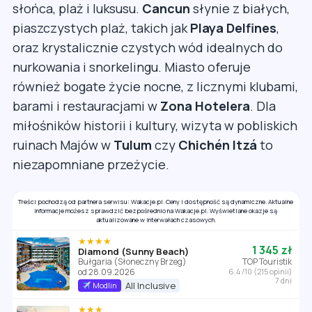
słońca, plaż i luksusu.
Cancun
słynie z białych,
piaszczystych plaż, takich jak
Playa Delfines
,
oraz krystalicznie czystych wód idealnych do
nurkowania i snorkelingu. Miasto oferuje
również bogate życie nocne, z licznymi klubami,
barami i restauracjami w
Zona Hotelera
. Dla
miłośników historii i kultury, wizyta w pobliskich
ruinach Majów w
Tulum
czy
Chichén Itzá
to
niezapomniane przeżycie.
Treści pochodzą od partnera serwisu: Wakacje.pl. Ceny i dostępność są dynamiczne. Aktualne
informacje możesz sprawdzić bezpośrednio na Wakacje.pl. Wyświetlane okazje są
aktualizowane w interwałach czasowych.
★★★★
1 345 zł
Diamond (Sunny Beach)
Bułgaria (Słoneczny Brzeg)
TOP Touristik
od 28.09.2026
6.4 /10 (215 opinii)
7 dni
All Inclusive
Modlin
★★★