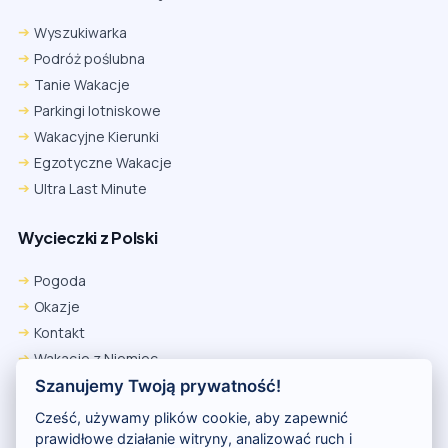
Wyszukiwarka
Podróż poślubna
Tanie Wakacje
Parkingi lotniskowe
Wakacyjne Kierunki
Egzotyczne Wakacje
Ultra Last Minute
Wycieczki z Polski
Chrome
Safari iOS
Safari macOS
Edge
Pogoda
Firefox
Inna
Okazje
Ustawienia → Prywatność i bezpieczeństwo → Pliki cookie innych
Kontakt
firm → ustaw „Zezwalaj”.
Na czas rezerwacji nie blokuj cookies i śledzenia dla tej witryny.
Wakacje z Niemiec
Na czas rezerwacji nie korzystaj z trybu incognito.
Polityka Prywatności
Szanujemy Twoją prywatność!
Wakacje w Egipcie
Cześć, używamy plików cookie, aby zapewnić
Rankingi hoteli
prawidłowe działanie witryny, analizować ruch i