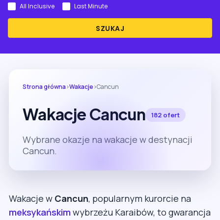
All Inclusive
Last Minute
SZUKAJ
Strona główna
›
Wakacje
›
Cancun
Wakacje Cancun
182 ofert
Wybrane okazje na wakacje w destynacji
Cancun.
Wakacje w
Cancun
, popularnym kurorcie na
meksykańskim
wybrzeżu Karaibów, to gwarancja