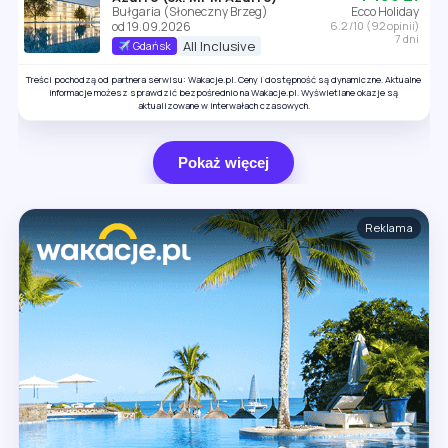
Bułgaria (Słoneczny Brzeg)
Ecco Holiday
od 19.09.2026
6.2 /10 (92 opinii)
7 dni
All Inclusive
Gdańsk
Treści pochodzą od partnera serwisu: Wakacje.pl. Ceny i dostępność są dynamiczne. Aktualne
informacje możesz sprawdzić bezpośrednio na Wakacje.pl. Wyświetlane okazje są
aktualizowane w interwałach czasowych.
Pokaż więcej
Reklama