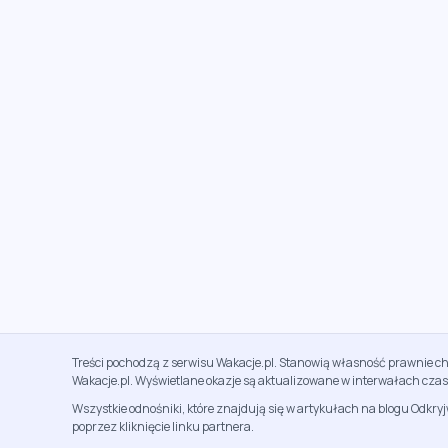
Treści pochodzą z serwisu Wakacje.pl. Stanowią własność prawnie ch
Wakacje.pl. Wyświetlane okazje są aktualizowane w interwałach cza
Wszystkie odnośniki, które znajdują się w artykułach na blogu Odkry
poprzez kliknięcie linku partnera.