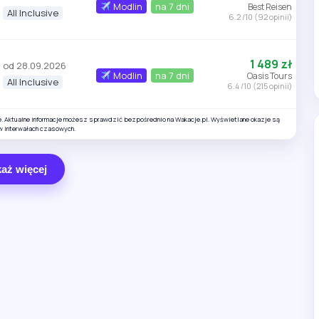
Modlin
na 7 dni
Best Reisen
All Inclusive
6.2 /10 (92 opinii)
1 489 zł
od 28.09.2026
Modlin
na 7 dni
Oasis Tours
All Inclusive
6.4 /10 (215 opinii)
e. Aktualne informacje możesz sprawdzić bezpośrednio na Wakacje.pl. Wyświetlane okazje są
w interwałach czasowych.
aż więcej