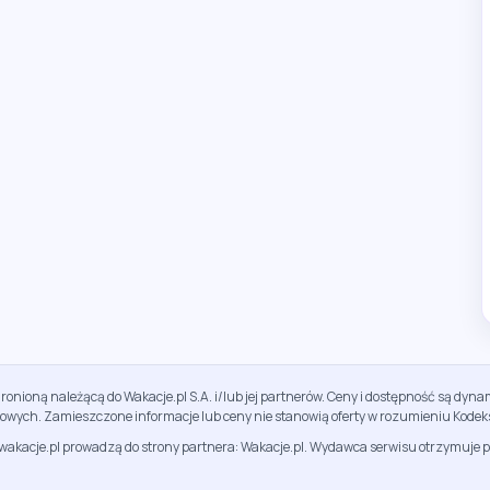
ronioną należącą do Wakacje.pl S.A. i/lub jej partnerów. Ceny i dostępność są dy
sowych. Zamieszczone informacje lub ceny nie stanowią oferty w rozumieniu Kodek
jwakacje.pl prowadzą do strony partnera: Wakacje.pl. Wydawca serwisu otrzymuje p