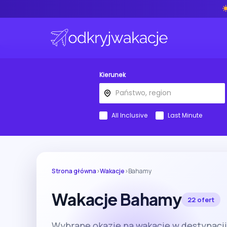
Kierunek
All Inclusive
Last Minute
Strona główna
›
Wakacje
›
Bahamy
Wakacje Bahamy
22 ofert
Wybrane okazje na wakacje w destynacj