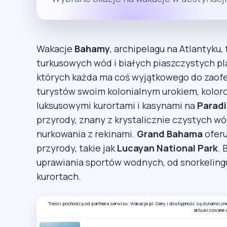
Wakacje
Bahamy
, archipelagu na Atlantyku
turkusowych wód i białych piaszczystych pl
których każda ma coś wyjątkowego do zaof
turystów swoim kolonialnym urokiem, koloro
luksusowymi kurortami i kasynami na
Paradi
przyrody, znany z krystalicznie czystych w
nurkowania z rekinami.
Grand Bahama
oferu
przyrody, takie jak
Lucayan National Park
.
uprawiania sportów wodnych, od snorkelingu
kurortach.
Treści pochodzą od partnera serwisu: Wakacje.pl. Ceny i dostępność są dynamiczn
aktualizowane 