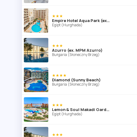
★★★
Empire Hotel Aqua Park (ex. Triton Empire Hotel Hurghada)
Egipt (Hurghada)
★★★
Azurro (ex. MPM Azurro)
Bułgaria (Słoneczny Brzeg)
★★★★
Diamond (Sunny Beach)
Bułgaria (Słoneczny Brzeg)
★★★
Lemon & Soul Makadi Garden (ex Labranda Garden Makadi)
Egipt (Hurghada)
★★★