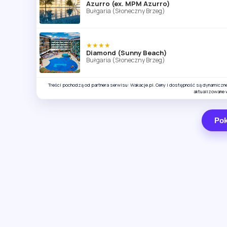
Azurro (ex. MPM Azurro)
Bułgaria (Słoneczny Brzeg)
★★★★
Diamond (Sunny Beach)
Bułgaria (Słoneczny Brzeg)
Treści pochodzą od partnera serwisu: Wakacje.pl. Ceny i dostępność są dynamiczn
aktualizowane 
Pok