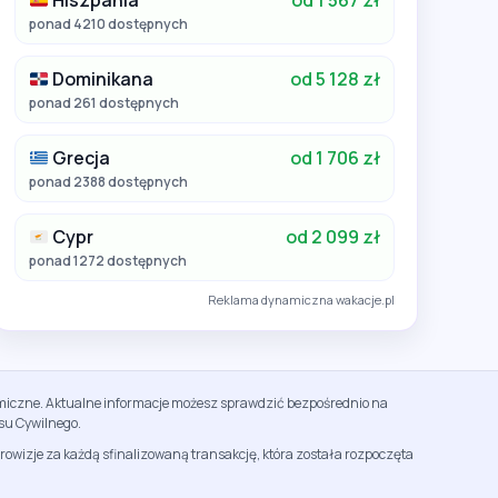
Hiszpania
od 1 567 zł
ponad 4210 dostępnych
Dominikana
od 5 128 zł
ponad 261 dostępnych
Grecja
od 1 706 zł
ponad 2388 dostępnych
Cypr
od 2 099 zł
ponad 1272 dostępnych
Reklama dynamiczna wakacje.pl
namiczne. Aktualne informacje możesz sprawdzić bezpośrednio na
su Cywilnego.
rowizje za każdą sfinalizowaną transakcję, która została rozpoczęta