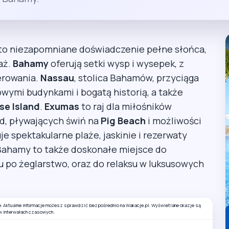
, to niezapomniane doświadczenie pełne słońca,
aż.
Bahamy
oferują setki wysp i wysepek, z
erowania.
Nassau
, stolica Bahamów, przyciąga
wymi budynkami i bogatą historią, a także
se Island
.
Exumas
to raj dla miłośników
ód, pływających świń na
Pig Beach
i możliwości
je spektakularne plaże, jaskinie i rezerwaty
 Bahamy to także doskonałe miejsce do
 po żeglarstwo, oraz do relaksu w luksusowych
e. Aktualne informacje możesz sprawdzić bezpośrednio na Wakacje.pl. Wyświetlane okazje są
w interwałach czasowych.