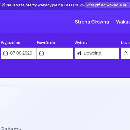
Najlepsze oferty wakacyjne na LATO 2026
Przejdź do wakacje.pl 
Strona Główna
Wakac
Wyjazd od
Powrót do
Wylot z
Ucze
i Bahamy.