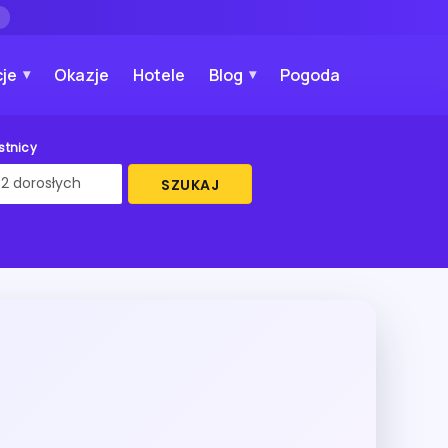
→
je
Okazje
Hotele
Blog
Pogoda
stnicy
SZUKAJ