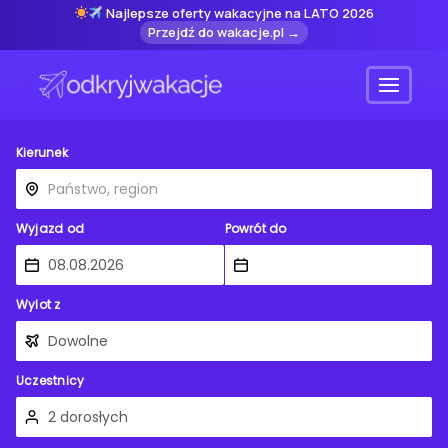
Najlepsze oferty wakacyjne na LATO 2026
Przejdź do wakacje.pl →
Menu
Kierunek
Wyjazd od
Powrót do
Wylot z
Uczestnicy