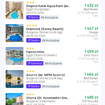
★★★
1 432 zł
Empire Hotel Aqua Park (ex. Triton Empire Hotel Hurghada)
Egipt (Hurghada)
Best Reisen
od 09.12.2026
7.4 /10 (528 opinii)
7 dni
All Inclusive
Berlin
★★★★
1 447 zł
Diamond (Sunny Beach)
Bułgaria (Słoneczny Brzeg)
Easygo
od 28.09.2026
6.4 /10 (215 opinii)
7 dni
All Inclusive
Modlin
★★★
1 459 zł
Falcon Hills
Egipt (Sharm El Sheikh)
Exim Tours
od 22.11.2026
7.7 /10 (142 opinii)
7 dni
All Inclusive
Katowice
★★★
1 464 zł
Azurro (ex. MPM Azurro)
Bułgaria (Słoneczny Brzeg)
Best Reisen
od 23.09.2026
6.2 /10 (92 opinii)
7 dni
All Inclusive
Modlin
★★★
1 485 zł
Gloria (St. Konstantin i Elena)
Bułgaria (Złote Piaski)
TOP Touristik
od 14.09.2026
6.9 /10 (71 opinii)