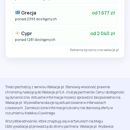
Grecja
od 1 677 zł
ponad 2393 dostępnych
Cypr
od 2 040 zł
ponad 1281 dostępnych
Reklama dynamiczna wakacje.pl
Treści pochodzą z serwisu Wakacje.pl. Stanowią własność prawnie
chronioną należącą do Wakacje.pl S.A. i/lub jej partnerów. Ceny i dostępność
są dynamiczne. Aktualne informacje możesz sprawdzić bezpośrednio na
Wakacje.pl. Wyświetlane okazje są aktualizowane w interwałach
czasowych. Zamieszczone informacje lub ceny nie stanowią oferty w
rozumieniu Kodeksu Cywilnego.
Wszystkie odnośniki, które znajdują się w artykułach na blogu
Odkryjwakacje.pl prowadzą do strony partnera: Wakacje.pl. Wydawca