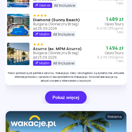
7 dni
All Inclusive
Gdańsk
★★★★
1 489 zł
Diamond (Sunny Beach)
Bułgaria (Słoneczny Brzeg)
Oasis Tours
od 28.09.2026
6.4 /10 (215 opinii)
7 dni
All Inclusive
Modlin
★★★
1 494 zł
Azurro (ex. MPM Azurro)
Bułgaria (Słoneczny Brzeg)
Oasis Tours
od 23.09.2026
6.2 /10 (92 opinii)
7 dni
All Inclusive
Modlin
Treści pochodzą od partnera serwisu: Wakacje.pl. Ceny i dostępność są dynamiczne. Aktualne
informacje możesz sprawdzić bezpośrednio na Wakacje.pl. Wyświetlane okazje są
aktualizowane w interwałach czasowych.
Pokaż więcej
Reklama