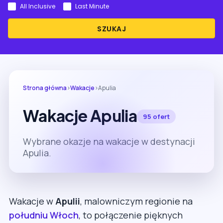
All Inclusive
Last Minute
SZUKAJ
Strona główna
›
Wakacje
›
Apulia
Wakacje Apulia
95 ofert
Wybrane okazje na wakacje w destynacji
Apulia.
Wakacje w
Apulii
, malowniczym regionie na
południu Włoch
, to połączenie pięknych