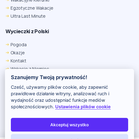
Egzotyczne Wakacje
Ultra Last Minute
Wycieczki z Polski
Pogoda
Okazje
Kontakt
Wakacje z Niemiec
Polityka Prywatności
Szanujemy Twoją prywatność!
Wakacje w Egipcie
Cześć, używamy plików cookie, aby zapewnić
Rankingi hoteli
prawidłowe działanie witryny, analizować ruch i
wydajność oraz udostępniać funkcje mediów
społecznościowych.
Ustawienia plików cookie
Partnerem serwisu jest portal Wakacje.pl
O nas
Kontakt i reklama
Polityka prywatności
Akceptuj wszystko
Copyright (c) 2026 Odkryj Wakacje