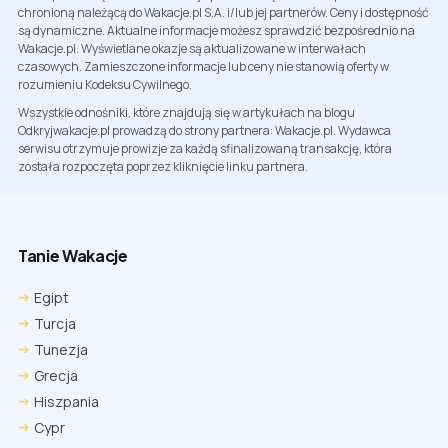
chronioną należącą do Wakacje.pl S.A. i/lub jej partnerów. Ceny i dostępność
są dynamiczne. Aktualne informacje możesz sprawdzić bezpośrednio na
Wakacje.pl. Wyświetlane okazje są aktualizowane w interwałach
czasowych. Zamieszczone informacje lub ceny nie stanowią oferty w
rozumieniu Kodeksu Cywilnego.
Wszystkie odnośniki, które znajdują się w artykułach na blogu
Odkryjwakacje.pl prowadzą do strony partnera: Wakacje.pl. Wydawca
serwisu otrzymuje prowizje za każdą sfinalizowaną transakcję, która
została rozpoczęta poprzez kliknięcie linku partnera.
Tanie Wakacje
Egipt
Turcja
Tunezja
Grecja
Hiszpania
Cypr