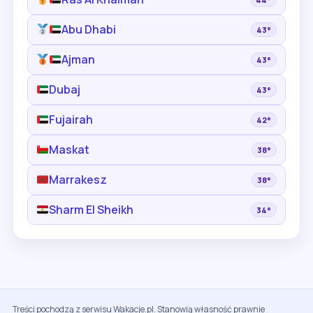
Abu Dhabi
43°
Ajman
43°
Dubaj
43°
Fujairah
42°
Maskat
38°
Marrakesz
38°
Sharm El Sheikh
34°
Treści pochodzą z serwisu Wakacje.pl. Stanowią własność prawnie