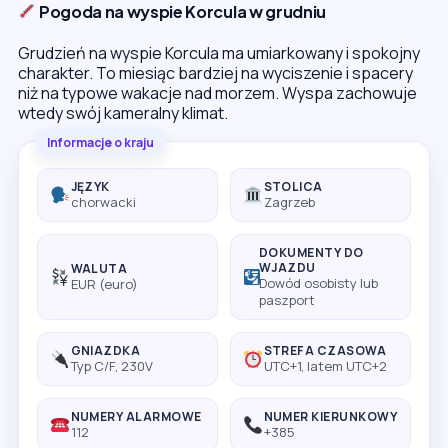
Pogoda na wyspie Korcula w grudniu
Grudzień na wyspie Korcula ma umiarkowany i spokojny
charakter. To miesiąc bardziej na wyciszenie i spacery
niż na typowe wakacje nad morzem. Wyspa zachowuje
wtedy swój kameralny klimat.
Informacje o kraju
JĘZYK
STOLICA
chorwacki
Zagrzeb
DOKUMENTY DO
WJAZDU
WALUTA
Dowód osobisty lub
EUR (euro)
paszport
GNIAZDKA
STREFA CZASOWA
Typ C/F, 230V
UTC+1, latem UTC+2
NUMERY ALARMOWE
NUMER KIERUNKOWY
112
+385