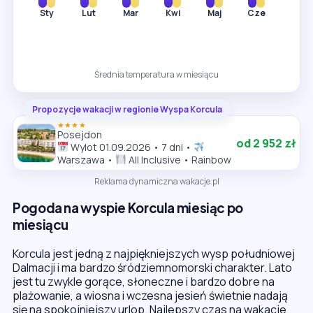
Sty
Lut
Mar
Kwi
Maj
Cze
Lip
Średnia temperatura w miesiącu
Propozycje wakacji w regionie Wyspa Korcula
★★★★
Posejdon
od 2 952 zł
Wylot 01.09.2026 • 7 dni •
Warszawa •
All Inclusive • Rainbow
Reklama dynamiczna wakacje.pl
Pogoda na wyspie Korcula miesiąc po
miesiącu
Korcula jest jedną z najpiękniejszych wysp południowej
Dalmacji i ma bardzo śródziemnomorski charakter. Lato
jest tu zwykle gorące, słoneczne i bardzo dobre na
plażowanie, a wiosna i wczesna jesień świetnie nadają
się na spokojniejszy urlop. Najlepszy czas na wakacje