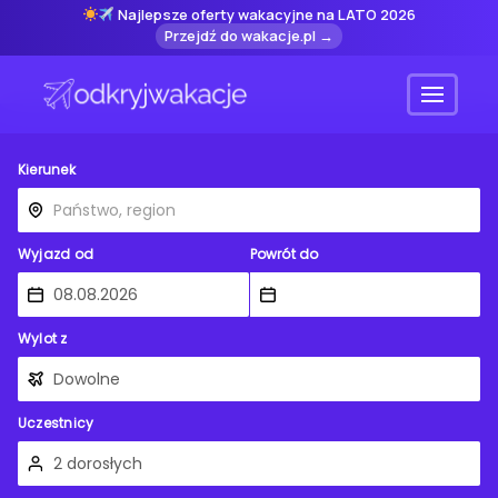
Najlepsze oferty wakacyjne na LATO 2026
Przejdź do wakacje.pl →
Menu
Kierunek
Wyjazd od
Powrót do
Wylot z
Uczestnicy