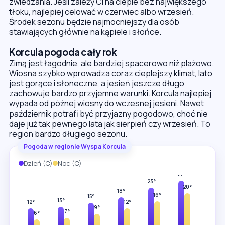
zwiedzania. Jeśli zależy Ci na cieple bez największego
tłoku, najlepiej celować w czerwiec albo wrzesień.
Środek sezonu będzie najmocniejszy dla osób
stawiających głównie na kąpiele i słońce.
Korcula pogoda cały rok
Zimą jest łagodnie, ale bardziej spacerowo niż plażowo.
Wiosna szybko wprowadza coraz cieplejszy klimat, lato
jest gorące i słoneczne, a jesień jeszcze długo
zachowuje bardzo przyjemne warunki. Korcula najlepiej
wypada od późnej wiosny do wczesnej jesieni. Nawet
październik potrafi być przyjazny pogodowo, choć nie
daje już tak pewnego lata jak sierpień czy wrzesień. To
region bardzo długiego sezonu.
Pogoda w regionie Wyspa Korcula
Dzień (C)
Noc (C)
30°
27°
23°
23°
20°
18°
16°
15°
13°
12°
12°
9°
7°
6°