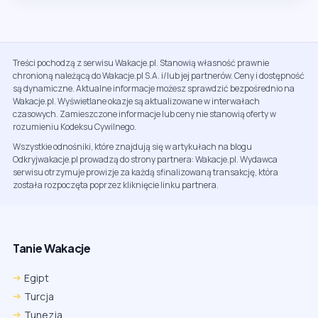
Treści pochodzą z serwisu Wakacje.pl. Stanowią własność prawnie
chronioną należącą do Wakacje.pl S.A. i/lub jej partnerów. Ceny i dostępność
są dynamiczne. Aktualne informacje możesz sprawdzić bezpośrednio na
Wakacje.pl. Wyświetlane okazje są aktualizowane w interwałach
czasowych. Zamieszczone informacje lub ceny nie stanowią oferty w
rozumieniu Kodeksu Cywilnego.
Wszystkie odnośniki, które znajdują się w artykułach na blogu
Odkryjwakacje.pl prowadzą do strony partnera: Wakacje.pl. Wydawca
serwisu otrzymuje prowizje za każdą sfinalizowaną transakcję, która
została rozpoczęta poprzez kliknięcie linku partnera.
Tanie Wakacje
Egipt
Turcja
Tunezja