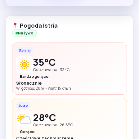
Pogoda Istria
Na żywo
Dzisiaj
35°C
Odczuwalna: 33°C
Bardzo gorąco
Słonecznie
Wilgotność 26% • Wiatr 15 km/h
Jutro
28°C
Odczuwalna: 26,5°C
Gorąco
Częściowe zachmurzenie