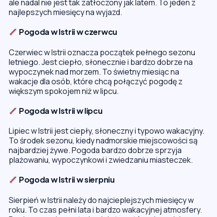
ale nadal nie jest tak zatłoczony jak latem. To jeden z
najlepszych miesięcy na wyjazd.
Pogoda w Istrii w czerwcu
Czerwiec w Istrii oznacza początek pełnego sezonu
letniego. Jest ciepło, słonecznie i bardzo dobrze na
wypoczynek nad morzem. To świetny miesiąc na
wakacje dla osób, które chcą połączyć pogodę z
większym spokojem niż w lipcu.
Pogoda w Istrii w lipcu
Lipiec w Istrii jest ciepły, słoneczny i typowo wakacyjny.
To środek sezonu, kiedy nadmorskie miejscowości są
najbardziej żywe. Pogoda bardzo dobrze sprzyja
plażowaniu, wypoczynkowi i zwiedzaniu miasteczek.
Pogoda w Istrii w sierpniu
Sierpień w Istrii należy do najcieplejszych miesięcy w
roku. To czas pełni lata i bardzo wakacyjnej atmosfery.