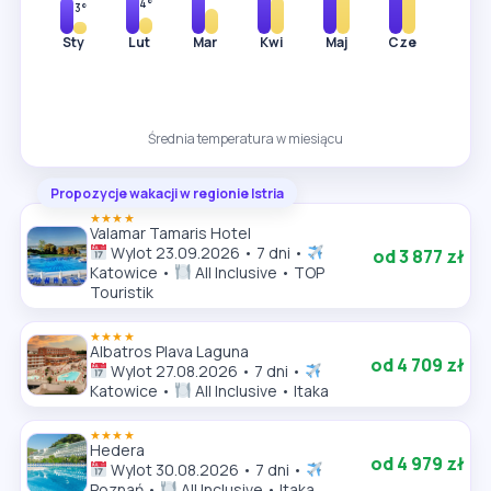
4°
3°
Sty
Lut
Mar
Kwi
Maj
Cze
Lip
Średnia temperatura w miesiącu
Propozycje wakacji w regionie Istria
★★★★
Valamar Tamaris Hotel
Wylot 23.09.2026 • 7 dni •
od 3 877 zł
Katowice •
All Inclusive • TOP
Touristik
★★★★
Albatros Plava Laguna
od 4 709 zł
Wylot 27.08.2026 • 7 dni •
Katowice •
All Inclusive • Itaka
★★★★
Hedera
od 4 979 zł
Wylot 30.08.2026 • 7 dni •
Poznań •
All Inclusive • Itaka