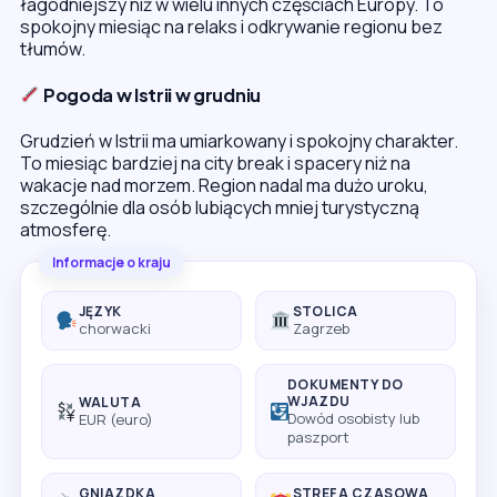
łagodniejszy niż w wielu innych częściach Europy. To
spokojny miesiąc na relaks i odkrywanie regionu bez
tłumów.
Pogoda w Istrii w grudniu
Grudzień w Istrii ma umiarkowany i spokojny charakter.
To miesiąc bardziej na city break i spacery niż na
wakacje nad morzem. Region nadal ma dużo uroku,
szczególnie dla osób lubiących mniej turystyczną
atmosferę.
Informacje o kraju
JĘZYK
STOLICA
chorwacki
Zagrzeb
DOKUMENTY DO
WJAZDU
WALUTA
Dowód osobisty lub
EUR (euro)
paszport
GNIAZDKA
STREFA CZASOWA