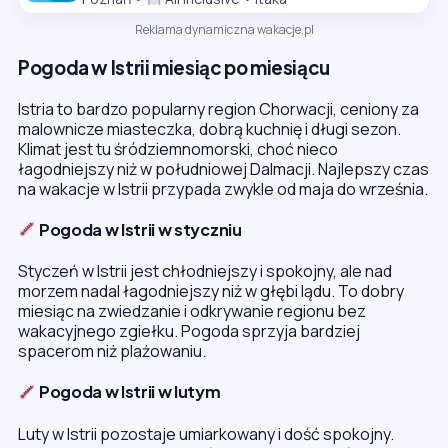
Reklama dynamiczna wakacje.pl
Pogoda w Istrii miesiąc po miesiącu
Istria to bardzo popularny region Chorwacji, ceniony za
malownicze miasteczka, dobrą kuchnię i długi sezon.
Klimat jest tu śródziemnomorski, choć nieco
łagodniejszy niż w południowej Dalmacji. Najlepszy czas
na wakacje w Istrii przypada zwykle od maja do września.
Pogoda w Istrii w styczniu
Styczeń w Istrii jest chłodniejszy i spokojny, ale nad
morzem nadal łagodniejszy niż w głębi lądu. To dobry
miesiąc na zwiedzanie i odkrywanie regionu bez
wakacyjnego zgiełku. Pogoda sprzyja bardziej
spacerom niż plażowaniu.
Pogoda w Istrii w lutym
Luty w Istrii pozostaje umiarkowany i dość spokojny.