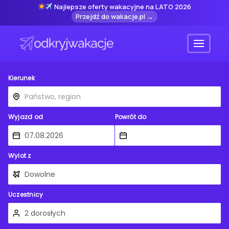
Najlepsze oferty wakacyjne na LATO 2026
Przejdź do wakacje.pl →
Menu
Kierunek
Wyjazd od
Powrót do
Wylot z
Uczestnicy