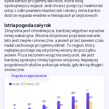
bywa bardzo przyjemny dla osób, które wolą
spokojniejszy wyjazd. Jeśli chcesz połączyć nadmorski
urlop z odkrywaniem miasteczek i okolicy, Istria bardzo
dobrze wypada właśnie w miesiącach przejściowych.
Istria pogoda cały rok
Zimą Istria jest chłodniejsza, bardziej wilgotna i wyraźnie
mniej wakacyjna. Wiosna stopniowo poprawia warunki,
lato jest ciepłe i słoneczne, a jesień przez pewien czas
nadal zachowuje przyjemny klimat. To region, który
najlepiej poznaje się od późnej wiosny do początku
jesieni. Poza sezonem wciąż ma swój urok, ale jest
bardziej spokojny i mniej typowo urlopowy. Najwięcej
pogodowych atutów pokazuje wtedy, gdy dni są długie i
słoneczne.
Pogoda w regionie Istria
Dzień (C)
Noc (C)
29°
26°
22°
20°
17°
17°
13°
13°
10°
9°
9°
6°