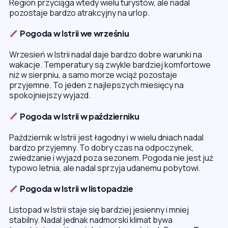
Region przyciąga wtedy wielu turystów, ale nadal
pozostaje bardzo atrakcyjny na urlop.
Pogoda w Istrii we wrześniu
Wrzesień w Istrii nadal daje bardzo dobre warunki na
wakacje. Temperatury są zwykle bardziej komfortowe
niż w sierpniu, a samo morze wciąż pozostaje
przyjemne. To jeden z najlepszych miesięcy na
spokojniejszy wyjazd.
Pogoda w Istrii w październiku
Październik w Istrii jest łagodny i w wielu dniach nadal
bardzo przyjemny. To dobry czas na odpoczynek,
zwiedzanie i wyjazd poza sezonem. Pogoda nie jest już
typowo letnia, ale nadal sprzyja udanemu pobytowi.
Pogoda w Istrii w listopadzie
Listopad w Istrii staje się bardziej jesienny i mniej
stabilny. Nadal jednak nadmorski klimat bywa