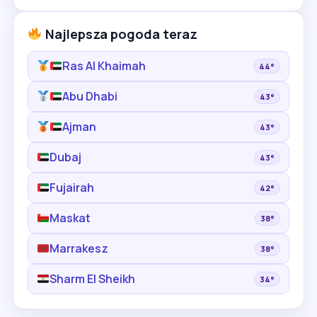
Najlepsza pogoda teraz
Ras Al Khaimah
44°
Abu Dhabi
43°
Ajman
43°
Dubaj
43°
Fujairah
42°
Maskat
38°
Marrakesz
38°
Sharm El Sheikh
34°