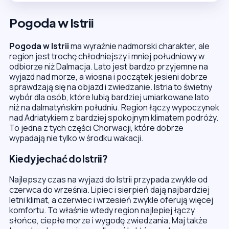
Pogoda w Istrii
Pogoda w Istrii
ma wyraźnie nadmorski charakter, ale
region jest trochę chłodniejszy i mniej południowy w
odbiorze niż Dalmacja. Lato jest bardzo przyjemne na
wyjazd nad morze, a wiosna i początek jesieni dobrze
sprawdzają się na objazd i zwiedzanie. Istria to świetny
wybór dla osób, które lubią bardziej umiarkowane lato
niż na dalmatyńskim południu. Region łączy wypoczynek
nad Adriatykiem z bardziej spokojnym klimatem podróży.
To jedna z tych części Chorwacji, które dobrze
wypadają nie tylko w środku wakacji.
Kiedy jechać do Istrii?
Najlepszy czas na wyjazd do Istrii przypada zwykle od
czerwca do września. Lipiec i sierpień dają najbardziej
letni klimat, a czerwiec i wrzesień zwykle oferują więcej
komfortu. To właśnie wtedy region najlepiej łączy
słońce, ciepłe morze i wygodę zwiedzania. Maj także