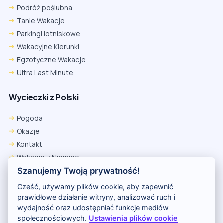
Podróż poślubna
Tanie Wakacje
Parkingi lotniskowe
Wakacyjne Kierunki
Egzotyczne Wakacje
Ultra Last Minute
Wycieczki z Polski
Pogoda
Okazje
Kontakt
Wakacje z Niemiec
Polityka Prywatności
Szanujemy Twoją prywatność!
Wakacje w Egipcie
Cześć, używamy plików cookie, aby zapewnić
Rankingi hoteli
prawidłowe działanie witryny, analizować ruch i
wydajność oraz udostępniać funkcje mediów
społecznościowych.
Ustawienia plików cookie