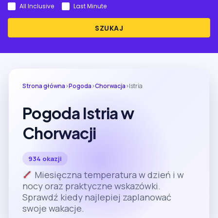
All Inclusive
Last Minute
SZUKAJ
Strona główna
›
Pogoda
›
Chorwacja
›
Istria
Pogoda Istria w
Chorwacji
934 okazji
Miesięczna temperatura w dzień i w
nocy oraz praktyczne wskazówki.
Sprawdź kiedy najlepiej zaplanować
swoje wakacje.