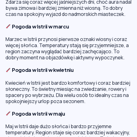
Zdarza się coraz więcej jaśniejszych dni, choć aura nadal
bywa zimowa i bardziej zmienna niż wiosną. To dobry
czas na spokojny wyjazd do nadmorskich miasteczek.
Pogoda w Istrii w marcu
Marzec w Istrii przynosi pierwsze oznaki wiosny i coraz
więcej słońca. Temperatury stają się przyjemniejsze, a
region zaczyna wyglądać bardziej zachęcająco. To
dobry moment na objazdówkę i aktywny wypoczynek.
Pogoda w Istrii w kwietniu
Kwiecień w Istrii jest bardzo komfortowy i coraz bardziej
słoneczny. To świetny miesiąc na zwiedzanie, rowery i
spacery po wybrzeżu. Dla wielu osób to idealny czas na
spokojniejszy urlop poza sezonem.
Pogoda w Istrii w maju
Maj w Istrii daje dużo słońca i bardzo przyjemne
temperatury. Region staje się coraz bardziej wakacyjny,