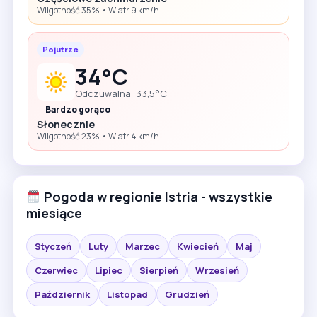
Wilgotność 35% • Wiatr 9 km/h
Pojutrze
34°C
Odczuwalna: 33,5°C
Bardzo gorąco
Słonecznie
Wilgotność 23% • Wiatr 4 km/h
Pogoda w regionie Istria - wszystkie
miesiące
Styczeń
Luty
Marzec
Kwiecień
Maj
Czerwiec
Lipiec
Sierpień
Wrzesień
Październik
Listopad
Grudzień