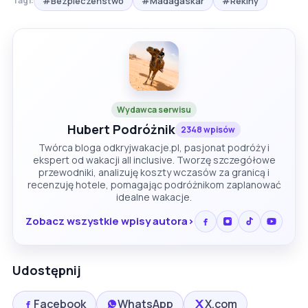
#Bezpieczeństwo
#Madagaskar
#Rekiny
Tagi:
Wydawca serwisu
Hubert Podróżnik
2348 wpisów
Twórca bloga odkryjwakacje.pl, pasjonat podróży i
ekspert od wakacji all inclusive. Tworzę szczegółowe
przewodniki, analizuję koszty wczasów za granicą i
recenzuję hotele, pomagając podróżnikom zaplanować
idealne wakacje.
Zobacz wszystkie wpisy autora
Udostępnij
Facebook
WhatsApp
X.com