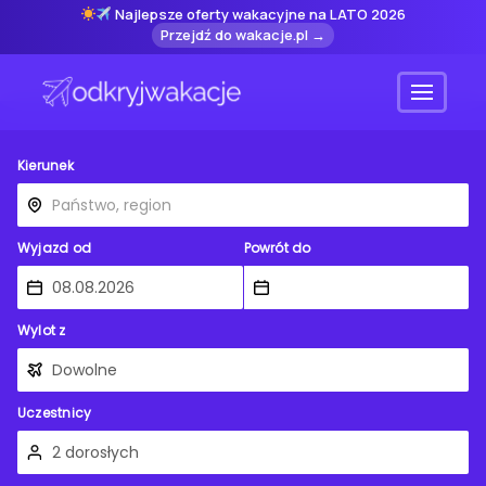
Najlepsze oferty wakacyjne na LATO 2026
Przejdź do wakacje.pl →
Menu
Kierunek
Wyjazd od
Powrót do
Wylot z
Uczestnicy