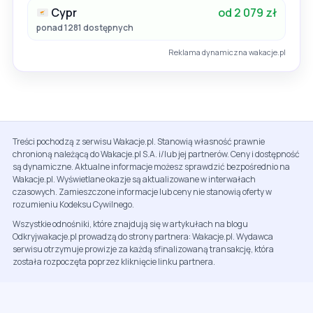
Cypr
od 2 079 zł
ponad 1281 dostępnych
Reklama dynamiczna wakacje.pl
Treści pochodzą z serwisu Wakacje.pl. Stanowią własność prawnie
chronioną należącą do Wakacje.pl S.A. i/lub jej partnerów. Ceny i dostępność
są dynamiczne. Aktualne informacje możesz sprawdzić bezpośrednio na
Wakacje.pl. Wyświetlane okazje są aktualizowane w interwałach
czasowych. Zamieszczone informacje lub ceny nie stanowią oferty w
rozumieniu Kodeksu Cywilnego.
Wszystkie odnośniki, które znajdują się w artykułach na blogu
Odkryjwakacje.pl prowadzą do strony partnera: Wakacje.pl. Wydawca
serwisu otrzymuje prowizje za każdą sfinalizowaną transakcję, która
została rozpoczęta poprzez kliknięcie linku partnera.