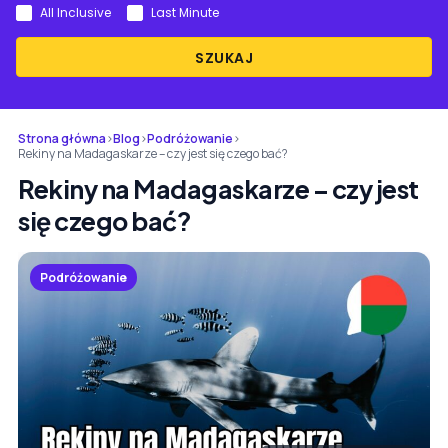
All Inclusive
Last Minute
SZUKAJ
Strona główna
›
Blog
›
Podróżowanie
›
Rekiny na Madagaskarze – czy jest się czego bać?
Rekiny na Madagaskarze – czy jest
się czego bać?
Podróżowanie