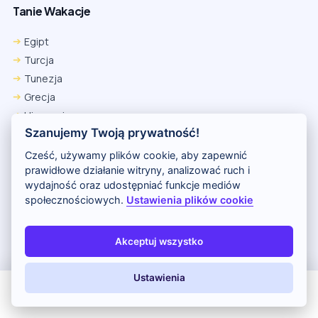
Tanie Wakacje
Egipt
Turcja
Tunezja
Grecja
Hiszpania
Szanujemy Twoją prywatność!
Cypr
Kenia
Cześć, używamy plików cookie, aby zapewnić
prawidłowe działanie witryny, analizować ruch i
wydajność oraz udostępniać funkcje mediów
Wakacje All Inclusive
społecznościowych.
Ustawienia plików cookie
All Inclusive
Wakacje Last Minute
Akceptuj wszystko
Last Minute wylot jutro
Last Minute wylot pojutrze
Ustawienia
Przedsprzedaż LATO 2026
All Inclusive
Last Minute
LATO 2026
Z dziećmi
Egzotyka