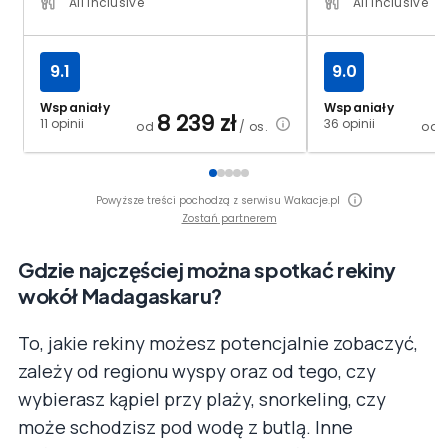
All Inclusive
All Inclusive
9.1
9.0
Wspaniały
Wspaniały
8 239
zł
11 opinii
36 opinii
od
/ os.
od
Powyższe treści pochodzą z serwisu Wakacje.pl
Zostań partnerem
Gdzie najczęściej można spotkać rekiny
wokół Madagaskaru?
To, jakie rekiny możesz potencjalnie zobaczyć,
zależy od regionu wyspy oraz od tego, czy
wybierasz kąpiel przy plaży, snorkeling, czy
może schodzisz pod wodę z butlą. Inne